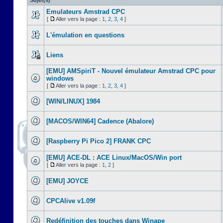
Sujet(s)
Emulateurs Amstrad CPC
[
Aller vers la page :
1
,
2
,
3
,
4
]
L'émulation en questions
Liens
[EMU] AMSpiriT - Nouvel émulateur Amstrad CPC pour
windows
[
Aller vers la page :
1
,
2
,
3
,
4
]
[WIN/LINUX] 1984
[MACOS/WIN64] Cadence (Abalore)
[Raspberry Pi Pico 2] FRANK CPC
[EMU] ACE-DL : ACE Linux/MacOS/Win port
[
Aller vers la page :
1
,
2
]
[EMU] JOYCE
CPCAlive v1.09f
Redéfinition des touches dans Winape