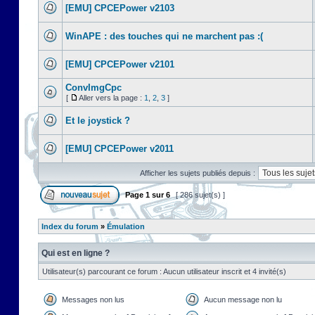
[EMU] CPCEPower v2103
WinAPE : des touches qui ne marchent pas :(
[EMU] CPCEPower v2101
ConvImgCpc
[
Aller vers la page :
1
,
2
,
3
]
Et le joystick ?
[EMU] CPCEPower v2011
Afficher les sujets publiés depuis :
Page
1
sur
6
[ 286 sujet(s) ]
Index du forum
»
Émulation
Qui est en ligne ?
Utilisateur(s) parcourant ce forum : Aucun utilisateur inscrit et 4 invité(s)
Messages non lus
Aucun message non lu