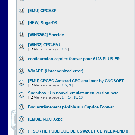
[EMU] CPCESP
[NEW] SugarDS
[WIN32/64] SpecIde
[WIN32] CPC-EMU
[
Aller vers la page :
1
,
2
]
configuration caprice forever pour 6128 PLUS FR
WinAPE (Unrecognized error)
[EMU] CPCEC Amstrad CPC emulator by CNGSOFT
[
Aller vers la page :
1
,
2
,
3
]
Sugarbox : Un nouvel emulateur en version beta
[
Aller vers la page :
1
...
14
,
15
,
16
]
Bug extrêmement pénible sur Caprice Forever
[EMU/LINUX] Xcpc
!!! SORTIE PUBLIQUE DE CSW2CDT CE WEEK-END !!!