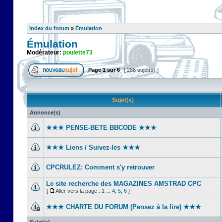
Index du forum
»
Émulation
Émulation
Modérateur:
poulette73
Page
1
sur
6
[ 286 sujet(s) ]
Sujet(s)
Annonce(s)
★★★ PENSE-BETE BBCODE ★★★
★★★ Liens / Suivez-les ★★★
CPCRULEZ: Comment s'y retrouver‎
Le site recherche des MAGAZINES AMSTRAD CPC
[
Aller vers la page :
1
...
4
,
5
,
6
]
★★★ CHARTE DU FORUM (Pensez à la lire) ★★★