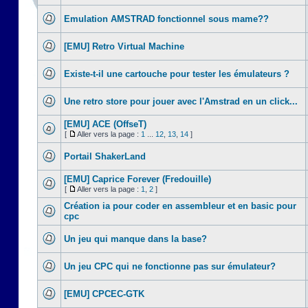
Emulation AMSTRAD fonctionnel sous mame??
[EMU] Retro Virtual Machine
Existe-t-il une cartouche pour tester les émulateurs ?
Une retro store pour jouer avec l'Amstrad en un click...
[EMU] ACE (OffseT)
[
Aller vers la page :
1
...
12
,
13
,
14
]
Portail ShakerLand
[EMU] Caprice Forever (Fredouille)
[
Aller vers la page :
1
,
2
]
Création ia pour coder en assembleur et en basic pour
cpc
Un jeu qui manque dans la base?
Un jeu CPC qui ne fonctionne pas sur émulateur?
[EMU] CPCEC-GTK