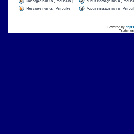
Messages non lus [ Populaires ]
Aucun message non lu [ Populair
Messages non lus [ Verrouillés ]
Aucun message non lu [ Verrouill
Powered by
phpB
Traduit en