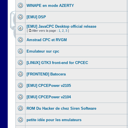
WINAPE en mode AZERTY
[EMU] DSP
[EMU] JavaCPC Desktop official release
[
Aller vers la page :
1
,
2
,
3
]
Amstrad CPC et RVGM
Emulateur sur cpc
[LINUX] GTK3 front-end for CPCEC
[FRONTEND] Batocera
[EMU] CPCEPower v2105
[EMU] CPCEPower v2104
ROM Du Hacker de chez Siren Software
petite idée pour les emulateurs