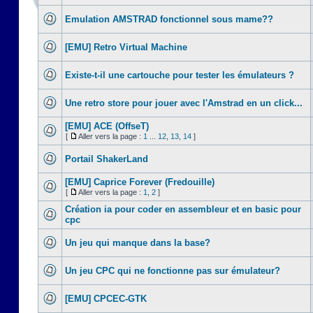
Emulation AMSTRAD fonctionnel sous mame??
[EMU] Retro Virtual Machine
Existe-t-il une cartouche pour tester les émulateurs ?
Une retro store pour jouer avec l'Amstrad en un click...
[EMU] ACE (OffseT)
[
Aller vers la page :
1
...
12
,
13
,
14
]
Portail ShakerLand
[EMU] Caprice Forever (Fredouille)
[
Aller vers la page :
1
,
2
]
Création ia pour coder en assembleur et en basic pour
cpc
Un jeu qui manque dans la base?
Un jeu CPC qui ne fonctionne pas sur émulateur?
[EMU] CPCEC-GTK