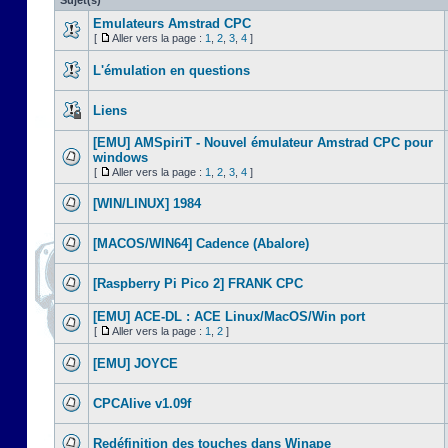
Sujet(s)
Emulateurs Amstrad CPC
[
Aller vers la page :
1
,
2
,
3
,
4
]
L'émulation en questions
Liens
[EMU] AMSpiriT - Nouvel émulateur Amstrad CPC pour
windows
[
Aller vers la page :
1
,
2
,
3
,
4
]
[WIN/LINUX] 1984
[MACOS/WIN64] Cadence (Abalore)
[Raspberry Pi Pico 2] FRANK CPC
[EMU] ACE-DL : ACE Linux/MacOS/Win port
[
Aller vers la page :
1
,
2
]
[EMU] JOYCE
CPCAlive v1.09f
Redéfinition des touches dans Winape