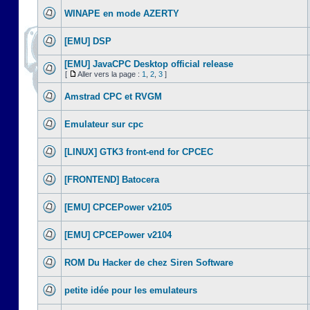
WINAPE en mode AZERTY
[EMU] DSP
[EMU] JavaCPC Desktop official release
[
Aller vers la page :
1
,
2
,
3
]
Amstrad CPC et RVGM
Emulateur sur cpc
[LINUX] GTK3 front-end for CPCEC
[FRONTEND] Batocera
[EMU] CPCEPower v2105
[EMU] CPCEPower v2104
ROM Du Hacker de chez Siren Software
petite idée pour les emulateurs