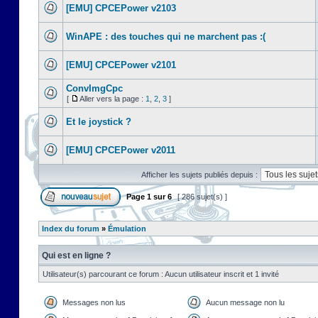
[EMU] CPCEPower v2103
WinAPE : des touches qui ne marchent pas :(
[EMU] CPCEPower v2101
ConvImgCpc
[
Aller vers la page :
1
,
2
,
3
]
Et le joystick ?
[EMU] CPCEPower v2011
Afficher les sujets publiés depuis :
Page
1
sur
6
[ 286 sujet(s) ]
Index du forum
»
Émulation
Qui est en ligne ?
Utilisateur(s) parcourant ce forum : Aucun utilisateur inscrit et 1 invité
Messages non lus
Aucun message non lu