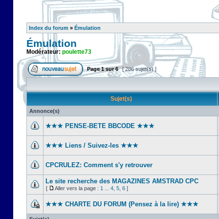
Index du forum
»
Émulation
Émulation
Modérateur:
poulette73
Page
1
sur
6
[ 286 sujet(s) ]
Sujet(s)
Annonce(s)
★★★ PENSE-BETE BBCODE ★★★
★★★ Liens / Suivez-les ★★★
CPCRULEZ: Comment s'y retrouver‎
Le site recherche des MAGAZINES AMSTRAD CPC
[
Aller vers la page :
1
...
4
,
5
,
6
]
★★★ CHARTE DU FORUM (Pensez à la lire) ★★★