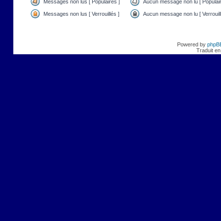
Messages non lus [ Populaires ]
Aucun message non lu [ Populair
Messages non lus [ Verrouillés ]
Aucun message non lu [ Verrouill
Powered by
phpB
Traduit en