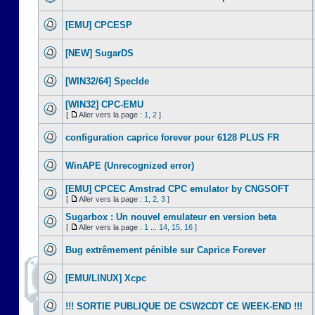
[EMU] CPCESP
[NEW] SugarDS
[WIN32/64] SpecIde
[WIN32] CPC-EMU
[
Aller vers la page :
1
,
2
]
configuration caprice forever pour 6128 PLUS FR
WinAPE (Unrecognized error)
[EMU] CPCEC Amstrad CPC emulator by CNGSOFT
[
Aller vers la page :
1
,
2
,
3
]
Sugarbox : Un nouvel emulateur en version beta
[
Aller vers la page :
1
...
14
,
15
,
16
]
Bug extrêmement pénible sur Caprice Forever
[EMU/LINUX] Xcpc
!!! SORTIE PUBLIQUE DE CSW2CDT CE WEEK-END !!!