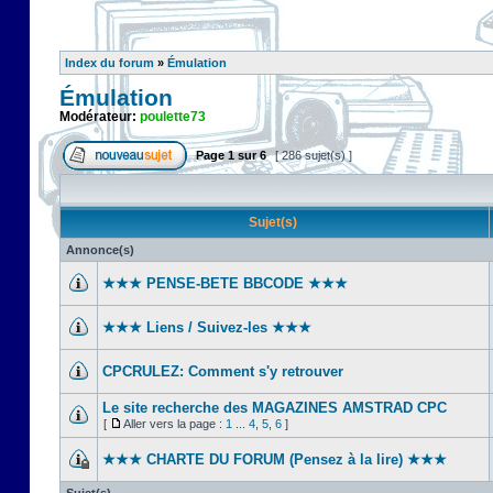
Index du forum
»
Émulation
Émulation
Modérateur:
poulette73
Page
1
sur
6
[ 286 sujet(s) ]
Sujet(s)
Annonce(s)
★★★ PENSE-BETE BBCODE ★★★
★★★ Liens / Suivez-les ★★★
CPCRULEZ: Comment s'y retrouver‎
Le site recherche des MAGAZINES AMSTRAD CPC
[
Aller vers la page :
1
...
4
,
5
,
6
]
★★★ CHARTE DU FORUM (Pensez à la lire) ★★★