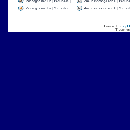
Messages non lus [ Populaires ]
Aucun message non lu [ Populair
Messages non lus [ Verrouillés ]
Aucun message non lu [ Verrouill
Powered by
phpB
Traduit en