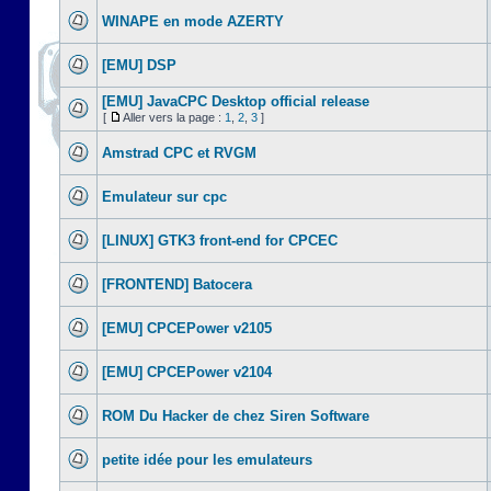
WINAPE en mode AZERTY
[EMU] DSP
[EMU] JavaCPC Desktop official release
[
Aller vers la page :
1
,
2
,
3
]
Amstrad CPC et RVGM
Emulateur sur cpc
[LINUX] GTK3 front-end for CPCEC
[FRONTEND] Batocera
[EMU] CPCEPower v2105
[EMU] CPCEPower v2104
ROM Du Hacker de chez Siren Software
petite idée pour les emulateurs