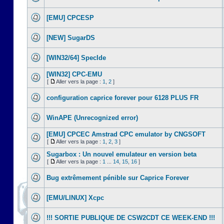
[EMU] CPCESP
[NEW] SugarDS
[WIN32/64] SpecIde
[WIN32] CPC-EMU
[
Aller vers la page :
1
,
2
]
configuration caprice forever pour 6128 PLUS FR
WinAPE (Unrecognized error)
[EMU] CPCEC Amstrad CPC emulator by CNGSOFT
[
Aller vers la page :
1
,
2
,
3
]
Sugarbox : Un nouvel emulateur en version beta
[
Aller vers la page :
1
...
14
,
15
,
16
]
Bug extrêmement pénible sur Caprice Forever
[EMU/LINUX] Xcpc
!!! SORTIE PUBLIQUE DE CSW2CDT CE WEEK-END !!!