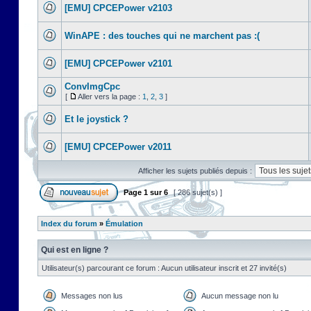
[EMU] CPCEPower v2103
WinAPE : des touches qui ne marchent pas :(
[EMU] CPCEPower v2101
ConvImgCpc
[
Aller vers la page :
1
,
2
,
3
]
Et le joystick ?
[EMU] CPCEPower v2011
Afficher les sujets publiés depuis :
Page
1
sur
6
[ 286 sujet(s) ]
Index du forum
»
Émulation
Qui est en ligne ?
Utilisateur(s) parcourant ce forum : Aucun utilisateur inscrit et 27 invité(s)
Messages non lus
Aucun message non lu