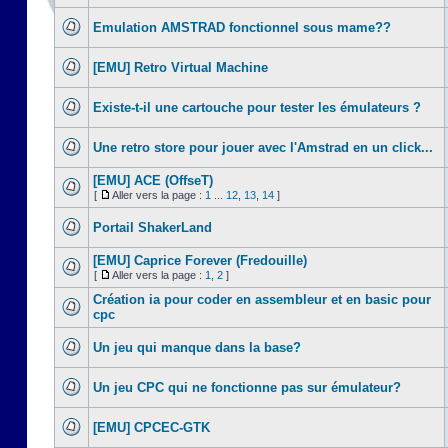
Emulation AMSTRAD fonctionnel sous mame??
[EMU] Retro Virtual Machine
Existe-t-il une cartouche pour tester les émulateurs ?
Une retro store pour jouer avec l'Amstrad en un click...
[EMU] ACE (OffseT)
[
Aller vers la page :
1
...
12
,
13
,
14
]
Portail ShakerLand
[EMU] Caprice Forever (Fredouille)
[
Aller vers la page :
1
,
2
]
Création ia pour coder en assembleur et en basic pour
cpc
Un jeu qui manque dans la base?
Un jeu CPC qui ne fonctionne pas sur émulateur?
[EMU] CPCEC-GTK