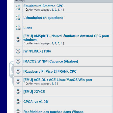
Sujet(s)
Emulateurs Amstrad CPC
[
Aller vers la page :
1
,
2
,
3
,
4
]
L'émulation en questions
Liens
[EMU] AMSpiriT - Nouvel émulateur Amstrad CPC pour
windows
[
Aller vers la page :
1
,
2
,
3
,
4
]
[WIN/LINUX] 1984
[MACOS/WIN64] Cadence (Abalore)
[Raspberry Pi Pico 2] FRANK CPC
[EMU] ACE-DL : ACE Linux/MacOS/Win port
[
Aller vers la page :
1
,
2
]
[EMU] JOYCE
CPCAlive v1.09f
Redéfinition des touches dans Winape