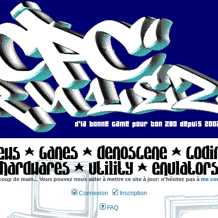
coup de main... Vous pouvez nous aider à mettre ce site à jour: n'hésitez pas à
me con
Connexion
Inscription
FAQ