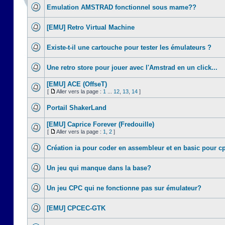
Emulation AMSTRAD fonctionnel sous mame??
[EMU] Retro Virtual Machine
Existe-t-il une cartouche pour tester les émulateurs ?
Une retro store pour jouer avec l'Amstrad en un click...
[EMU] ACE (OffseT)
[
Aller vers la page :
1
...
12
,
13
,
14
]
Portail ShakerLand
[EMU] Caprice Forever (Fredouille)
[
Aller vers la page :
1
,
2
]
Création ia pour coder en assembleur et en basic pour c
Un jeu qui manque dans la base?
Un jeu CPC qui ne fonctionne pas sur émulateur?
[EMU] CPCEC-GTK