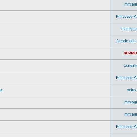
mrmagi
Princesse M
malespia
Arcade-des
hERMO
Longsh
Princesse M
pc
velus
mrmagi
mrmagi
Princesse M