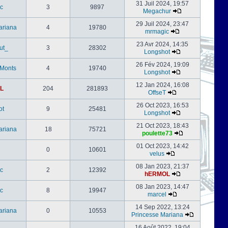
31 Juil 2024, 19:57
c
3
9897
Megachur
29 Juil 2024, 23:47
ariana
4
19780
mrmagic
23 Avr 2024, 14:35
ut_
3
28302
Longshot
26 Fév 2024, 19:09
-Monts
4
19740
Longshot
12 Jan 2024, 16:08
L
204
281893
OffseT
26 Oct 2023, 16:53
ot
9
25481
Longshot
21 Oct 2023, 18:43
ariana
18
75721
poulette73
01 Oct 2023, 14:42
0
10601
velus
08 Jan 2023, 21:37
c
2
12392
hERMOL
08 Jan 2023, 14:47
c
8
19947
marcel
14 Sep 2022, 13:24
ariana
0
10553
Princesse Mariana
16 Août 2022, 19:04