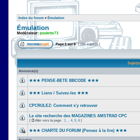
Index du forum
»
Émulation
Émulation
Modérateur:
poulette73
Page
1
sur
6
[ 286 sujet(s) ]
Sujet(
Annonce(s)
★★★ PENSE-BETE BBCODE ★★★
★★★ Liens / Suivez-les ★★★
CPCRULEZ: Comment s'y retrouver‎
Le site recherche des MAGAZINES AMSTRAD CPC
[
Aller vers la page :
1
...
4
,
5
,
6
]
★★★ CHARTE DU FORUM (Pensez à la lire) ★★★