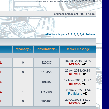
Nous sommes actuellement le 07 Août 2026, 03:59
Le fuseau horaire est UTC+1 heure
Aller vers la page
1
,
2
,
3
,
4
,
5
,
6
Suivant
r
Réponse(s)
Consultation(s)
Dernier message
18 Août 2019, 13:30
L
0
429037
hERMOL
25 Avr 2018, 09:39
L
0
518456
hERMOL
17 Mars 2016, 15:24
L
1
491397
hERMOL
08 Nov 2025, 11:54
L
77
1760953
Fredisland
20 Oct 2015, 13:30
L
0
364461
hERMOL