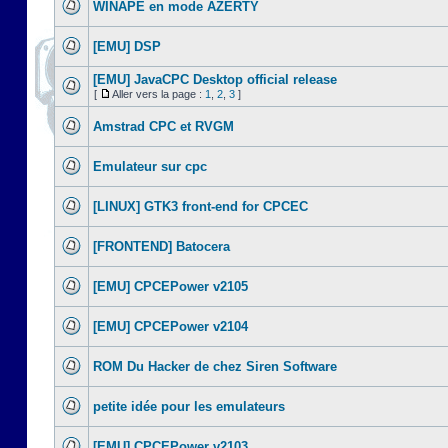
WINAPE en mode AZERTY
[EMU] DSP
[EMU] JavaCPC Desktop official release
[
Aller vers la page :
1
,
2
,
3
]
Amstrad CPC et RVGM
Emulateur sur cpc
[LINUX] GTK3 front-end for CPCEC
[FRONTEND] Batocera
[EMU] CPCEPower v2105
[EMU] CPCEPower v2104
ROM Du Hacker de chez Siren Software
petite idée pour les emulateurs
[EMU] CPCEPower v2103