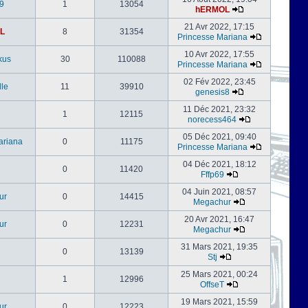
9
1
13054
hERMOL
21 Avr 2022, 17:15
L
8
31354
Princesse Mariana
10 Avr 2022, 17:55
kus
30
110088
Princesse Mariana
02 Fév 2022, 23:45
le
11
39910
genesis8
11 Déc 2021, 23:32
1
12115
norecess464
05 Déc 2021, 09:40
ariana
0
11175
Princesse Mariana
04 Déc 2021, 18:12
0
11420
Fffp69
04 Juin 2021, 08:57
ur
0
14415
Megachur
20 Avr 2021, 16:47
ur
0
12231
Megachur
31 Mars 2021, 19:35
0
13139
Stj
25 Mars 2021, 00:24
1
12996
OffseT
19 Mars 2021, 15:59
ur
0
12223