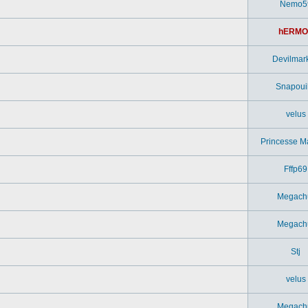
Nemo5
hERMO
Devilmar
Snapouil
velus
Princesse M
Fffp69
Megach
Megach
Stj
velus
Megach