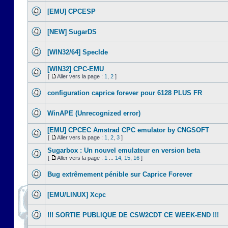
[EMU] CPCESP
[NEW] SugarDS
[WIN32/64] SpecIde
[WIN32] CPC-EMU
[
Aller vers la page :
1
,
2
]
configuration caprice forever pour 6128 PLUS FR
WinAPE (Unrecognized error)
[EMU] CPCEC Amstrad CPC emulator by CNGSOFT
[
Aller vers la page :
1
,
2
,
3
]
Sugarbox : Un nouvel emulateur en version beta
[
Aller vers la page :
1
...
14
,
15
,
16
]
Bug extrêmement pénible sur Caprice Forever
[EMU/LINUX] Xcpc
!!! SORTIE PUBLIQUE DE CSW2CDT CE WEEK-END !!!