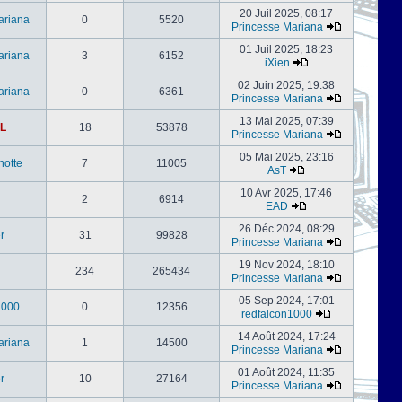
20 Juil 2025, 08:17
ariana
0
5520
Princesse Mariana
01 Juil 2025, 18:23
ariana
3
6152
iXien
02 Juin 2025, 19:38
ariana
0
6361
Princesse Mariana
13 Mai 2025, 07:39
L
18
53878
Princesse Mariana
05 Mai 2025, 23:16
notte
7
11005
AsT
10 Avr 2025, 17:46
2
6914
EAD
26 Déc 2024, 08:29
er
31
99828
Princesse Mariana
19 Nov 2024, 18:10
234
265434
Princesse Mariana
05 Sep 2024, 17:01
1000
0
12356
redfalcon1000
14 Août 2024, 17:24
ariana
1
14500
Princesse Mariana
01 Août 2024, 11:35
er
10
27164
Princesse Mariana