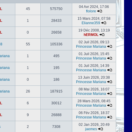
04 Avr 2024, 17:06
L
45
575750
flolore
15 Mars 2024, 07:58
L
1
28433
Elianne359
19 Déc 2008, 13:19
L
0
26658
hERMOL
02 Juil 2026, 09:13
78
55
105336
Princesse Mariana
01 Juil 2026, 15:45
ariana
1
495
Princesse Mariana
01 Juil 2026, 14:39
ariana
1
195
Princesse Mariana
13 Juin 2026, 20:38
ariana
0
186
Princesse Mariana
08 Mai 2026, 16:07
ariana
26
187915
Princesse Mariana
28 Mars 2026, 08:45
L
6
30012
Princesse Mariana
06 Fév 2026, 18:37
L
9
26888
Princesse Mariana
02 Jan 2026, 20:49
s
2
7308
jaemes