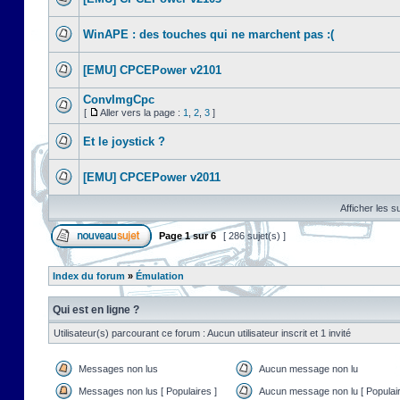
WinAPE : des touches qui ne marchent pas :(
[EMU] CPCEPower v2101
ConvImgCpc
[
Aller vers la page :
1
,
2
,
3
]
Et le joystick ?
[EMU] CPCEPower v2011
Afficher les s
Page
1
sur
6
[ 286 sujet(s) ]
Index du forum
»
Émulation
Qui est en ligne ?
Utilisateur(s) parcourant ce forum : Aucun utilisateur inscrit et 1 invité
Messages non lus
Aucun message non lu
Messages non lus [ Populaires ]
Aucun message non lu [ Populair