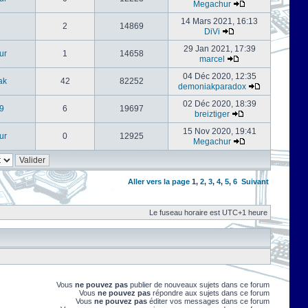
Megachur
14 Mars 2021, 16:13
2
14869
DiVi
29 Jan 2021, 17:39
ur
1
14658
marcel
04 Déc 2020, 12:35
ak
42
82252
demoniakparadox
02 Déc 2020, 18:39
9
6
19697
breiztiger
15 Nov 2020, 19:41
ur
0
12925
Megachur
Aller vers la page
1
,
2
,
3
,
4
,
5
,
6
Suivant
Le fuseau horaire est UTC+1 heure
Vous
ne pouvez pas
publier de nouveaux sujets dans ce forum
Vous
ne pouvez pas
répondre aux sujets dans ce forum
Vous
ne pouvez pas
éditer vos messages dans ce forum