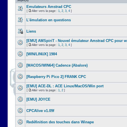
Sujet(s)
Emulateurs Amstrad CPC
[
Aller vers la page :
1
,
2
,
3
,
4
]
L'émulation en questions
Liens
[EMU] AMSpiriT - Nouvel émulateur Amstrad CPC pour 
[
Aller vers la page :
1
,
2
,
3
,
4
]
[WIN/LINUX] 1984
[MACOS/WIN64] Cadence (Abalore)
[Raspberry Pi Pico 2] FRANK CPC
[EMU] ACE-DL : ACE Linux/MacOS/Win port
[
Aller vers la page :
1
,
2
]
[EMU] JOYCE
CPCAlive v1.09f
Redéfinition des touches dans Winape