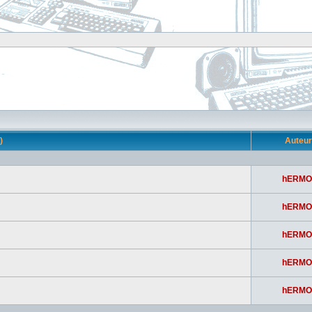
s)
Auteu
hERMO
hERMO
hERMO
hERMO
hERMO