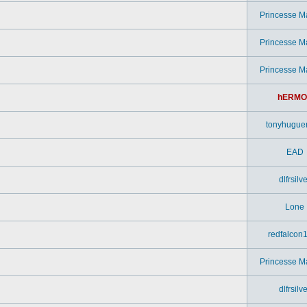
Princesse M
Princesse M
Princesse M
hERMO
tonyhugue
EAD
dlfrsilv
Lone
redfalcon
Princesse M
dlfrsilv