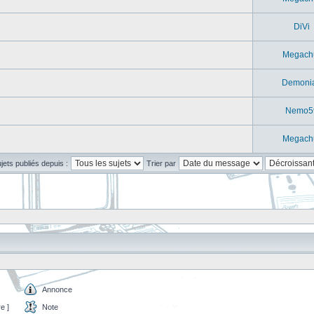
DiVi
Megach
Demoni
Nemo5
Megach
ujets publiés depuis :
Trier par
Annonce
e ]
Note