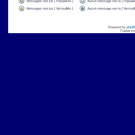
Messages non lus [ Populaires ]
Aucun message non lu [ Populair
Messages non lus [ Verrouillés ]
Aucun message non lu [ Verrouill
Powered by
phpB
Traduit en