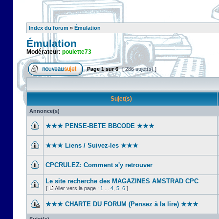
Index du forum
»
Émulation
Émulation
Modérateur:
poulette73
Page
1
sur
6
[ 286 sujet(s) ]
Sujet(s)
Annonce(s)
★★★ PENSE-BETE BBCODE ★★★
★★★ Liens / Suivez-les ★★★
CPCRULEZ: Comment s'y retrouver‎
Le site recherche des MAGAZINES AMSTRAD CPC
[
Aller vers la page :
1
...
4
,
5
,
6
]
★★★ CHARTE DU FORUM (Pensez à la lire) ★★★