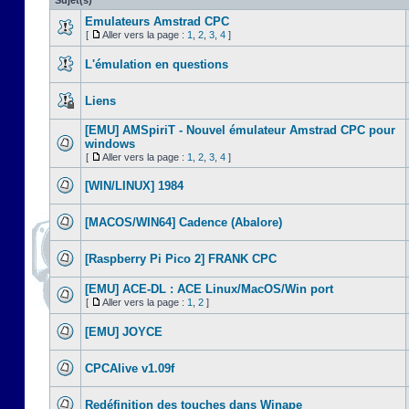
Sujet(s)
Emulateurs Amstrad CPC
[
Aller vers la page :
1
,
2
,
3
,
4
]
L'émulation en questions
Liens
[EMU] AMSpiriT - Nouvel émulateur Amstrad CPC pour
windows
[
Aller vers la page :
1
,
2
,
3
,
4
]
[WIN/LINUX] 1984
[MACOS/WIN64] Cadence (Abalore)
[Raspberry Pi Pico 2] FRANK CPC
[EMU] ACE-DL : ACE Linux/MacOS/Win port
[
Aller vers la page :
1
,
2
]
[EMU] JOYCE
CPCAlive v1.09f
Redéfinition des touches dans Winape