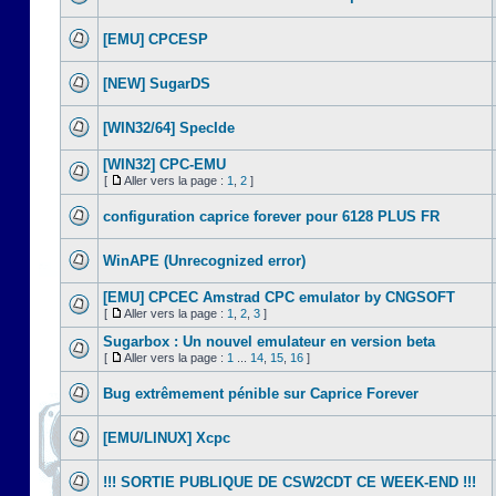
[EMU] CPCESP
[NEW] SugarDS
[WIN32/64] SpecIde
[WIN32] CPC-EMU
[
Aller vers la page :
1
,
2
]
configuration caprice forever pour 6128 PLUS FR
WinAPE (Unrecognized error)
[EMU] CPCEC Amstrad CPC emulator by CNGSOFT
[
Aller vers la page :
1
,
2
,
3
]
Sugarbox : Un nouvel emulateur en version beta
[
Aller vers la page :
1
...
14
,
15
,
16
]
Bug extrêmement pénible sur Caprice Forever
[EMU/LINUX] Xcpc
!!! SORTIE PUBLIQUE DE CSW2CDT CE WEEK-END !!!