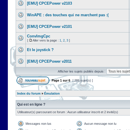
[EMU] CPCEPower v2103
WinAPE : des touches qui ne marchent pas :(
[EMU] CPCEPower v2101
ConvImgCpc
[
Aller vers la page :
1
,
2
,
3
]
Et le joystick ?
[EMU] CPCEPower v2011
Afficher les sujets publiés depuis :
Page
1
sur
6
[ 286 sujet(s) ]
Index du forum
»
Émulation
Qui est en ligne ?
Utilisateur(s) parcourant ce forum : Aucun utilisateur inscrit et 2 invité(s)
Messages non lus
Aucun message non lu