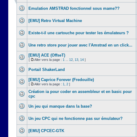
Emulation AMSTRAD fonctionnel sous mame??
[EMU] Retro Virtual Machine
Existe-t-il une cartouche pour tester les émulateurs ?
Une retro store pour jouer avec l'Amstrad en un click...
[EMU] ACE (OffseT)
[
Aller vers la page :
1
...
12
,
13
,
14
]
Portail ShakerLand
[EMU] Caprice Forever (Fredouille)
[
Aller vers la page :
1
,
2
]
Création ia pour coder en assembleur et en basic pour
cpc
Un jeu qui manque dans la base?
Un jeu CPC qui ne fonctionne pas sur émulateur?
[EMU] CPCEC-GTK