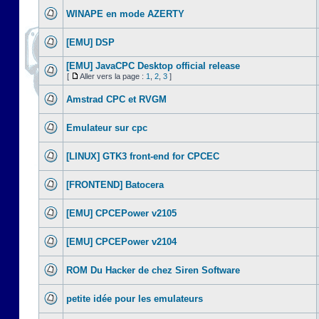
WINAPE en mode AZERTY
[EMU] DSP
[EMU] JavaCPC Desktop official release
[
Aller vers la page :
1
,
2
,
3
]
Amstrad CPC et RVGM
Emulateur sur cpc
[LINUX] GTK3 front-end for CPCEC
[FRONTEND] Batocera
[EMU] CPCEPower v2105
[EMU] CPCEPower v2104
ROM Du Hacker de chez Siren Software
petite idée pour les emulateurs