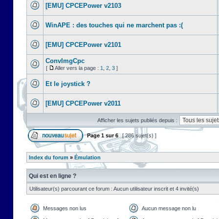
[EMU] CPCEPower v2103
WinAPE : des touches qui ne marchent pas :(
[EMU] CPCEPower v2101
ConvImgCpc
[
Aller vers la page :
1
,
2
,
3
]
Et le joystick ?
[EMU] CPCEPower v2011
Afficher les sujets publiés depuis :
Page
1
sur
6
[ 286 sujet(s) ]
Index du forum
»
Émulation
Qui est en ligne ?
Utilisateur(s) parcourant ce forum : Aucun utilisateur inscrit et 4 invité(s)
Messages non lus
Aucun message non lu