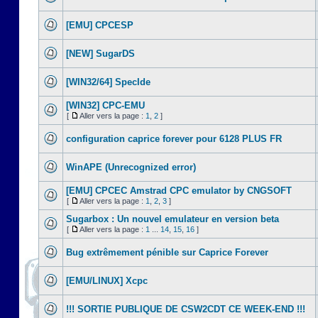
[EMU] CPCESP
[NEW] SugarDS
[WIN32/64] SpecIde
[WIN32] CPC-EMU
[
Aller vers la page :
1
,
2
]
configuration caprice forever pour 6128 PLUS FR
WinAPE (Unrecognized error)
[EMU] CPCEC Amstrad CPC emulator by CNGSOFT
[
Aller vers la page :
1
,
2
,
3
]
Sugarbox : Un nouvel emulateur en version beta
[
Aller vers la page :
1
...
14
,
15
,
16
]
Bug extrêmement pénible sur Caprice Forever
[EMU/LINUX] Xcpc
!!! SORTIE PUBLIQUE DE CSW2CDT CE WEEK-END !!!