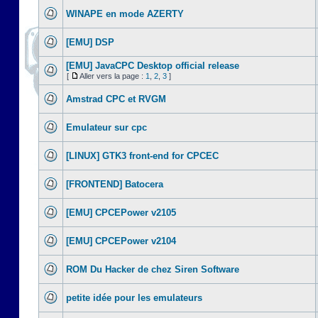
WINAPE en mode AZERTY
[EMU] DSP
[EMU] JavaCPC Desktop official release
[
Aller vers la page :
1
,
2
,
3
]
Amstrad CPC et RVGM
Emulateur sur cpc
[LINUX] GTK3 front-end for CPCEC
[FRONTEND] Batocera
[EMU] CPCEPower v2105
[EMU] CPCEPower v2104
ROM Du Hacker de chez Siren Software
petite idée pour les emulateurs