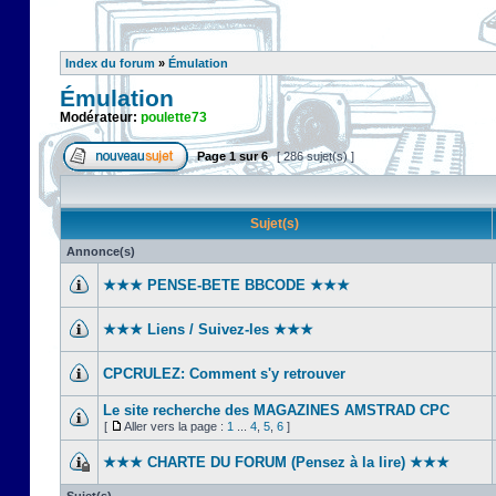
Index du forum
»
Émulation
Émulation
Modérateur:
poulette73
Page
1
sur
6
[ 286 sujet(s) ]
Sujet(s)
Annonce(s)
★★★ PENSE-BETE BBCODE ★★★
★★★ Liens / Suivez-les ★★★
CPCRULEZ: Comment s'y retrouver‎
Le site recherche des MAGAZINES AMSTRAD CPC
[
Aller vers la page :
1
...
4
,
5
,
6
]
★★★ CHARTE DU FORUM (Pensez à la lire) ★★★