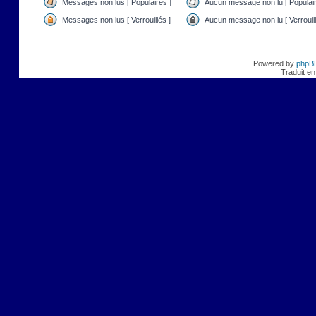
Messages non lus [ Populaires ]
Aucun message non lu [ Populair
Messages non lus [ Verrouillés ]
Aucun message non lu [ Verrouill
Powered by
phpB
Traduit en