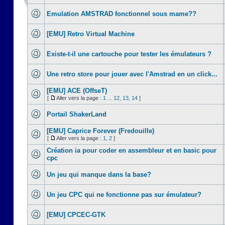
Emulation AMSTRAD fonctionnel sous mame??
[EMU] Retro Virtual Machine
Existe-t-il une cartouche pour tester les émulateurs ?
Une retro store pour jouer avec l'Amstrad en un click...
[EMU] ACE (OffseT)
[
Aller vers la page :
1
...
12
,
13
,
14
]
Portail ShakerLand
[EMU] Caprice Forever (Fredouille)
[
Aller vers la page :
1
,
2
]
Création ia pour coder en assembleur et en basic pour
cpc
Un jeu qui manque dans la base?
Un jeu CPC qui ne fonctionne pas sur émulateur?
[EMU] CPCEC-GTK