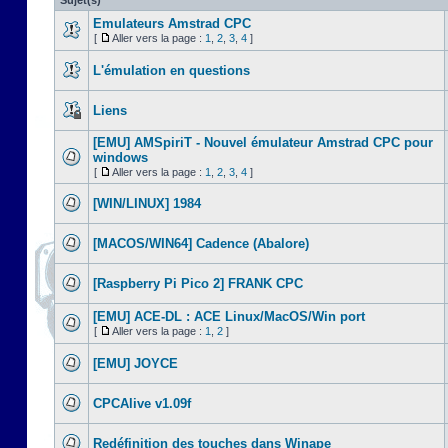
Sujet(s)
Emulateurs Amstrad CPC
[
Aller vers la page :
1
,
2
,
3
,
4
]
L'émulation en questions
Liens
[EMU] AMSpiriT - Nouvel émulateur Amstrad CPC pour
windows
[
Aller vers la page :
1
,
2
,
3
,
4
]
[WIN/LINUX] 1984
[MACOS/WIN64] Cadence (Abalore)
[Raspberry Pi Pico 2] FRANK CPC
[EMU] ACE-DL : ACE Linux/MacOS/Win port
[
Aller vers la page :
1
,
2
]
[EMU] JOYCE
CPCAlive v1.09f
Redéfinition des touches dans Winape