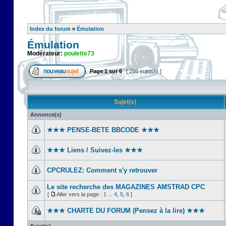
Index du forum
»
Émulation
Émulation
Modérateur:
poulette73
Page
1
sur
6
[ 286 sujet(s) ]
Sujet(s)
Annonce(s)
★★★ PENSE-BETE BBCODE ★★★
★★★ Liens / Suivez-les ★★★
CPCRULEZ: Comment s'y retrouver‎
Le site recherche des MAGAZINES AMSTRAD CPC
[
Aller vers la page :
1
...
4
,
5
,
6
]
★★★ CHARTE DU FORUM (Pensez à la lire) ★★★