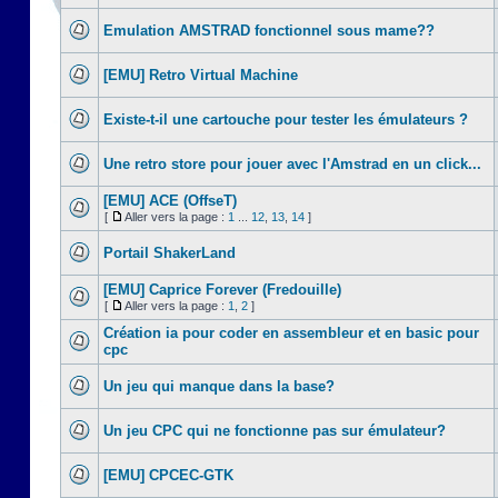
Emulation AMSTRAD fonctionnel sous mame??
[EMU] Retro Virtual Machine
Existe-t-il une cartouche pour tester les émulateurs ?
Une retro store pour jouer avec l'Amstrad en un click...
[EMU] ACE (OffseT)
[
Aller vers la page :
1
...
12
,
13
,
14
]
Portail ShakerLand
[EMU] Caprice Forever (Fredouille)
[
Aller vers la page :
1
,
2
]
Création ia pour coder en assembleur et en basic pour
cpc
Un jeu qui manque dans la base?
Un jeu CPC qui ne fonctionne pas sur émulateur?
[EMU] CPCEC-GTK