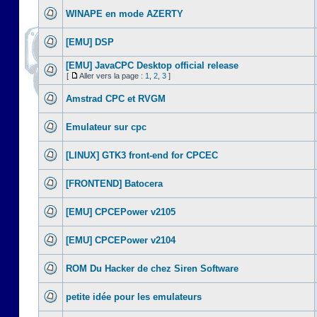
WINAPE en mode AZERTY
[EMU] DSP
[EMU] JavaCPC Desktop official release
[
Aller vers la page :
1
,
2
,
3
]
Amstrad CPC et RVGM
Emulateur sur cpc
[LINUX] GTK3 front-end for CPCEC
[FRONTEND] Batocera
[EMU] CPCEPower v2105
[EMU] CPCEPower v2104
ROM Du Hacker de chez Siren Software
petite idée pour les emulateurs