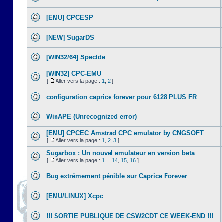
[EMU] CPCESP
[NEW] SugarDS
[WIN32/64] SpecIde
[WIN32] CPC-EMU
[
Aller vers la page :
1
,
2
]
configuration caprice forever pour 6128 PLUS FR
WinAPE (Unrecognized error)
[EMU] CPCEC Amstrad CPC emulator by CNGSOFT
[
Aller vers la page :
1
,
2
,
3
]
Sugarbox : Un nouvel emulateur en version beta
[
Aller vers la page :
1
...
14
,
15
,
16
]
Bug extrêmement pénible sur Caprice Forever
[EMU/LINUX] Xcpc
!!! SORTIE PUBLIQUE DE CSW2CDT CE WEEK-END !!!