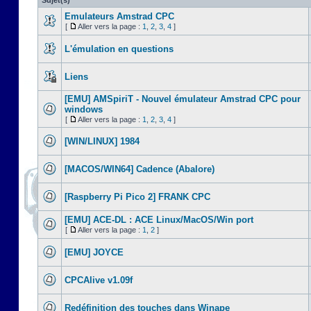
Sujet(s)
Emulateurs Amstrad CPC
[
Aller vers la page :
1
,
2
,
3
,
4
]
L'émulation en questions
Liens
[EMU] AMSpiriT - Nouvel émulateur Amstrad CPC pour
windows
[
Aller vers la page :
1
,
2
,
3
,
4
]
[WIN/LINUX] 1984
[MACOS/WIN64] Cadence (Abalore)
[Raspberry Pi Pico 2] FRANK CPC
[EMU] ACE-DL : ACE Linux/MacOS/Win port
[
Aller vers la page :
1
,
2
]
[EMU] JOYCE
CPCAlive v1.09f
Redéfinition des touches dans Winape