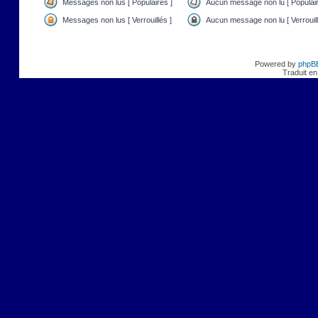
Messages non lus [ Populaires ]
Aucun message non lu [ Populair
Messages non lus [ Verrouillés ]
Aucun message non lu [ Verrouill
Powered by
phpB
Traduit en