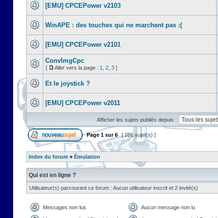
[EMU] CPCEPower v2103
WinAPE : des touches qui ne marchent pas :(
[EMU] CPCEPower v2101
ConvImgCpc
[
Aller vers la page :
1
,
2
,
3
]
Et le joystick ?
[EMU] CPCEPower v2011
Afficher les sujets publiés depuis :
Page
1
sur
6
[ 286 sujet(s) ]
Index du forum
»
Émulation
Qui est en ligne ?
Utilisateur(s) parcourant ce forum : Aucun utilisateur inscrit et 2 invité(s)
Messages non lus
Aucun message non lu