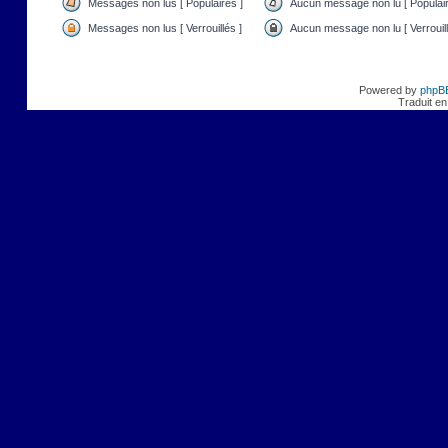
Messages non lus [ Populaires ]
Aucun message non lu [ Populair
Messages non lus [ Verrouillés ]
Aucun message non lu [ Verrouill
Powered by
phpB
Traduit en