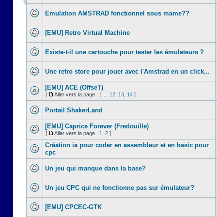
Emulation AMSTRAD fonctionnel sous mame??
[EMU] Retro Virtual Machine
Existe-t-il une cartouche pour tester les émulateurs ?
Une retro store pour jouer avec l'Amstrad en un click...
[EMU] ACE (OffseT)
[
Aller vers la page :
1
...
12
,
13
,
14
]
Portail ShakerLand
[EMU] Caprice Forever (Fredouille)
[
Aller vers la page :
1
,
2
]
Création ia pour coder en assembleur et en basic pour
cpc
Un jeu qui manque dans la base?
Un jeu CPC qui ne fonctionne pas sur émulateur?
[EMU] CPCEC-GTK