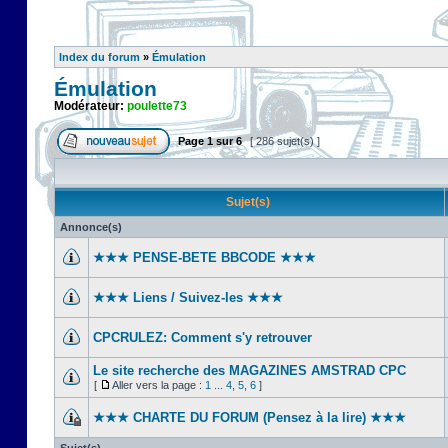
Index du forum
»
Émulation
Émulation
Modérateur:
poulette73
Page
1
sur
6
[ 286 sujet(s) ]
Sujet(s)
Annonce(s)
★★★ PENSE-BETE BBCODE ★★★
★★★ Liens / Suivez-les ★★★
CPCRULEZ: Comment s'y retrouver‎
Le site recherche des MAGAZINES AMSTRAD CPC
[
Aller vers la page :
1
...
4
,
5
,
6
]
★★★ CHARTE DU FORUM (Pensez à la lire) ★★★