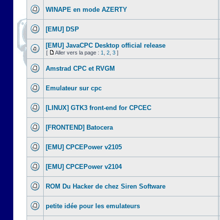
WINAPE en mode AZERTY
[EMU] DSP
[EMU] JavaCPC Desktop official release
[
Aller vers la page :
1
,
2
,
3
]
Amstrad CPC et RVGM
Emulateur sur cpc
[LINUX] GTK3 front-end for CPCEC
[FRONTEND] Batocera
[EMU] CPCEPower v2105
[EMU] CPCEPower v2104
ROM Du Hacker de chez Siren Software
petite idée pour les emulateurs