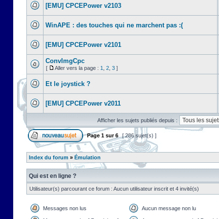
[EMU] CPCEPower v2103
WinAPE : des touches qui ne marchent pas :(
[EMU] CPCEPower v2101
ConvImgCpc
[
Aller vers la page :
1
,
2
,
3
]
Et le joystick ?
[EMU] CPCEPower v2011
Afficher les sujets publiés depuis :
Page
1
sur
6
[ 286 sujet(s) ]
Index du forum
»
Émulation
Qui est en ligne ?
Utilisateur(s) parcourant ce forum : Aucun utilisateur inscrit et 4 invité(s)
Messages non lus
Aucun message non lu