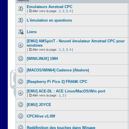
Sujet(s)
Emulateurs Amstrad CPC
[
Aller vers la page :
1
,
2
,
3
,
4
]
L'émulation en questions
Liens
[EMU] AMSpiriT - Nouvel émulateur Amstrad CPC pour
windows
[
Aller vers la page :
1
,
2
,
3
,
4
]
[WIN/LINUX] 1984
[MACOS/WIN64] Cadence (Abalore)
[Raspberry Pi Pico 2] FRANK CPC
[EMU] ACE-DL : ACE Linux/MacOS/Win port
[
Aller vers la page :
1
,
2
]
[EMU] JOYCE
CPCAlive v1.09f
Redéfinition des touches dans Winape