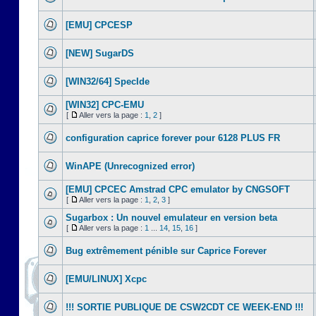
[EMU] CPCESP
[NEW] SugarDS
[WIN32/64] SpecIde
[WIN32] CPC-EMU
[
Aller vers la page :
1
,
2
]
configuration caprice forever pour 6128 PLUS FR
WinAPE (Unrecognized error)
[EMU] CPCEC Amstrad CPC emulator by CNGSOFT
[
Aller vers la page :
1
,
2
,
3
]
Sugarbox : Un nouvel emulateur en version beta
[
Aller vers la page :
1
...
14
,
15
,
16
]
Bug extrêmement pénible sur Caprice Forever
[EMU/LINUX] Xcpc
!!! SORTIE PUBLIQUE DE CSW2CDT CE WEEK-END !!!