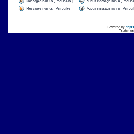
Messages non lus [ Populaires ]
Aucun message non lu [ Populair
Messages non lus [ Verrouillés ]
Aucun message non lu [ Verrouill
Powered by
phpB
Traduit en