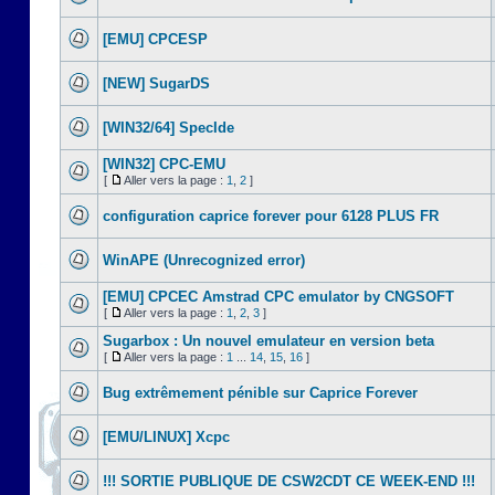
[EMU] CPCESP
[NEW] SugarDS
[WIN32/64] SpecIde
[WIN32] CPC-EMU
[
Aller vers la page :
1
,
2
]
configuration caprice forever pour 6128 PLUS FR
WinAPE (Unrecognized error)
[EMU] CPCEC Amstrad CPC emulator by CNGSOFT
[
Aller vers la page :
1
,
2
,
3
]
Sugarbox : Un nouvel emulateur en version beta
[
Aller vers la page :
1
...
14
,
15
,
16
]
Bug extrêmement pénible sur Caprice Forever
[EMU/LINUX] Xcpc
!!! SORTIE PUBLIQUE DE CSW2CDT CE WEEK-END !!!