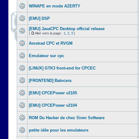
WINAPE en mode AZERTY
[EMU] DSP
[EMU] JavaCPC Desktop official release
[
Aller vers la page :
1
,
2
,
3
]
Amstrad CPC et RVGM
Emulateur sur cpc
[LINUX] GTK3 front-end for CPCEC
[FRONTEND] Batocera
[EMU] CPCEPower v2105
[EMU] CPCEPower v2104
ROM Du Hacker de chez Siren Software
petite idée pour les emulateurs