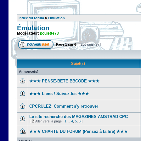
Index du forum
»
Émulation
Émulation
Modérateur:
poulette73
Page
1
sur
6
[ 286 sujet(s) ]
Sujet(s)
Annonce(s)
★★★ PENSE-BETE BBCODE ★★★
★★★ Liens / Suivez-les ★★★
CPCRULEZ: Comment s'y retrouver‎
Le site recherche des MAGAZINES AMSTRAD CPC
[
Aller vers la page :
1
...
4
,
5
,
6
]
★★★ CHARTE DU FORUM (Pensez à la lire) ★★★