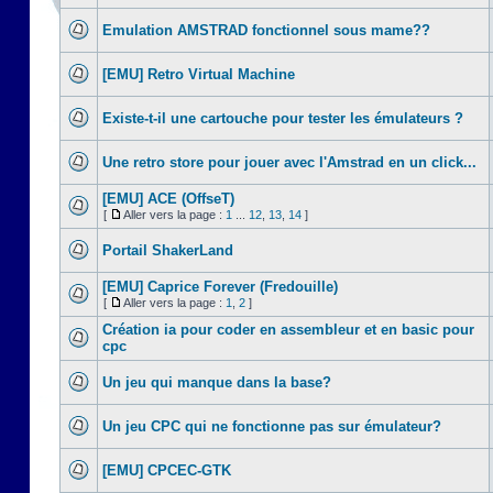
Emulation AMSTRAD fonctionnel sous mame??
[EMU] Retro Virtual Machine
Existe-t-il une cartouche pour tester les émulateurs ?
Une retro store pour jouer avec l'Amstrad en un click...
[EMU] ACE (OffseT)
[
Aller vers la page :
1
...
12
,
13
,
14
]
Portail ShakerLand
[EMU] Caprice Forever (Fredouille)
[
Aller vers la page :
1
,
2
]
Création ia pour coder en assembleur et en basic pour
cpc
Un jeu qui manque dans la base?
Un jeu CPC qui ne fonctionne pas sur émulateur?
[EMU] CPCEC-GTK