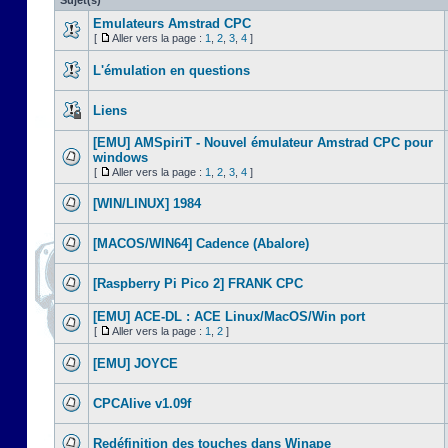
Sujet(s)
Emulateurs Amstrad CPC
[
Aller vers la page :
1
,
2
,
3
,
4
]
L'émulation en questions
Liens
[EMU] AMSpiriT - Nouvel émulateur Amstrad CPC pour
windows
[
Aller vers la page :
1
,
2
,
3
,
4
]
[WIN/LINUX] 1984
[MACOS/WIN64] Cadence (Abalore)
[Raspberry Pi Pico 2] FRANK CPC
[EMU] ACE-DL : ACE Linux/MacOS/Win port
[
Aller vers la page :
1
,
2
]
[EMU] JOYCE
CPCAlive v1.09f
Redéfinition des touches dans Winape