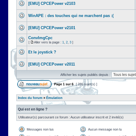
[EMU] CPCEPower v2103
WinAPE : des touches qui ne marchent pas :(
[EMU] CPCEPower v2101
ConvImgCpc
[
Aller vers la page :
1
,
2
,
3
]
Et le joystick ?
[EMU] CPCEPower v2011
Afficher les sujets publiés depuis :
Page
1
sur
6
[ 286 sujet(s) ]
Index du forum
»
Émulation
Qui est en ligne ?
Utilisateur(s) parcourant ce forum : Aucun utilisateur inscrit et 2 invité(s)
Messages non lus
Aucun message non lu