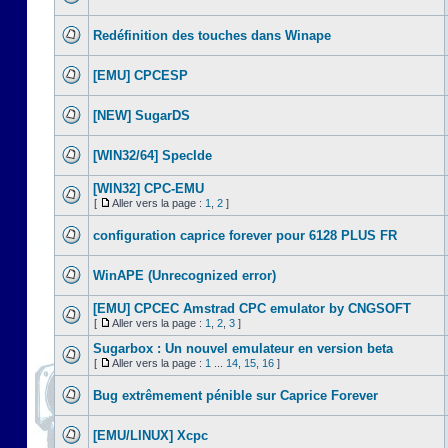
Redéfinition des touches dans Winape
[EMU] CPCESP
[NEW] SugarDS
[WIN32/64] SpecIde
[WIN32] CPC-EMU
[
Aller vers la page :
1
,
2
]
configuration caprice forever pour 6128 PLUS FR
WinAPE (Unrecognized error)
[EMU] CPCEC Amstrad CPC emulator by CNGSOFT
[
Aller vers la page :
1
,
2
,
3
]
Sugarbox : Un nouvel emulateur en version beta
[
Aller vers la page :
1
...
14
,
15
,
16
]
Bug extrêmement pénible sur Caprice Forever
[EMU/LINUX] Xcpc