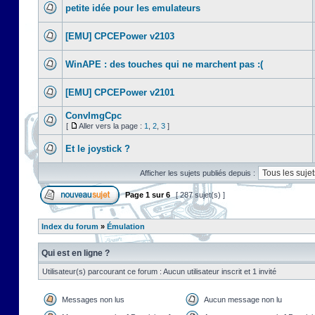
petite idée pour les emulateurs
[EMU] CPCEPower v2103
WinAPE : des touches qui ne marchent pas :(
[EMU] CPCEPower v2101
ConvImgCpc
[
Aller vers la page :
1
,
2
,
3
]
Et le joystick ?
Afficher les sujets publiés depuis :
Page
1
sur
6
[ 287 sujet(s) ]
Index du forum
»
Émulation
Qui est en ligne ?
Utilisateur(s) parcourant ce forum : Aucun utilisateur inscrit et 1 invité
Messages non lus
Aucun message non lu