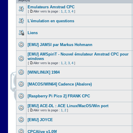
Sujet(s)
Emulateurs Amstrad CPC
[
Aller vers la page :
1
,
2
,
3
,
4
]
L'émulation en questions
Liens
[EMU] JAMSI par Markus Hohmann
[EMU] AMSpiriT - Nouvel émulateur Amstrad CPC pour
windows
[
Aller vers la page :
1
,
2
,
3
,
4
]
[WIN/LINUX] 1984
[MACOS/WIN64] Cadence (Abalore)
[Raspberry Pi Pico 2] FRANK CPC
[EMU] ACE-DL : ACE Linux/MacOS/Win port
[
Aller vers la page :
1
,
2
]
[EMU] JOYCE
CPCAlive v1.09f