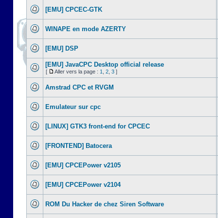
[EMU] CPCEC-GTK
WINAPE en mode AZERTY
[EMU] DSP
[EMU] JavaCPC Desktop official release
[
Aller vers la page :
1
,
2
,
3
]
Amstrad CPC et RVGM
Emulateur sur cpc
[LINUX] GTK3 front-end for CPCEC
[FRONTEND] Batocera
[EMU] CPCEPower v2105
[EMU] CPCEPower v2104
ROM Du Hacker de chez Siren Software