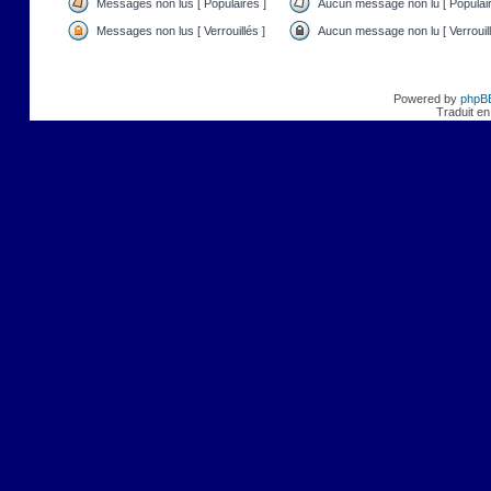
Messages non lus [ Populaires ]
Aucun message non lu [ Populair
Messages non lus [ Verrouillés ]
Aucun message non lu [ Verrouill
Powered by
phpB
Traduit en