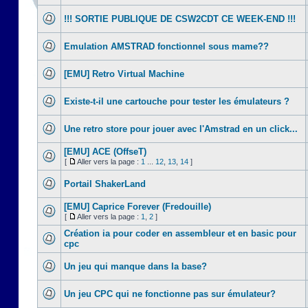
!!! SORTIE PUBLIQUE DE CSW2CDT CE WEEK-END !!!
Emulation AMSTRAD fonctionnel sous mame??
[EMU] Retro Virtual Machine
Existe-t-il une cartouche pour tester les émulateurs ?
Une retro store pour jouer avec l'Amstrad en un click...
[EMU] ACE (OffseT)
[
Aller vers la page :
1
...
12
,
13
,
14
]
Portail ShakerLand
[EMU] Caprice Forever (Fredouille)
[
Aller vers la page :
1
,
2
]
Création ia pour coder en assembleur et en basic pour
cpc
Un jeu qui manque dans la base?
Un jeu CPC qui ne fonctionne pas sur émulateur?