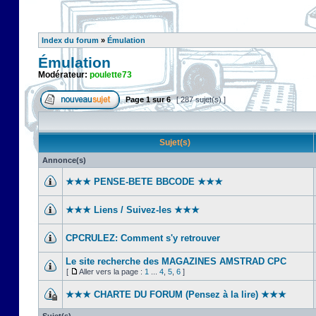
Index du forum
»
Émulation
Émulation
Modérateur:
poulette73
Page
1
sur
6
[ 287 sujet(s) ]
Sujet(s)
Annonce(s)
★★★ PENSE-BETE BBCODE ★★★
★★★ Liens / Suivez-les ★★★
CPCRULEZ: Comment s'y retrouver‎
Le site recherche des MAGAZINES AMSTRAD CPC
[
Aller vers la page :
1
...
4
,
5
,
6
]
★★★ CHARTE DU FORUM (Pensez à la lire) ★★★