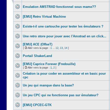
Emulation AMSTRAD fonctionnel sous mame??
[EMU] Retro Virtual Machine
Existe-t-il une cartouche pour tester les émulateurs ?
Une retro store pour jouer avec l'Amstrad en un click...
[EMU] ACE (OffseT)
[
Aller vers la page :
1
...
12
,
13
,
14
]
Portail ShakerLand
[EMU] Caprice Forever (Fredouille)
[
Aller vers la page :
1
,
2
]
Création ia pour coder en assembleur et en basic pour
cpc
Un jeu qui manque dans la base?
Un jeu CPC qui ne fonctionne pas sur émulateur?
[EMU] CPCEC-GTK