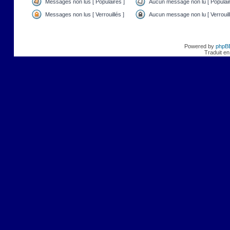
Messages non lus [ Populaires ]
Aucun message non lu [ Populair
Messages non lus [ Verrouillés ]
Aucun message non lu [ Verrouill
Powered by
phpB
Traduit en