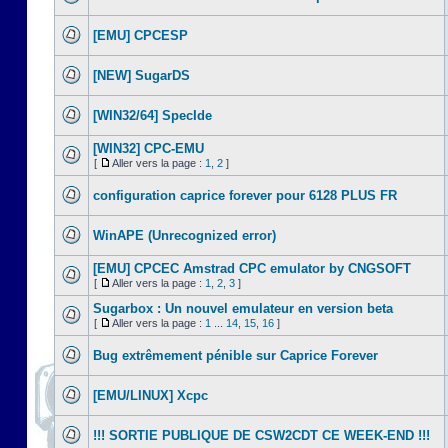
[EMU] CPCESP
[NEW] SugarDS
[WIN32/64] SpecIde
[WIN32] CPC-EMU
[
Aller vers la page :
1
,
2
]
configuration caprice forever pour 6128 PLUS FR
WinAPE (Unrecognized error)
[EMU] CPCEC Amstrad CPC emulator by CNGSOFT
[
Aller vers la page :
1
,
2
,
3
]
Sugarbox : Un nouvel emulateur en version beta
[
Aller vers la page :
1
...
14
,
15
,
16
]
Bug extrêmement pénible sur Caprice Forever
[EMU/LINUX] Xcpc
!!! SORTIE PUBLIQUE DE CSW2CDT CE WEEK-END !!!