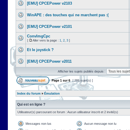
[EMU] CPCEPower v2103
WinAPE : des touches qui ne marchent pas :(
[EMU] CPCEPower v2101
ConvImgCpc
[
Aller vers la page :
1
,
2
,
3
]
Et le joystick ?
[EMU] CPCEPower v2011
Afficher les sujets publiés depuis :
Page
1
sur
6
[ 286 sujet(s) ]
Index du forum
»
Émulation
Qui est en ligne ?
Utilisateur(s) parcourant ce forum : Aucun utilisateur inscrit et 2 invité(s)
Messages non lus
Aucun message non lu