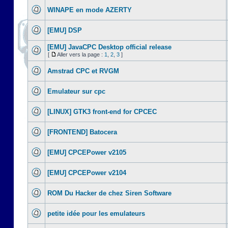
WINAPE en mode AZERTY
[EMU] DSP
[EMU] JavaCPC Desktop official release
[
Aller vers la page :
1
,
2
,
3
]
Amstrad CPC et RVGM
Emulateur sur cpc
[LINUX] GTK3 front-end for CPCEC
[FRONTEND] Batocera
[EMU] CPCEPower v2105
[EMU] CPCEPower v2104
ROM Du Hacker de chez Siren Software
petite idée pour les emulateurs