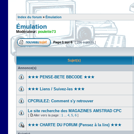
Index du forum
»
Émulation
Émulation
Modérateur:
poulette73
Page
1
sur
6
[ 286 sujet(s) ]
Sujet(s)
Annonce(s)
★★★ PENSE-BETE BBCODE ★★★
★★★ Liens / Suivez-les ★★★
CPCRULEZ: Comment s'y retrouver‎
Le site recherche des MAGAZINES AMSTRAD CPC
[
Aller vers la page :
1
...
4
,
5
,
6
]
★★★ CHARTE DU FORUM (Pensez à la lire) ★★★