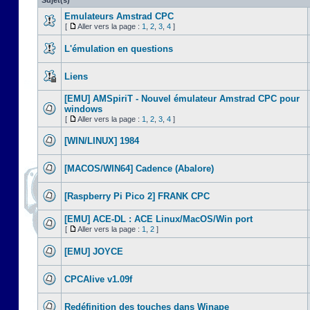
Sujet(s)
Emulateurs Amstrad CPC
[
Aller vers la page :
1
,
2
,
3
,
4
]
L'émulation en questions
Liens
[EMU] AMSpiriT - Nouvel émulateur Amstrad CPC pour
windows
[
Aller vers la page :
1
,
2
,
3
,
4
]
[WIN/LINUX] 1984
[MACOS/WIN64] Cadence (Abalore)
[Raspberry Pi Pico 2] FRANK CPC
[EMU] ACE-DL : ACE Linux/MacOS/Win port
[
Aller vers la page :
1
,
2
]
[EMU] JOYCE
CPCAlive v1.09f
Redéfinition des touches dans Winape