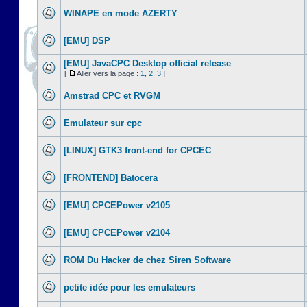
WINAPE en mode AZERTY
[EMU] DSP
[EMU] JavaCPC Desktop official release
[
Aller vers la page :
1
,
2
,
3
]
Amstrad CPC et RVGM
Emulateur sur cpc
[LINUX] GTK3 front-end for CPCEC
[FRONTEND] Batocera
[EMU] CPCEPower v2105
[EMU] CPCEPower v2104
ROM Du Hacker de chez Siren Software
petite idée pour les emulateurs