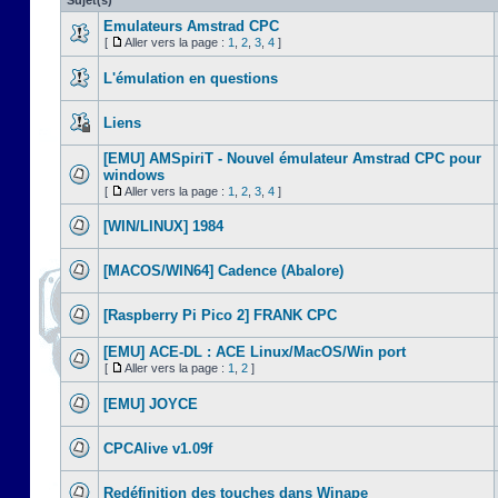
Sujet(s)
Emulateurs Amstrad CPC
[
Aller vers la page :
1
,
2
,
3
,
4
]
L'émulation en questions
Liens
[EMU] AMSpiriT - Nouvel émulateur Amstrad CPC pour
windows
[
Aller vers la page :
1
,
2
,
3
,
4
]
[WIN/LINUX] 1984
[MACOS/WIN64] Cadence (Abalore)
[Raspberry Pi Pico 2] FRANK CPC
[EMU] ACE-DL : ACE Linux/MacOS/Win port
[
Aller vers la page :
1
,
2
]
[EMU] JOYCE
CPCAlive v1.09f
Redéfinition des touches dans Winape