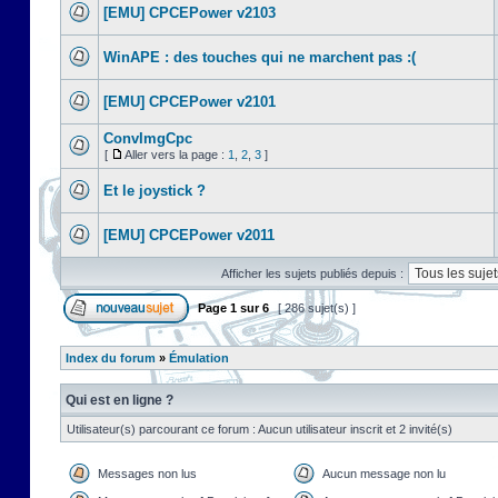
[EMU] CPCEPower v2103
WinAPE : des touches qui ne marchent pas :(
[EMU] CPCEPower v2101
ConvImgCpc
[
Aller vers la page :
1
,
2
,
3
]
Et le joystick ?
[EMU] CPCEPower v2011
Afficher les sujets publiés depuis :
Page
1
sur
6
[ 286 sujet(s) ]
Index du forum
»
Émulation
Qui est en ligne ?
Utilisateur(s) parcourant ce forum : Aucun utilisateur inscrit et 2 invité(s)
Messages non lus
Aucun message non lu