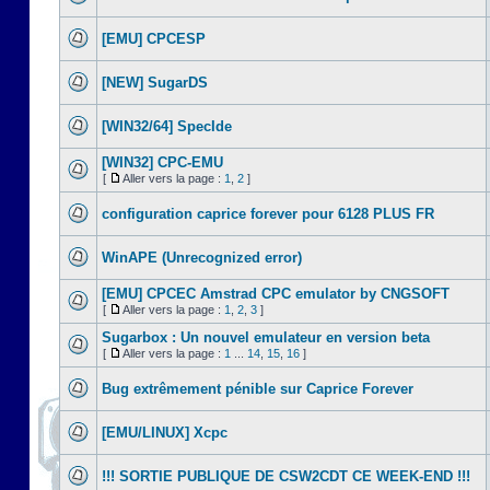
[EMU] CPCESP
[NEW] SugarDS
[WIN32/64] SpecIde
[WIN32] CPC-EMU
[
Aller vers la page :
1
,
2
]
configuration caprice forever pour 6128 PLUS FR
WinAPE (Unrecognized error)
[EMU] CPCEC Amstrad CPC emulator by CNGSOFT
[
Aller vers la page :
1
,
2
,
3
]
Sugarbox : Un nouvel emulateur en version beta
[
Aller vers la page :
1
...
14
,
15
,
16
]
Bug extrêmement pénible sur Caprice Forever
[EMU/LINUX] Xcpc
!!! SORTIE PUBLIQUE DE CSW2CDT CE WEEK-END !!!