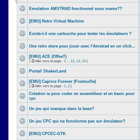
Emulation AMSTRAD fonctionnel sous mame??
[EMU] Retro Virtual Machine
Existe-t-il une cartouche pour tester les émulateurs ?
Une retro store pour jouer avec l'Amstrad en un click...
[EMU] ACE (OffseT)
[
Aller vers la page :
1
...
12
,
13
,
14
]
Portail ShakerLand
[EMU] Caprice Forever (Fredouille)
[
Aller vers la page :
1
,
2
]
Création ia pour coder en assembleur et en basic pour
cpc
Un jeu qui manque dans la base?
Un jeu CPC qui ne fonctionne pas sur émulateur?
[EMU] CPCEC-GTK