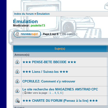
Index du forum
»
Émulation
Émulation
Modérateur:
poulette73
Page
1
sur
6
[ 286 sujet(s) ]
Sujet(s)
Annonce(s)
★★★ PENSE-BETE BBCODE ★★★
★★★ Liens / Suivez-les ★★★
CPCRULEZ: Comment s'y retrouver‎
Le site recherche des MAGAZINES AMSTRAD CPC
[
Aller vers la page :
1
...
4
,
5
,
6
]
★★★ CHARTE DU FORUM (Pensez à la lire) ★★★