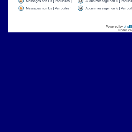
Messages non lus [ Populaires ]
Aucun message non lu [ Populair
Messages non lus [ Verrouillés ]
Aucun message non lu [ Verrouill
Powered by
phpB
Traduit en