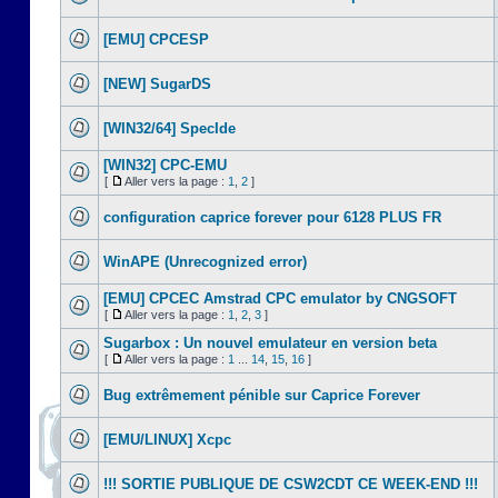
[EMU] CPCESP
[NEW] SugarDS
[WIN32/64] SpecIde
[WIN32] CPC-EMU
[
Aller vers la page :
1
,
2
]
configuration caprice forever pour 6128 PLUS FR
WinAPE (Unrecognized error)
[EMU] CPCEC Amstrad CPC emulator by CNGSOFT
[
Aller vers la page :
1
,
2
,
3
]
Sugarbox : Un nouvel emulateur en version beta
[
Aller vers la page :
1
...
14
,
15
,
16
]
Bug extrêmement pénible sur Caprice Forever
[EMU/LINUX] Xcpc
!!! SORTIE PUBLIQUE DE CSW2CDT CE WEEK-END !!!