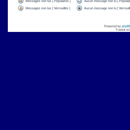
Messages non lus [ Populaires ]
Aucun message non lu [ Populair
Messages non lus [ Verrouillés ]
Aucun message non lu [ Verrouill
Powered by
phpB
Traduit en