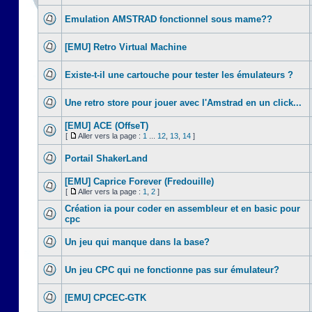
Emulation AMSTRAD fonctionnel sous mame??
[EMU] Retro Virtual Machine
Existe-t-il une cartouche pour tester les émulateurs ?
Une retro store pour jouer avec l'Amstrad en un click...
[EMU] ACE (OffseT)
[
Aller vers la page :
1
...
12
,
13
,
14
]
Portail ShakerLand
[EMU] Caprice Forever (Fredouille)
[
Aller vers la page :
1
,
2
]
Création ia pour coder en assembleur et en basic pour
cpc
Un jeu qui manque dans la base?
Un jeu CPC qui ne fonctionne pas sur émulateur?
[EMU] CPCEC-GTK