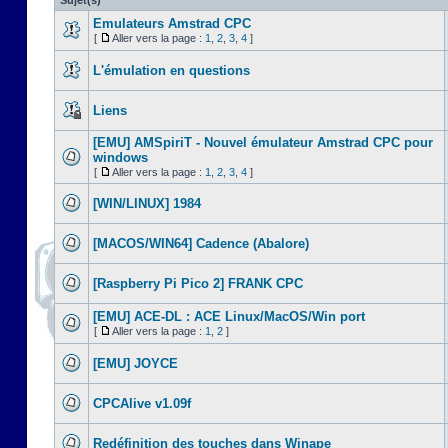
Sujet(s)
Emulateurs Amstrad CPC
[
Aller vers la page :
1
,
2
,
3
,
4
]
L'émulation en questions
Liens
[EMU] AMSpiriT - Nouvel émulateur Amstrad CPC pour
windows
[
Aller vers la page :
1
,
2
,
3
,
4
]
[WIN/LINUX] 1984
[MACOS/WIN64] Cadence (Abalore)
[Raspberry Pi Pico 2] FRANK CPC
[EMU] ACE-DL : ACE Linux/MacOS/Win port
[
Aller vers la page :
1
,
2
]
[EMU] JOYCE
CPCAlive v1.09f
Redéfinition des touches dans Winape