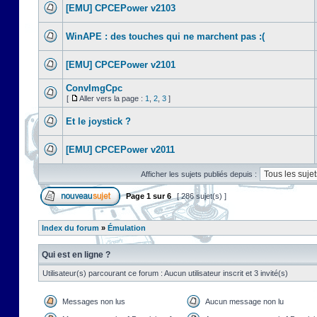
[EMU] CPCEPower v2103
WinAPE : des touches qui ne marchent pas :(
[EMU] CPCEPower v2101
ConvImgCpc
[
Aller vers la page :
1
,
2
,
3
]
Et le joystick ?
[EMU] CPCEPower v2011
Afficher les sujets publiés depuis :
Page
1
sur
6
[ 286 sujet(s) ]
Index du forum
»
Émulation
Qui est en ligne ?
Utilisateur(s) parcourant ce forum : Aucun utilisateur inscrit et 3 invité(s)
Messages non lus
Aucun message non lu