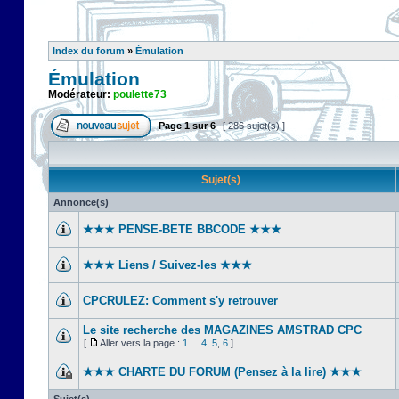
Index du forum
»
Émulation
Émulation
Modérateur:
poulette73
Page
1
sur
6
[ 286 sujet(s) ]
Sujet(s)
Annonce(s)
★★★ PENSE-BETE BBCODE ★★★
★★★ Liens / Suivez-les ★★★
CPCRULEZ: Comment s'y retrouver‎
Le site recherche des MAGAZINES AMSTRAD CPC
[
Aller vers la page :
1
...
4
,
5
,
6
]
★★★ CHARTE DU FORUM (Pensez à la lire) ★★★