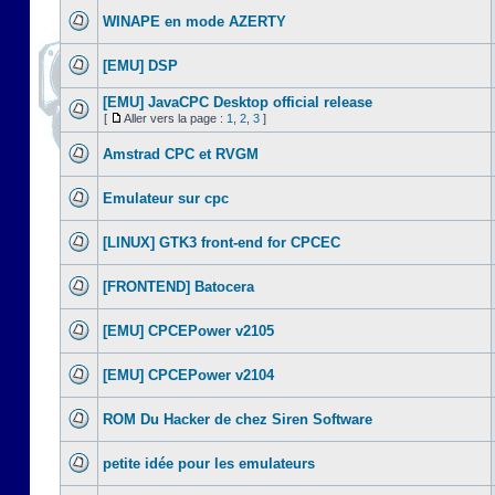
WINAPE en mode AZERTY
[EMU] DSP
[EMU] JavaCPC Desktop official release
[
Aller vers la page :
1
,
2
,
3
]
Amstrad CPC et RVGM
Emulateur sur cpc
[LINUX] GTK3 front-end for CPCEC
[FRONTEND] Batocera
[EMU] CPCEPower v2105
[EMU] CPCEPower v2104
ROM Du Hacker de chez Siren Software
petite idée pour les emulateurs