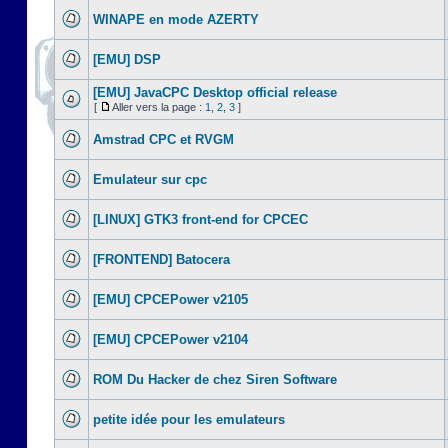
WINAPE en mode AZERTY
[EMU] DSP
[EMU] JavaCPC Desktop official release
[
Aller vers la page :
1
,
2
,
3
]
Amstrad CPC et RVGM
Emulateur sur cpc
[LINUX] GTK3 front-end for CPCEC
[FRONTEND] Batocera
[EMU] CPCEPower v2105
[EMU] CPCEPower v2104
ROM Du Hacker de chez Siren Software
petite idée pour les emulateurs