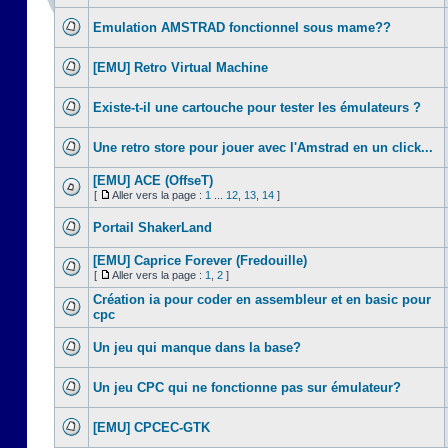
Emulation AMSTRAD fonctionnel sous mame??
[EMU] Retro Virtual Machine
Existe-t-il une cartouche pour tester les émulateurs ?
Une retro store pour jouer avec l'Amstrad en un click...
[EMU] ACE (OffseT)
[
Aller vers la page :
1
...
12
,
13
,
14
]
Portail ShakerLand
[EMU] Caprice Forever (Fredouille)
[
Aller vers la page :
1
,
2
]
Création ia pour coder en assembleur et en basic pour
cpc
Un jeu qui manque dans la base?
Un jeu CPC qui ne fonctionne pas sur émulateur?
[EMU] CPCEC-GTK