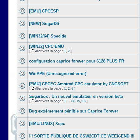
[EMU] CPCESP
[NEW] SugarDS
[WIN32/64] SpecIde
[WIN32] CPC-EMU
[
Aller vers la page :
1
,
2
]
configuration caprice forever pour 6128 PLUS FR
WinAPE (Unrecognized error)
[EMU] CPCEC Amstrad CPC emulator by CNGSOFT
[
Aller vers la page :
1
,
2
,
3
]
Sugarbox : Un nouvel emulateur en version beta
[
Aller vers la page :
1
...
14
,
15
,
16
]
Bug extrêmement pénible sur Caprice Forever
[EMU/LINUX] Xcpc
!!! SORTIE PUBLIQUE DE CSW2CDT CE WEEK-END !!!