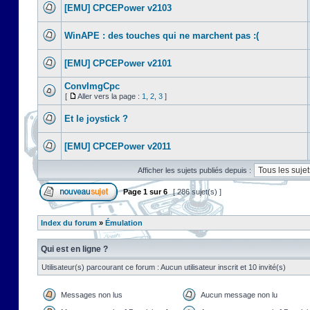
[EMU] CPCEPower v2103
WinAPE : des touches qui ne marchent pas :(
[EMU] CPCEPower v2101
ConvImgCpc
[
Aller vers la page :
1
,
2
,
3
]
Et le joystick ?
[EMU] CPCEPower v2011
Afficher les sujets publiés depuis :
Page
1
sur
6
[ 286 sujet(s) ]
Index du forum
»
Émulation
Qui est en ligne ?
Utilisateur(s) parcourant ce forum : Aucun utilisateur inscrit et 10 invité(s)
Messages non lus
Aucun message non lu