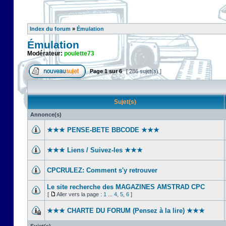
Index du forum
»
Émulation
Émulation
Modérateur:
poulette73
Page
1
sur
6
[ 286 sujet(s) ]
Sujet(s)
Annonce(s)
★★★ PENSE-BETE BBCODE ★★★
★★★ Liens / Suivez-les ★★★
CPCRULEZ: Comment s'y retrouver‎
Le site recherche des MAGAZINES AMSTRAD CPC
[
Aller vers la page :
1
...
4
,
5
,
6
]
★★★ CHARTE DU FORUM (Pensez à la lire) ★★★