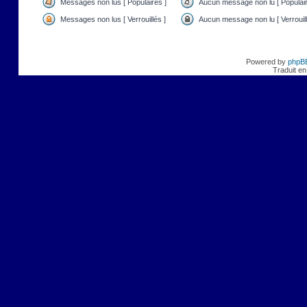
Messages non lus [ Populaires ]
Aucun message non lu [ Populair
Messages non lus [ Verrouillés ]
Aucun message non lu [ Verrouill
Powered by
phpB
Traduit en