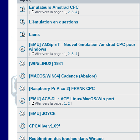
Sujet(s)
Emulateurs Amstrad CPC
[
Aller vers la page :
1
,
2
,
3
,
4
]
L'émulation en questions
Liens
[EMU] AMSpiriT - Nouvel émulateur Amstrad CPC pour
windows
[
Aller vers la page :
1
,
2
,
3
,
4
]
[WIN/LINUX] 1984
[MACOS/WIN64] Cadence (Abalore)
[Raspberry Pi Pico 2] FRANK CPC
[EMU] ACE-DL : ACE Linux/MacOS/Win port
[
Aller vers la page :
1
,
2
]
[EMU] JOYCE
CPCAlive v1.09f
Redéfinition des touches dans Winape