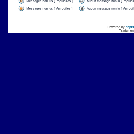
Messages non lus [ Populaires ]
Aucun message non lu [ Populair
Messages non lus [ Verrouillés ]
Aucun message non lu [ Verrouill
Powered by
phpB
Traduit en