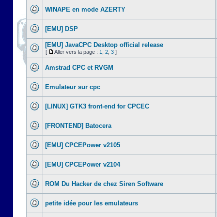
WINAPE en mode AZERTY
[EMU] DSP
[EMU] JavaCPC Desktop official release
[
Aller vers la page :
1
,
2
,
3
]
Amstrad CPC et RVGM
Emulateur sur cpc
[LINUX] GTK3 front-end for CPCEC
[FRONTEND] Batocera
[EMU] CPCEPower v2105
[EMU] CPCEPower v2104
ROM Du Hacker de chez Siren Software
petite idée pour les emulateurs