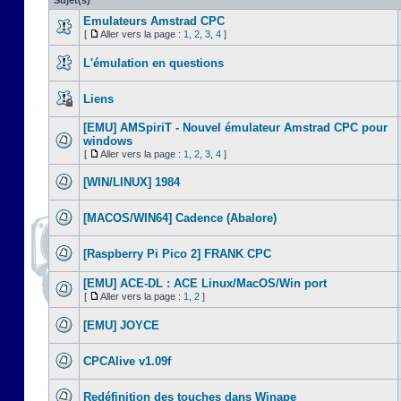
Sujet(s)
Emulateurs Amstrad CPC
[
Aller vers la page :
1
,
2
,
3
,
4
]
L'émulation en questions
Liens
[EMU] AMSpiriT - Nouvel émulateur Amstrad CPC pour
windows
[
Aller vers la page :
1
,
2
,
3
,
4
]
[WIN/LINUX] 1984
[MACOS/WIN64] Cadence (Abalore)
[Raspberry Pi Pico 2] FRANK CPC
[EMU] ACE-DL : ACE Linux/MacOS/Win port
[
Aller vers la page :
1
,
2
]
[EMU] JOYCE
CPCAlive v1.09f
Redéfinition des touches dans Winape