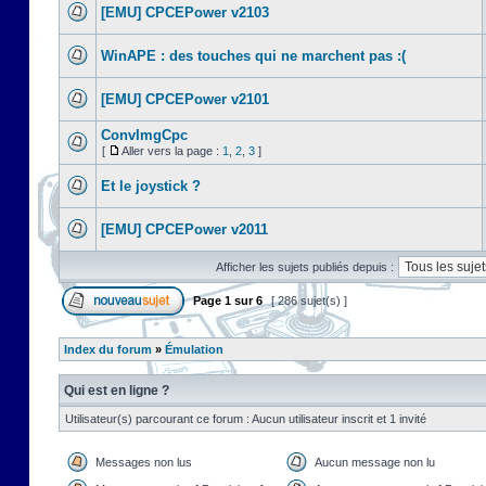
[EMU] CPCEPower v2103
WinAPE : des touches qui ne marchent pas :(
[EMU] CPCEPower v2101
ConvImgCpc
[
Aller vers la page :
1
,
2
,
3
]
Et le joystick ?
[EMU] CPCEPower v2011
Afficher les sujets publiés depuis :
Page
1
sur
6
[ 286 sujet(s) ]
Index du forum
»
Émulation
Qui est en ligne ?
Utilisateur(s) parcourant ce forum : Aucun utilisateur inscrit et 1 invité
Messages non lus
Aucun message non lu