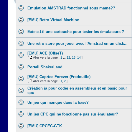
Emulation AMSTRAD fonctionnel sous mame??
[EMU] Retro Virtual Machine
Existe-t-il une cartouche pour tester les émulateurs ?
Une retro store pour jouer avec l'Amstrad en un click...
[EMU] ACE (OffseT)
[
Aller vers la page :
1
...
12
,
13
,
14
]
Portail ShakerLand
[EMU] Caprice Forever (Fredouille)
[
Aller vers la page :
1
,
2
]
Création ia pour coder en assembleur et en basic pour
cpc
Un jeu qui manque dans la base?
Un jeu CPC qui ne fonctionne pas sur émulateur?
[EMU] CPCEC-GTK