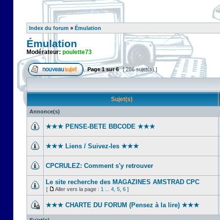
Index du forum
»
Émulation
Émulation
Modérateur:
poulette73
Page
1
sur
6
[ 286 sujet(s) ]
Sujet(s)
Annonce(s)
★★★ PENSE-BETE BBCODE ★★★
★★★ Liens / Suivez-les ★★★
CPCRULEZ: Comment s'y retrouver‎
Le site recherche des MAGAZINES AMSTRAD CPC
[
Aller vers la page :
1
...
4
,
5
,
6
]
★★★ CHARTE DU FORUM (Pensez à la lire) ★★★