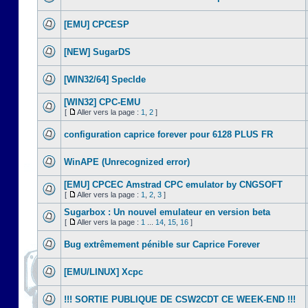
[EMU] CPCESP
[NEW] SugarDS
[WIN32/64] SpecIde
[WIN32] CPC-EMU
[
Aller vers la page :
1
,
2
]
configuration caprice forever pour 6128 PLUS FR
WinAPE (Unrecognized error)
[EMU] CPCEC Amstrad CPC emulator by CNGSOFT
[
Aller vers la page :
1
,
2
,
3
]
Sugarbox : Un nouvel emulateur en version beta
[
Aller vers la page :
1
...
14
,
15
,
16
]
Bug extrêmement pénible sur Caprice Forever
[EMU/LINUX] Xcpc
!!! SORTIE PUBLIQUE DE CSW2CDT CE WEEK-END !!!