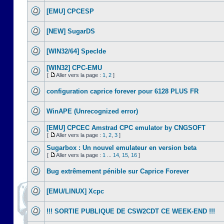
[EMU] CPCESP
[NEW] SugarDS
[WIN32/64] SpecIde
[WIN32] CPC-EMU
[
Aller vers la page :
1
,
2
]
configuration caprice forever pour 6128 PLUS FR
WinAPE (Unrecognized error)
[EMU] CPCEC Amstrad CPC emulator by CNGSOFT
[
Aller vers la page :
1
,
2
,
3
]
Sugarbox : Un nouvel emulateur en version beta
[
Aller vers la page :
1
...
14
,
15
,
16
]
Bug extrêmement pénible sur Caprice Forever
[EMU/LINUX] Xcpc
!!! SORTIE PUBLIQUE DE CSW2CDT CE WEEK-END !!!