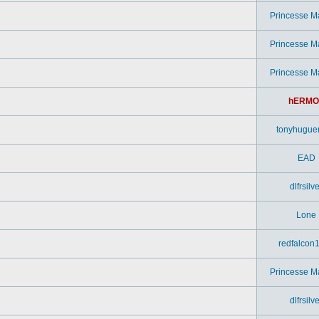
Princesse M
Princesse M
Princesse M
hERMO
tonyhugue
EAD
dlfrsilv
Lone
redfalcon
Princesse M
dlfrsilv