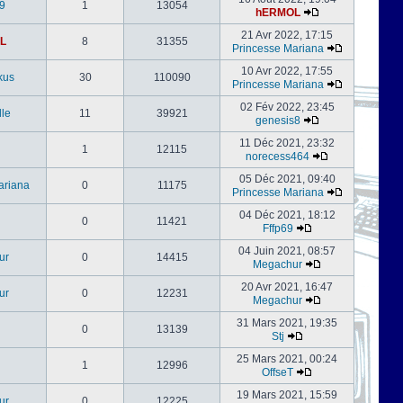
9
1
13054
hERMOL
21 Avr 2022, 17:15
L
8
31355
Princesse Mariana
10 Avr 2022, 17:55
kus
30
110090
Princesse Mariana
02 Fév 2022, 23:45
le
11
39921
genesis8
11 Déc 2021, 23:32
1
12115
norecess464
05 Déc 2021, 09:40
ariana
0
11175
Princesse Mariana
04 Déc 2021, 18:12
0
11421
Fffp69
04 Juin 2021, 08:57
ur
0
14415
Megachur
20 Avr 2021, 16:47
ur
0
12231
Megachur
31 Mars 2021, 19:35
0
13139
Stj
25 Mars 2021, 00:24
1
12996
OffseT
19 Mars 2021, 15:59
ur
0
12225