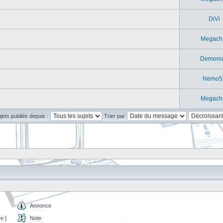
DiVi
Megach
Demoni
Nemo5
Megach
ujets publiés depuis :
Trier par
Annonce
e ]
Note