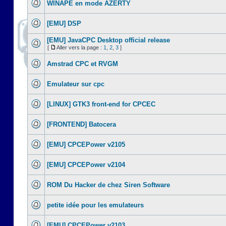
WINAPE en mode AZERTY
[EMU] DSP
[EMU] JavaCPC Desktop official release
[
Aller vers la page :
1
,
2
,
3
]
Amstrad CPC et RVGM
Emulateur sur cpc
[LINUX] GTK3 front-end for CPCEC
[FRONTEND] Batocera
[EMU] CPCEPower v2105
[EMU] CPCEPower v2104
ROM Du Hacker de chez Siren Software
petite idée pour les emulateurs
[EMU] CPCEPower v2103