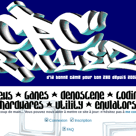
coup de main... Vous pouvez nous aider à mettre ce site à jour: n'hésitez pas à
me con
Connexion
Inscription
FAQ