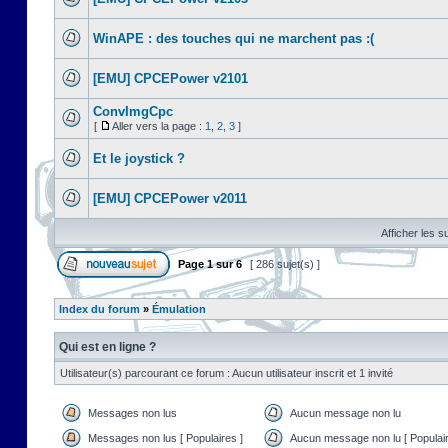
WinAPE : des touches qui ne marchent pas :(
[EMU] CPCEPower v2101
ConvImgCpc
[
Aller vers la page :
1
,
2
,
3
]
Et le joystick ?
[EMU] CPCEPower v2011
Afficher les s
Page
1
sur
6
[ 286 sujet(s) ]
Index du forum
»
Émulation
Qui est en ligne ?
Utilisateur(s) parcourant ce forum : Aucun utilisateur inscrit et 1 invité
Messages non lus
Aucun message non lu
Messages non lus [ Populaires ]
Aucun message non lu [ Populair