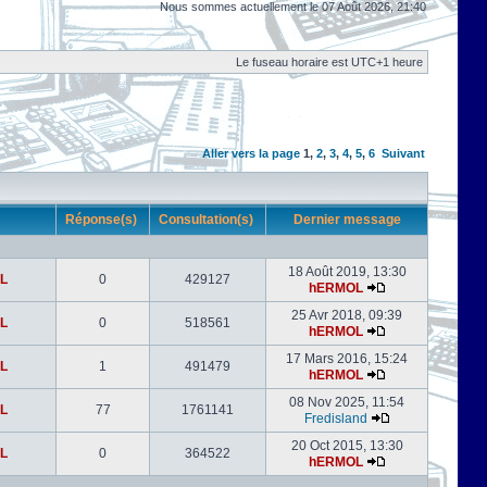
Nous sommes actuellement le 07 Août 2026, 21:40
Le fuseau horaire est UTC+1 heure
Aller vers la page
1
,
2
,
3
,
4
,
5
,
6
Suivant
r
Réponse(s)
Consultation(s)
Dernier message
18 Août 2019, 13:30
L
0
429127
hERMOL
25 Avr 2018, 09:39
L
0
518561
hERMOL
17 Mars 2016, 15:24
L
1
491479
hERMOL
08 Nov 2025, 11:54
L
77
1761141
Fredisland
20 Oct 2015, 13:30
L
0
364522
hERMOL