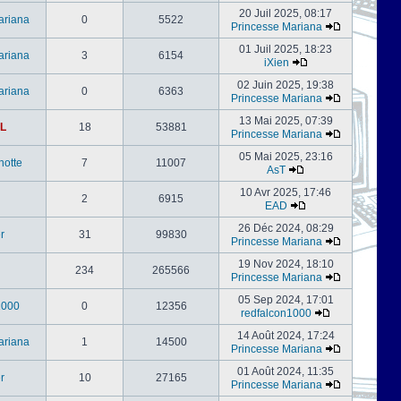
20 Juil 2025, 08:17
ariana
0
5522
Princesse Mariana
01 Juil 2025, 18:23
ariana
3
6154
iXien
02 Juin 2025, 19:38
ariana
0
6363
Princesse Mariana
13 Mai 2025, 07:39
L
18
53881
Princesse Mariana
05 Mai 2025, 23:16
notte
7
11007
AsT
10 Avr 2025, 17:46
2
6915
EAD
26 Déc 2024, 08:29
er
31
99830
Princesse Mariana
19 Nov 2024, 18:10
234
265566
Princesse Mariana
05 Sep 2024, 17:01
1000
0
12356
redfalcon1000
14 Août 2024, 17:24
ariana
1
14500
Princesse Mariana
01 Août 2024, 11:35
er
10
27165
Princesse Mariana