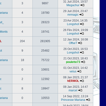
31 Juil 2024, 19:57
c
3
9897
Megachur
29 Juil 2024, 23:47
ariana
4
19780
mrmagic
23 Avr 2024, 14:35
ut_
3
28323
Longshot
26 Fév 2024, 19:09
-Monts
4
19741
Longshot
12 Jan 2024, 16:08
L
204
281905
OffseT
26 Oct 2023, 16:53
ot
9
25482
Longshot
21 Oct 2023, 18:43
ariana
18
75722
poulette73
01 Oct 2023, 14:42
0
10601
velus
08 Jan 2023, 21:37
c
2
12392
hERMOL
08 Jan 2023, 14:47
c
8
19947
marcel
14 Sep 2022, 13:24
ariana
0
10553
Princesse Mariana
16 Août 2022, 19:04