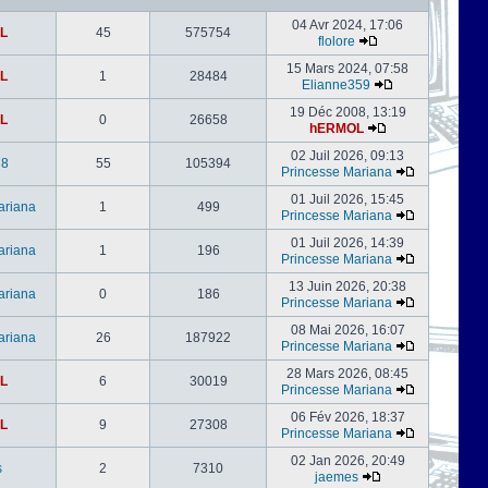
04 Avr 2024, 17:06
L
45
575754
flolore
15 Mars 2024, 07:58
L
1
28484
Elianne359
19 Déc 2008, 13:19
L
0
26658
hERMOL
02 Juil 2026, 09:13
78
55
105394
Princesse Mariana
01 Juil 2026, 15:45
ariana
1
499
Princesse Mariana
01 Juil 2026, 14:39
ariana
1
196
Princesse Mariana
13 Juin 2026, 20:38
ariana
0
186
Princesse Mariana
08 Mai 2026, 16:07
ariana
26
187922
Princesse Mariana
28 Mars 2026, 08:45
L
6
30019
Princesse Mariana
06 Fév 2026, 18:37
L
9
27308
Princesse Mariana
02 Jan 2026, 20:49
s
2
7310
jaemes