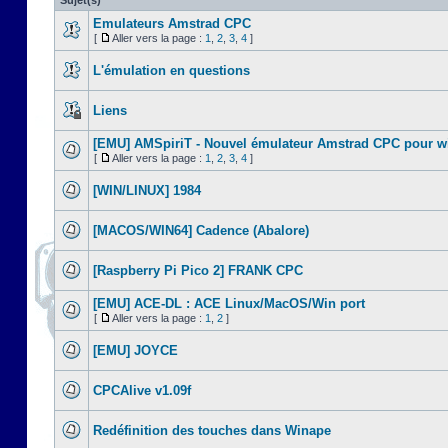
Sujet(s)
Emulateurs Amstrad CPC
[
Aller vers la page :
1
,
2
,
3
,
4
]
L'émulation en questions
Liens
[EMU] AMSpiriT - Nouvel émulateur Amstrad CPC pour 
[
Aller vers la page :
1
,
2
,
3
,
4
]
[WIN/LINUX] 1984
[MACOS/WIN64] Cadence (Abalore)
[Raspberry Pi Pico 2] FRANK CPC
[EMU] ACE-DL : ACE Linux/MacOS/Win port
[
Aller vers la page :
1
,
2
]
[EMU] JOYCE
CPCAlive v1.09f
Redéfinition des touches dans Winape