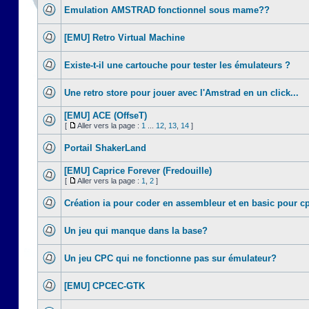
Emulation AMSTRAD fonctionnel sous mame??
[EMU] Retro Virtual Machine
Existe-t-il une cartouche pour tester les émulateurs ?
Une retro store pour jouer avec l'Amstrad en un click...
[EMU] ACE (OffseT)
[
Aller vers la page :
1
...
12
,
13
,
14
]
Portail ShakerLand
[EMU] Caprice Forever (Fredouille)
[
Aller vers la page :
1
,
2
]
Création ia pour coder en assembleur et en basic pour c
Un jeu qui manque dans la base?
Un jeu CPC qui ne fonctionne pas sur émulateur?
[EMU] CPCEC-GTK