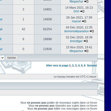
Megachur
14 Mars 2021, 16:13
2
14901
DiVi
29 Jan 2021, 17:39
ur
1
14658
marcel
04 Déc 2020, 12:35
ak
42
82254
demoniakparadox
02 Déc 2020, 18:39
9
6
19698
breiztiger
15 Nov 2020, 19:41
ur
0
12926
Megachur
Aller vers la page
1
,
2
,
3
,
4
,
5
,
6
Suivant
Le fuseau horaire est UTC+1 heure
Vous
ne pouvez pas
publier de nouveaux sujets dans ce forum
Vous
ne pouvez pas
répondre aux sujets dans ce forum
Vous
ne pouvez pas
éditer vos messages dans ce forum