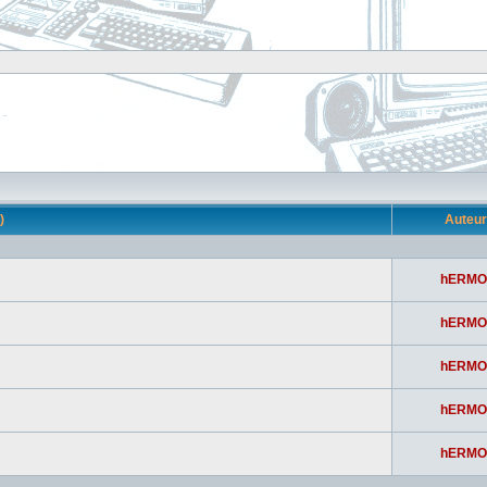
s)
Auteu
hERMO
hERMO
hERMO
hERMO
hERMO