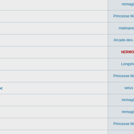
mrmagi
Princesse M
malespia
Arcade-des
hERMO
Longsh
Princesse M
pc
velus
mrmagi
mrmagi
Princesse M