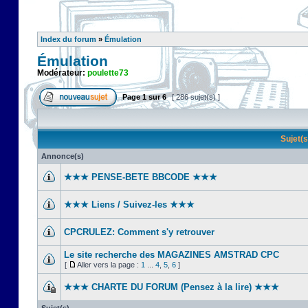
Index du forum
»
Émulation
Émulation
Modérateur:
poulette73
Page
1
sur
6
[ 286 sujet(s) ]
Sujet(
Annonce(s)
★★★ PENSE-BETE BBCODE ★★★
★★★ Liens / Suivez-les ★★★
CPCRULEZ: Comment s'y retrouver‎
Le site recherche des MAGAZINES AMSTRAD CPC
[
Aller vers la page :
1
...
4
,
5
,
6
]
★★★ CHARTE DU FORUM (Pensez à la lire) ★★★