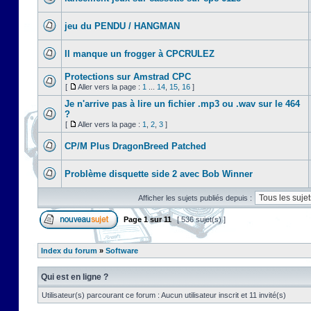
jeu du PENDU / HANGMAN
Il manque un frogger à CPCRULEZ
Protections sur Amstrad CPC
[
Aller vers la page :
1
...
14
,
15
,
16
]
Je n'arrive pas à lire un fichier .mp3 ou .wav sur le 464
?
[
Aller vers la page :
1
,
2
,
3
]
CP/M Plus DragonBreed Patched
Problème disquette side 2 avec Bob Winner
Afficher les sujets publiés depuis :
Page
1
sur
11
[ 536 sujet(s) ]
Index du forum
»
Software
Qui est en ligne ?
Utilisateur(s) parcourant ce forum : Aucun utilisateur inscrit et 11 invité(s)