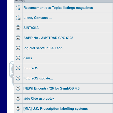
Sujet(s)
Recensement des Topics listings magasines
Liens, Contacts ...
SINTAXIA
SABRINA - AMSTRAD CPC 6128
logiciel serveur J & Leon
dams
FutureOS
FutureOS update...
[NEW] Encontra ’26 for SymbOS 4.0
aide Clée usb gotek
[MIA] U.K. Prescription labelling systems