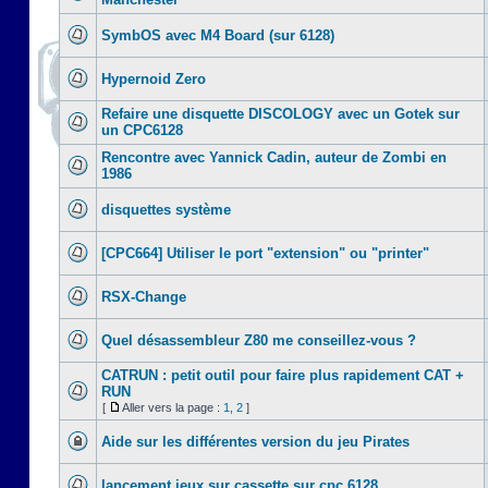
SymbOS avec M4 Board (sur 6128)
Hypernoid Zero
Refaire une disquette DISCOLOGY avec un Gotek sur
un CPC6128
Rencontre avec Yannick Cadin, auteur de Zombi en
1986
disquettes système
[CPC664] Utiliser le port "extension" ou "printer"
RSX-Change
Quel désassembleur Z80 me conseillez-vous ?
CATRUN : petit outil pour faire plus rapidement CAT +
RUN
[
Aller vers la page :
1
,
2
]
Aide sur les différentes version du jeu Pirates
lancement jeux sur cassette sur cpc 6128