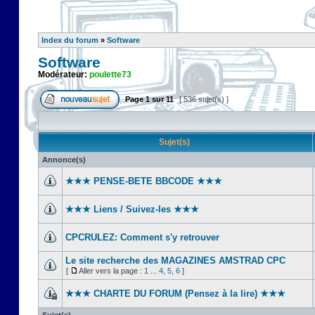
Index du forum
»
Software
Software
Modérateur:
poulette73
Page
1
sur
11
[ 536 sujet(s) ]
Sujet(s)
Annonce(s)
★★★ PENSE-BETE BBCODE ★★★
★★★ Liens / Suivez-les ★★★
CPCRULEZ: Comment s'y retrouver‎
Le site recherche des MAGAZINES AMSTRAD CPC
[
Aller vers la page :
1
...
4
,
5
,
6
]
★★★ CHARTE DU FORUM (Pensez à la lire) ★★★