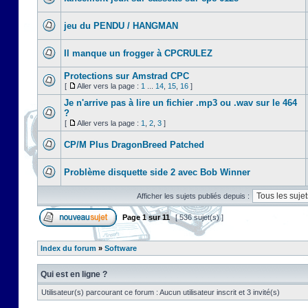
jeu du PENDU / HANGMAN
Il manque un frogger à CPCRULEZ
Protections sur Amstrad CPC
[
Aller vers la page :
1
...
14
,
15
,
16
]
Je n'arrive pas à lire un fichier .mp3 ou .wav sur le 464
?
[
Aller vers la page :
1
,
2
,
3
]
CP/M Plus DragonBreed Patched
Problème disquette side 2 avec Bob Winner
Afficher les sujets publiés depuis :
Page
1
sur
11
[ 536 sujet(s) ]
Index du forum
»
Software
Qui est en ligne ?
Utilisateur(s) parcourant ce forum : Aucun utilisateur inscrit et 3 invité(s)