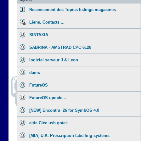
Sujet(s)
Recensement des Topics listings magasines
Liens, Contacts ...
SINTAXIA
SABRINA - AMSTRAD CPC 6128
logiciel serveur J & Leon
dams
FutureOS
FutureOS update...
[NEW] Encontra ’26 for SymbOS 4.0
aide Clée usb gotek
[MIA] U.K. Prescription labelling systems