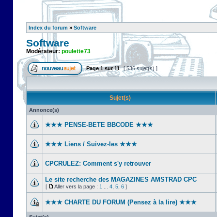
Index du forum
»
Software
Software
Modérateur:
poulette73
Page
1
sur
11
[ 536 sujet(s) ]
Sujet(s)
Annonce(s)
★★★ PENSE-BETE BBCODE ★★★
★★★ Liens / Suivez-les ★★★
CPCRULEZ: Comment s'y retrouver‎
Le site recherche des MAGAZINES AMSTRAD CPC
[
Aller vers la page :
1
...
4
,
5
,
6
]
★★★ CHARTE DU FORUM (Pensez à la lire) ★★★