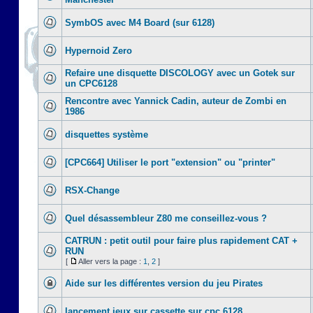
SymbOS avec M4 Board (sur 6128)
Hypernoid Zero
Refaire une disquette DISCOLOGY avec un Gotek sur
un CPC6128
Rencontre avec Yannick Cadin, auteur de Zombi en
1986
disquettes système
[CPC664] Utiliser le port "extension" ou "printer"
RSX-Change
Quel désassembleur Z80 me conseillez-vous ?
CATRUN : petit outil pour faire plus rapidement CAT +
RUN
[
Aller vers la page :
1
,
2
]
Aide sur les différentes version du jeu Pirates
lancement jeux sur cassette sur cpc 6128