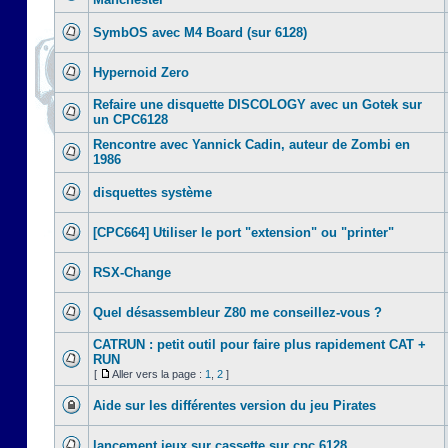
SymbOS avec M4 Board (sur 6128)
Hypernoid Zero
Refaire une disquette DISCOLOGY avec un Gotek sur
un CPC6128
Rencontre avec Yannick Cadin, auteur de Zombi en
1986
disquettes système
[CPC664] Utiliser le port "extension" ou "printer"
RSX-Change
Quel désassembleur Z80 me conseillez-vous ?
CATRUN : petit outil pour faire plus rapidement CAT +
RUN
[
Aller vers la page :
1
,
2
]
Aide sur les différentes version du jeu Pirates
lancement jeux sur cassette sur cpc 6128