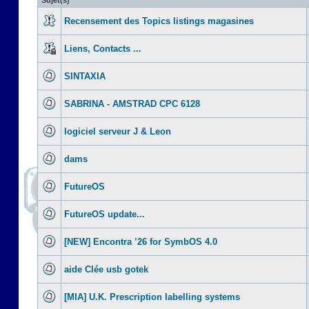
Sujet(s)
Recensement des Topics listings magasines
Liens, Contacts ...
SINTAXIA
SABRINA - AMSTRAD CPC 6128
logiciel serveur J & Leon
dams
FutureOS
FutureOS update...
[NEW] Encontra ’26 for SymbOS 4.0
aide Clée usb gotek
[MIA] U.K. Prescription labelling systems