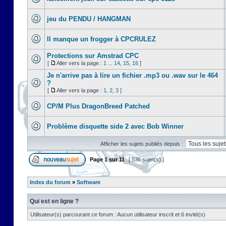
jeu du PENDU / HANGMAN
Il manque un frogger à CPCRULEZ
Protections sur Amstrad CPC
[
Aller vers la page :
1
...
14
,
15
,
16
]
Je n'arrive pas à lire un fichier .mp3 ou .wav sur le 464
?
[
Aller vers la page :
1
,
2
,
3
]
CP/M Plus DragonBreed Patched
Problème disquette side 2 avec Bob Winner
Afficher les sujets publiés depuis :
Page
1
sur
11
[ 536 sujet(s) ]
Index du forum
»
Software
Qui est en ligne ?
Utilisateur(s) parcourant ce forum : Aucun utilisateur inscrit et 6 invité(s)