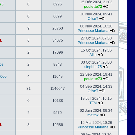
15 Déc 2024, 21:03
73
0
6995
poulette73
10 Nov 2024, 09:41
0
6699
OffseT
08 Nov 2024, 10:20
9
28763
Princesse Mariana
27 Oct 2024, 07:53
L
6
34675
Princesse Mariana
15 Oct 2024, 19:36
2
17096
Allia
03 Oct 2024, 20:00
be
2
8843
stephbb75
22 Sep 2024, 19:41
1000
4
11649
poulette73
04 Sep 2024, 14:33
31
1146047
OffseT
19 Juil 2024, 16:15
0
10138
TFM
02 Juin 2024, 09:34
x
2
9579
matrox
15 Mai 2024, 10:26
L
8
19586
Princesse Mariana
06 Avr 2024, 13:20