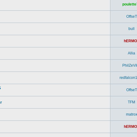
poulette
OffseT
bull
hERMO
Allia
PhilZeVi
redfalcon
S
OffseT
r
TFM
matro
hERMO