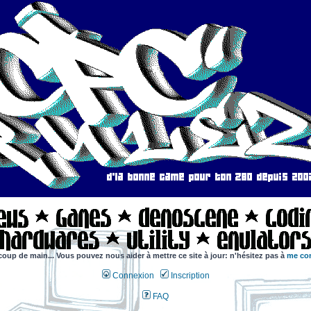
coup de main... Vous pouvez nous aider à mettre ce site à jour: n'hésitez pas à
me con
Connexion
Inscription
FAQ