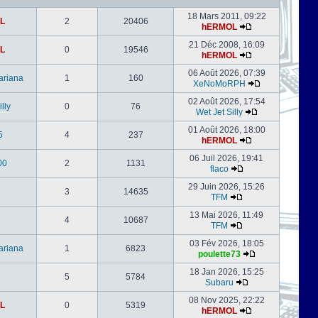
18 Mars 2011, 09:22
L
2
20406
hERMOL
21 Déc 2008, 16:09
L
0
19546
hERMOL
06 Août 2026, 07:39
ariana
1
160
XeNoMoRPH
02 Août 2026, 17:54
lly
0
76
Wet Jet Silly
01 Août 2026, 18:00
5
4
237
hERMOL
06 Juil 2026, 19:41
00
2
1131
flaco
29 Juin 2026, 15:26
3
14635
TFM
13 Mai 2026, 11:49
4
10687
TFM
03 Fév 2026, 18:05
ariana
1
6823
poulette73
18 Jan 2026, 15:25
5
5784
Subaru
08 Nov 2025, 22:22
L
0
5319
hERMOL