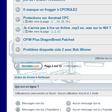
Il manque un frogger à CPCRULEZ
Protections sur Amstrad CPC
[
Aller vers la page :
1
...
14
,
15
,
16
]
Je n'arrive pas à lire un fichier .mp3 ou .wav sur le 464 ?
[
Aller vers la page :
1
,
2
,
3
]
CP/M Plus DragonBreed Patched
Problème disquette side 2 avec Bob Winner
Afficher les s
Page
1
sur
11
[ 536 sujet(s) ]
Index du forum
»
Software
Qui est en ligne ?
Utilisateur(s) parcourant ce forum : Aucun utilisateur inscrit et 1 invité
Messages non lus
Aucun message non lu
Messages non lus [ Populaires ]
Aucun message non lu [ Populair