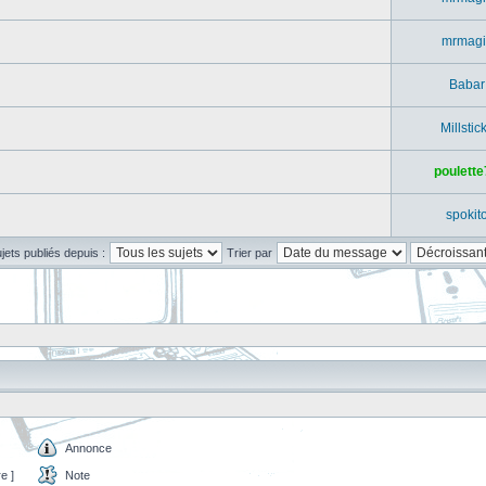
mrmagi
Babar
Millstic
poulette
spokit
ujets publiés depuis :
Trier par
Annonce
e ]
Note