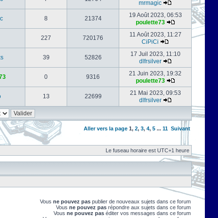
mrmagic
19 Août 2023, 06:53
c
8
21374
poulette73
11 Août 2023, 11:27
227
720176
CiPiCi
17 Juil 2023, 11:10
ks
39
52826
dlfrsilver
21 Juin 2023, 19:32
73
0
9316
poulette73
21 Mai 2023, 09:53
o
13
22699
dlfrsilver
Aller vers la page
1
,
2
,
3
,
4
,
5
...
11
Suivant
Le fuseau horaire est UTC+1 heure
Vous
ne pouvez pas
publier de nouveaux sujets dans ce forum
Vous
ne pouvez pas
répondre aux sujets dans ce forum
Vous
ne pouvez pas
éditer vos messages dans ce forum