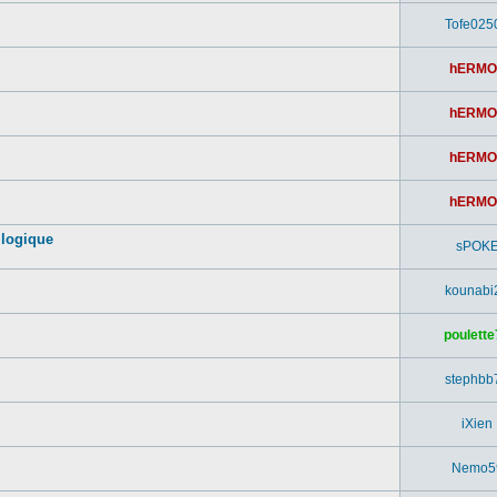
Tofe025
hERMO
hERMO
hERMO
hERMO
 logique
sPOK
kounabi
poulette
stephbb
iXien
Nemo5