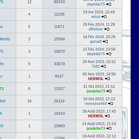
75
12
80243
stephbb75
03 Avr 2024, 10:49
4
11228
velus
29 Fév 2024, 11:28
us
5
11871
dlfrsilver
18 Fév 2024, 20:28
-Monts
3
10504
garvalf
15 Fév 2024, 23:59
75
3
10970
stephbb75
26 Nov 2023, 10:32
Bn
5
33079
TotO
05 Nov 2023, 18:56
nz
1
9537
hERMOL
31 Oct 2023, 21:51
73
6
12017
poulette73
16 Oct 2023, 15:13
464
16
26119
norecess464
28 Août 2023, 17:45
4
1
10423
hERMOL
24 Août 2023, 15:19
00
1
10963
poulette73
19 Août 2023, 22:12
c
7
12704