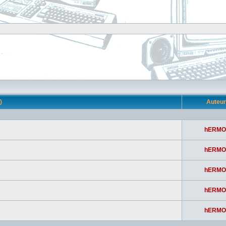
s)
Auteu
hERMO
hERMO
hERMO
hERMO
hERMO