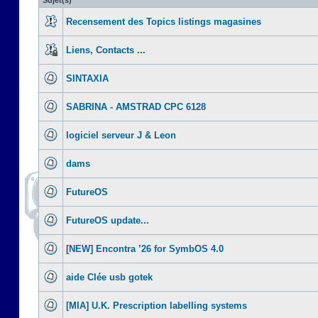
Sujet(s)
Recensement des Topics listings magasines
Liens, Contacts ...
SINTAXIA
SABRINA - AMSTRAD CPC 6128
logiciel serveur J & Leon
dams
FutureOS
FutureOS update...
[NEW] Encontra ’26 for SymbOS 4.0
aide Clée usb gotek
[MIA] U.K. Prescription labelling systems