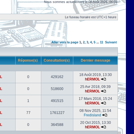
Nous sommes actuellement le 08 Août 2026, 06:59
Le fuseau horaire est UTC+1 heure
Aller vers la page
1
,
2
,
3
,
4
,
5
...
11
Suivant
r
Réponse(s)
Consultation(s)
Dernier message
18 Août 2019, 13:30
L
0
429162
hERMOL
25 Avr 2018, 09:39
L
0
518600
hERMOL
17 Mars 2016, 15:24
L
1
491515
hERMOL
08 Nov 2025, 11:54
L
77
1761227
Fredisland
20 Oct 2015, 13:30
L
0
364588
hERMOL