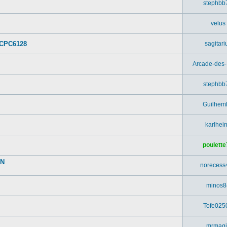
stephbb
velus
 CPC6128
sagitari
Arcade-des
stephbb
Guilhem
karlhei
poulette
UN
norecess
minos8
Tofe025
mrmagi