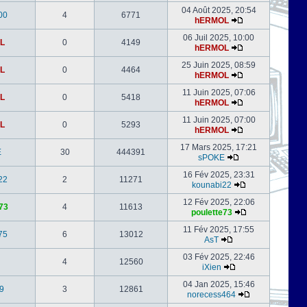
04 Août 2025, 20:54
00
4
6771
hERMOL
06 Juil 2025, 10:00
L
0
4149
hERMOL
25 Juin 2025, 08:59
L
0
4464
hERMOL
11 Juin 2025, 07:06
L
0
5418
hERMOL
11 Juin 2025, 07:00
L
0
5293
hERMOL
17 Mars 2025, 17:21
E
30
444391
sPOKE
16 Fév 2025, 23:31
22
2
11271
kounabi22
12 Fév 2025, 22:06
73
4
11613
poulette73
11 Fév 2025, 17:55
75
6
13012
AsT
03 Fév 2025, 22:46
4
12560
iXien
04 Jan 2025, 15:46
9
3
12861
norecess464