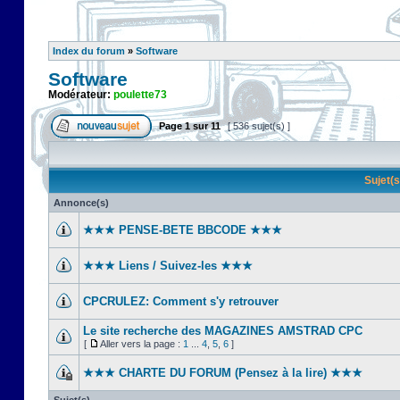
Index du forum
»
Software
Software
Modérateur:
poulette73
Page
1
sur
11
[ 536 sujet(s) ]
Sujet(
Annonce(s)
★★★ PENSE-BETE BBCODE ★★★
★★★ Liens / Suivez-les ★★★
CPCRULEZ: Comment s'y retrouver‎
Le site recherche des MAGAZINES AMSTRAD CPC
[
Aller vers la page :
1
...
4
,
5
,
6
]
★★★ CHARTE DU FORUM (Pensez à la lire) ★★★