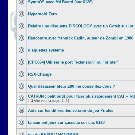
SymbOS avec M4 Board (sur 6128)
Hypernoid Zero
Refaire une disquette DISCOLOGY avec un Gotek sur un
Rencontre avec Yannick Cadin, auteur de Zombi en 1986
disquettes système
[CPC664] Utiliser le port "extension" ou "printer"
RSX-Change
Quel désassembleur Z80 me conseillez-vous ?
CATRUN : petit outil pour faire plus rapidement CAT + R
[
Aller vers la page :
1
,
2
]
Aide sur les différentes version du jeu Pirates
lancement jeux sur cassette sur cpc 6128
jeu du PENDU / HANGMAN