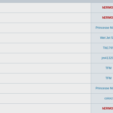
hERMO
hERMO
Princesse M
Wet Jet Si
Titi176
jm4132
TFM
TFM
Princesse M
colorz
hERMO