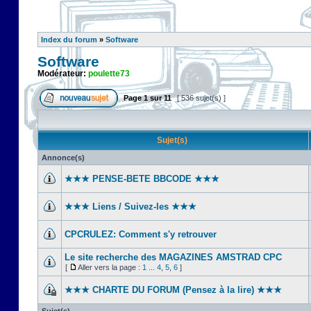
Index du forum
»
Software
Software
Modérateur:
poulette73
Page
1
sur
11
[ 536 sujet(s) ]
Sujet(s)
Annonce(s)
★★★ PENSE-BETE BBCODE ★★★
★★★ Liens / Suivez-les ★★★
CPCRULEZ: Comment s'y retrouver‎
Le site recherche des MAGAZINES AMSTRAD CPC
[
Aller vers la page :
1
...
4
,
5
,
6
]
★★★ CHARTE DU FORUM (Pensez à la lire) ★★★