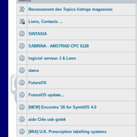
Sujet(s)
Recensement des Topics listings magasines
Liens, Contacts ...
SINTAXIA
SABRINA - AMSTRAD CPC 6128
logiciel serveur J & Leon
dams
FutureOS
FutureOS update...
[NEW] Encontra ’26 for SymbOS 4.0
aide Clée usb gotek
[MIA] U.K. Prescription labelling systems