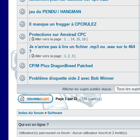
jeu du PENDU / HANGMAN
Il manque un frogger à CPCRULEZ
Protections sur Amstrad CPC
[
Aller vers la page :
1
...
14
,
15
,
16
]
Je n'arrive pas à lire un fichier .mp3 ou .wav sur le 464
?
[
Aller vers la page :
1
,
2
,
3
]
CP/M Plus DragonBreed Patched
Problème disquette side 2 avec Bob Winner
Afficher les sujets publiés depuis :
Page
1
sur
11
[ 536 sujet(s) ]
Index du forum
»
Software
Qui est en ligne ?
Utilisateur(s) parcourant ce forum : Aucun utilisateur inscrit et 2 invité(s)