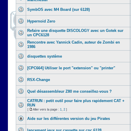
SymbOS avec M4 Board (sur 6128)
Hypernoid Zero
Refaire une disquette DISCOLOGY avec un Gotek sur
un CPC6128
Rencontre avec Yannick Cadin, auteur de Zombi en
1986
disquettes système
[CPC664] Utiliser le port "extension" ou "printer"
RSX-Change
Quel désassembleur Z80 me conseillez-vous ?
CATRUN : petit outil pour faire plus rapidement CAT +
RUN
[
Aller vers la page :
1
,
2
]
Aide sur les différentes version du jeu Pirates
lancement jeux sur cassette sur cpc 6128