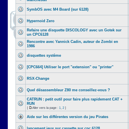
SymbOS avec M4 Board (sur 6128)
Hypernoid Zero
Refaire une disquette DISCOLOGY avec un Gotek sur
un CPC6128
Rencontre avec Yannick Cadin, auteur de Zombi en
1986
disquettes système
[CPC664] Utiliser le port "extension" ou "printer"
RSX-Change
Quel désassembleur Z80 me conseillez-vous ?
CATRUN : petit outil pour faire plus rapidement CAT +
RUN
[
Aller vers la page :
1
,
2
]
Aide sur les différentes version du jeu Pirates
lancement jeux sur cassette sur cpc 6128