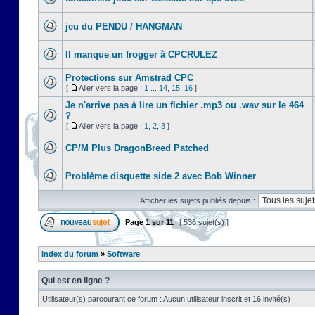
jeu du PENDU / HANGMAN
Il manque un frogger à CPCRULEZ
Protections sur Amstrad CPC
[
Aller vers la page :
1
...
14
,
15
,
16
]
Je n'arrive pas à lire un fichier .mp3 ou .wav sur le 464
?
[
Aller vers la page :
1
,
2
,
3
]
CP/M Plus DragonBreed Patched
Problème disquette side 2 avec Bob Winner
Afficher les sujets publiés depuis :
Page
1
sur
11
[ 536 sujet(s) ]
Index du forum
»
Software
Qui est en ligne ?
Utilisateur(s) parcourant ce forum : Aucun utilisateur inscrit et 16 invité(s)