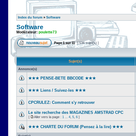
Index du forum
»
Software
Software
Modérateur:
poulette73
Page
1
sur
11
[ 536 sujet(s) ]
Sujet(s)
Annonce(s)
★★★ PENSE-BETE BBCODE ★★★
★★★ Liens / Suivez-les ★★★
CPCRULEZ: Comment s'y retrouver‎
Le site recherche des MAGAZINES AMSTRAD CPC
[
Aller vers la page :
1
...
4
,
5
,
6
]
★★★ CHARTE DU FORUM (Pensez à la lire) ★★★