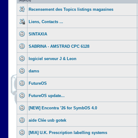
Sujet(s)
Recensement des Topics listings magasines
Liens, Contacts ...
SINTAXIA
SABRINA - AMSTRAD CPC 6128
logiciel serveur J & Leon
dams
FutureOS
FutureOS update...
[NEW] Encontra ’26 for SymbOS 4.0
aide Clée usb gotek
[MIA] U.K. Prescription labelling systems