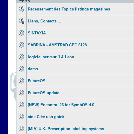
Sujet(s)
Recensement des Topics listings magasines
Liens, Contacts ...
SINTAXIA
SABRINA - AMSTRAD CPC 6128
logiciel serveur J & Leon
dams
FutureOS
FutureOS update...
[NEW] Encontra ’26 for SymbOS 4.0
aide Clée usb gotek
[MIA] U.K. Prescription labelling systems