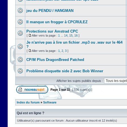
jeu du PENDU / HANGMAN
Il manque un frogger à CPCRULEZ
Protections sur Amstrad CPC
[
Aller vers la page :
1
...
14
,
15
,
16
]
Je n'arrive pas à lire un fichier .mp3 ou .wav sur le 464
?
[
Aller vers la page :
1
,
2
,
3
]
CP/M Plus DragonBreed Patched
Problème disquette side 2 avec Bob Winner
Afficher les sujets publiés depuis :
Page
1
sur
11
[ 536 sujet(s) ]
Index du forum
»
Software
Qui est en ligne ?
Utilisateur(s) parcourant ce forum : Aucun utilisateur inscrit et 12 invité(s)