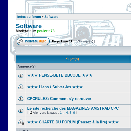
Index du forum
»
Software
Software
Modérateur:
poulette73
Page
1
sur
11
[ 536 sujet(s) ]
Sujet(s)
Annonce(s)
★★★ PENSE-BETE BBCODE ★★★
★★★ Liens / Suivez-les ★★★
CPCRULEZ: Comment s'y retrouver‎
Le site recherche des MAGAZINES AMSTRAD CPC
[
Aller vers la page :
1
...
4
,
5
,
6
]
★★★ CHARTE DU FORUM (Pensez à la lire) ★★★