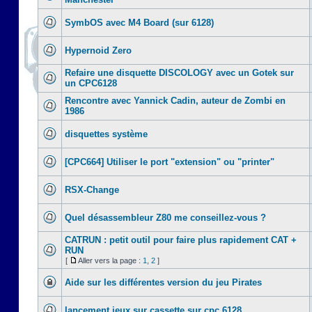
SymbOS avec M4 Board (sur 6128)
Hypernoid Zero
Refaire une disquette DISCOLOGY avec un Gotek sur
un CPC6128
Rencontre avec Yannick Cadin, auteur de Zombi en
1986
disquettes système
[CPC664] Utiliser le port "extension" ou "printer"
RSX-Change
Quel désassembleur Z80 me conseillez-vous ?
CATRUN : petit outil pour faire plus rapidement CAT +
RUN
[
Aller vers la page :
1
,
2
]
Aide sur les différentes version du jeu Pirates
lancement jeux sur cassette sur cpc 6128