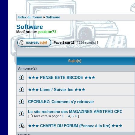
Index du forum
»
Software
Software
Modérateur:
poulette73
Page
1
sur
11
[ 536 sujet(s) ]
Sujet(s)
Annonce(s)
★★★ PENSE-BETE BBCODE ★★★
★★★ Liens / Suivez-les ★★★
CPCRULEZ: Comment s'y retrouver‎
Le site recherche des MAGAZINES AMSTRAD CPC
[
Aller vers la page :
1
...
4
,
5
,
6
]
★★★ CHARTE DU FORUM (Pensez à la lire) ★★★