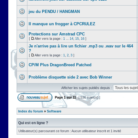
jeu du PENDU / HANGMAN
Il manque un frogger à CPCRULEZ
Protections sur Amstrad CPC
[
Aller vers la page :
1
...
14
,
15
,
16
]
Je n'arrive pas à lire un fichier .mp3 ou .wav sur le 464
?
[
Aller vers la page :
1
,
2
,
3
]
CP/M Plus DragonBreed Patched
Problème disquette side 2 avec Bob Winner
Afficher les sujets publiés depuis :
Page
1
sur
11
[ 536 sujet(s) ]
Index du forum
»
Software
Qui est en ligne ?
Utilisateur(s) parcourant ce forum : Aucun utilisateur inscrit et 1 invité