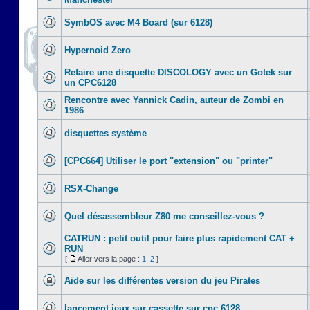
SymbOS avec M4 Board (sur 6128)
Hypernoid Zero
Refaire une disquette DISCOLOGY avec un Gotek sur
un CPC6128
Rencontre avec Yannick Cadin, auteur de Zombi en
1986
disquettes système
[CPC664] Utiliser le port "extension" ou "printer"
RSX-Change
Quel désassembleur Z80 me conseillez-vous ?
CATRUN : petit outil pour faire plus rapidement CAT +
RUN
[
Aller vers la page :
1
,
2
]
Aide sur les différentes version du jeu Pirates
lancement jeux sur cassette sur cpc 6128