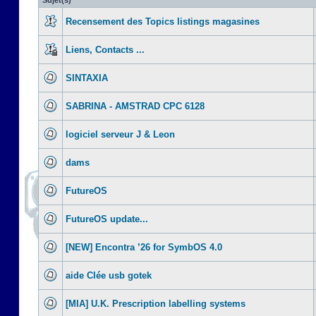
Sujet(s)
Recensement des Topics listings magasines
Liens, Contacts ...
SINTAXIA
SABRINA - AMSTRAD CPC 6128
logiciel serveur J & Leon
dams
FutureOS
FutureOS update...
[NEW] Encontra ’26 for SymbOS 4.0
aide Clée usb gotek
[MIA] U.K. Prescription labelling systems