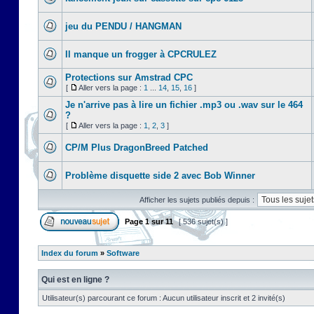
jeu du PENDU / HANGMAN
Il manque un frogger à CPCRULEZ
Protections sur Amstrad CPC
[
Aller vers la page :
1
...
14
,
15
,
16
]
Je n'arrive pas à lire un fichier .mp3 ou .wav sur le 464
?
[
Aller vers la page :
1
,
2
,
3
]
CP/M Plus DragonBreed Patched
Problème disquette side 2 avec Bob Winner
Afficher les sujets publiés depuis :
Page
1
sur
11
[ 536 sujet(s) ]
Index du forum
»
Software
Qui est en ligne ?
Utilisateur(s) parcourant ce forum : Aucun utilisateur inscrit et 2 invité(s)