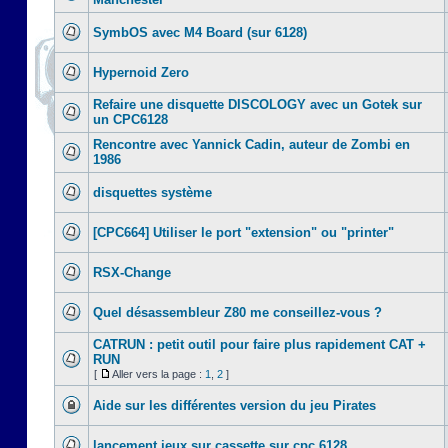
SymbOS avec M4 Board (sur 6128)
Hypernoid Zero
Refaire une disquette DISCOLOGY avec un Gotek sur
un CPC6128
Rencontre avec Yannick Cadin, auteur de Zombi en
1986
disquettes système
[CPC664] Utiliser le port "extension" ou "printer"
RSX-Change
Quel désassembleur Z80 me conseillez-vous ?
CATRUN : petit outil pour faire plus rapidement CAT +
RUN
[
Aller vers la page :
1
,
2
]
Aide sur les différentes version du jeu Pirates
lancement jeux sur cassette sur cpc 6128