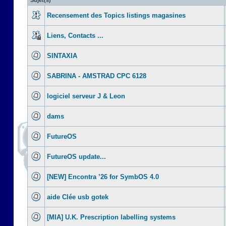
Sujet(s)
Recensement des Topics listings magasines
Liens, Contacts ...
SINTAXIA
SABRINA - AMSTRAD CPC 6128
logiciel serveur J & Leon
dams
FutureOS
FutureOS update...
[NEW] Encontra ’26 for SymbOS 4.0
aide Clée usb gotek
[MIA] U.K. Prescription labelling systems