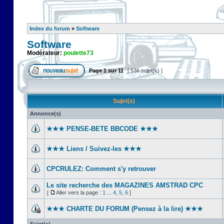
Index du forum
»
Software
Software
Modérateur:
poulette73
Page
1
sur
11
[ 536 sujet(s) ]
Sujet(s)
Annonce(s)
★★★ PENSE-BETE BBCODE ★★★
★★★ Liens / Suivez-les ★★★
CPCRULEZ: Comment s'y retrouver‎
Le site recherche des MAGAZINES AMSTRAD CPC
[
Aller vers la page :
1
...
4
,
5
,
6
]
★★★ CHARTE DU FORUM (Pensez à la lire) ★★★