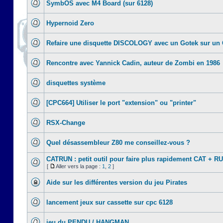
SymbOS avec M4 Board (sur 6128)
Hypernoid Zero
Refaire une disquette DISCOLOGY avec un Gotek sur un
Rencontre avec Yannick Cadin, auteur de Zombi en 1986
disquettes système
[CPC664] Utiliser le port "extension" ou "printer"
RSX-Change
Quel désassembleur Z80 me conseillez-vous ?
CATRUN : petit outil pour faire plus rapidement CAT + R
[
Aller vers la page :
1
,
2
]
Aide sur les différentes version du jeu Pirates
lancement jeux sur cassette sur cpc 6128
jeu du PENDU / HANGMAN