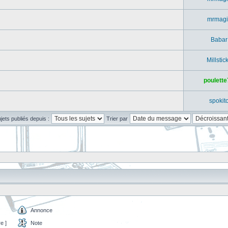
mrmagi
Babar
Millstic
poulette
spokit
ujets publiés depuis :
Trier par
Annonce
e ]
Note