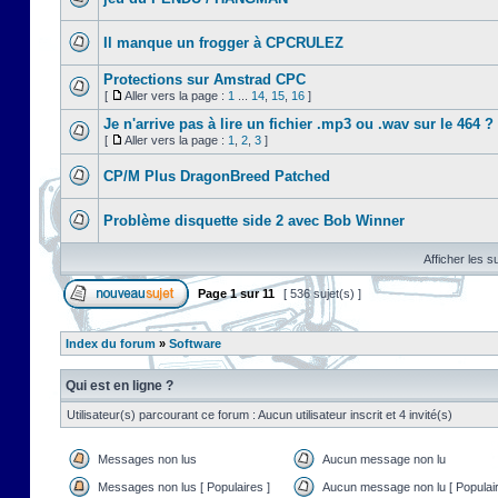
Il manque un frogger à CPCRULEZ
Protections sur Amstrad CPC
[
Aller vers la page :
1
...
14
,
15
,
16
]
Je n'arrive pas à lire un fichier .mp3 ou .wav sur le 464 ?
[
Aller vers la page :
1
,
2
,
3
]
CP/M Plus DragonBreed Patched
Problème disquette side 2 avec Bob Winner
Afficher les s
Page
1
sur
11
[ 536 sujet(s) ]
Index du forum
»
Software
Qui est en ligne ?
Utilisateur(s) parcourant ce forum : Aucun utilisateur inscrit et 4 invité(s)
Messages non lus
Aucun message non lu
Messages non lus [ Populaires ]
Aucun message non lu [ Populair