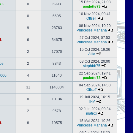
15 Déc 2024, 21:03
73
0
6993
poulette73
10 Nov 2024, 09:41
0
6695
OffseT
08 Nov 2024, 10:20
9
28763
Princesse Mariana
27 Oct 2024, 07:53
L
6
34675
Princesse Mariana
15 Oct 2024, 19:36
2
17070
Allia
03 Oct 2024, 20:00
be
2
8843
stephbb75
22 Sep 2024, 19:41
1000
4
11640
poulette73
04 Sep 2024, 14:33
31
1146004
OffseT
19 Juil 2024, 16:15
0
10136
TFM
02 Juin 2024, 09:34
x
2
9578
matrox
15 Mai 2024, 10:26
L
8
19575
Princesse Mariana
06 Avr 2024, 13:20