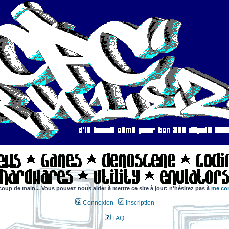
coup de main... Vous pouvez nous aider à mettre ce site à jour: n'hésitez pas à
me con
Connexion
Inscription
FAQ