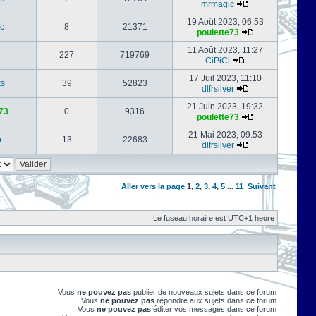
mrmagic
19 Août 2023, 06:53
c
8
21371
poulette73
11 Août 2023, 11:27
227
719769
CiPiCi
17 Juil 2023, 11:10
ks
39
52823
dlfrsilver
21 Juin 2023, 19:32
73
0
9316
poulette73
21 Mai 2023, 09:53
o
13
22683
dlfrsilver
Aller vers la page
1
,
2
,
3
,
4
,
5
...
11
Suivant
Le fuseau horaire est UTC+1 heure
Vous
ne pouvez pas
publier de nouveaux sujets dans ce forum
Vous
ne pouvez pas
répondre aux sujets dans ce forum
Vous
ne pouvez pas
éditer vos messages dans ce forum