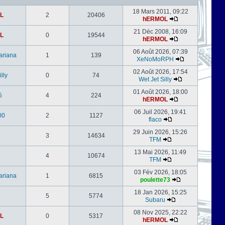
18 Mars 2011, 09:22
L
2
20406
hERMOL
21 Déc 2008, 16:09
L
0
19544
hERMOL
06 Août 2026, 07:39
ariana
1
139
XeNoMoRPH
02 Août 2026, 17:54
lly
0
74
Wet Jet Silly
01 Août 2026, 18:00
5
4
224
hERMOL
06 Juil 2026, 19:41
00
2
1127
flaco
29 Juin 2026, 15:26
3
14634
TFM
13 Mai 2026, 11:49
4
10674
TFM
03 Fév 2026, 18:05
ariana
1
6815
poulette73
18 Jan 2026, 15:25
5
5774
Subaru
08 Nov 2025, 22:22
L
0
5317
hERMOL