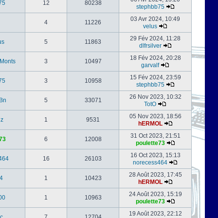
75
12
80238
stephbb75
03 Avr 2024, 10:49
4
11226
velus
29 Fév 2024, 11:28
us
5
11863
dlfrsilver
18 Fév 2024, 20:28
-Monts
3
10497
garvalf
15 Fév 2024, 23:59
75
3
10958
stephbb75
26 Nov 2023, 10:32
Bn
5
33071
TotO
05 Nov 2023, 18:56
nz
1
9531
hERMOL
31 Oct 2023, 21:51
73
6
12008
poulette73
16 Oct 2023, 15:13
464
16
26103
norecess464
28 Août 2023, 17:45
4
1
10423
hERMOL
24 Août 2023, 15:19
00
1
10963
poulette73
19 Août 2023, 22:12
c
7
12704