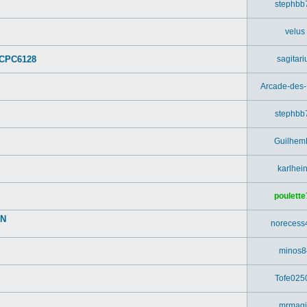
stephbb
velus
 CPC6128
sagitari
Arcade-des
stephbb
Guilhem
karlhei
poulette
UN
norecess
minos8
Tofe025
mrmagi