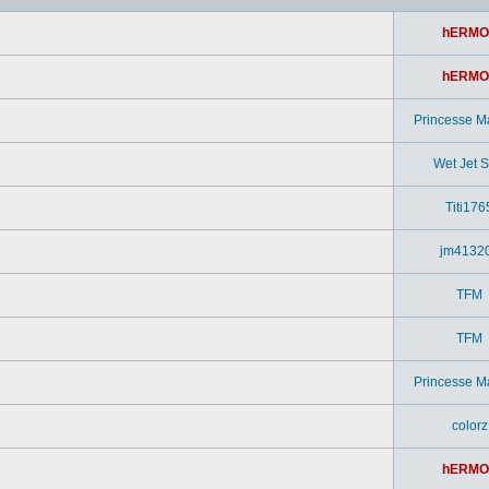
hERMO
hERMO
Princesse M
Wet Jet Si
Titi176
jm4132
TFM
TFM
Princesse M
colorz
hERMO