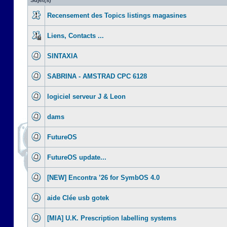
Sujet(s)
Recensement des Topics listings magasines
Liens, Contacts ...
SINTAXIA
SABRINA - AMSTRAD CPC 6128
logiciel serveur J & Leon
dams
FutureOS
FutureOS update...
[NEW] Encontra ’26 for SymbOS 4.0
aide Clée usb gotek
[MIA] U.K. Prescription labelling systems