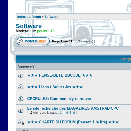
Index du forum
»
Software
Software
Modérateur:
poulette73
Page
1
sur
11
[ 536 sujet(s) ]
Sujet(
Annonce(s)
★★★ PENSE-BETE BBCODE ★★★
★★★ Liens / Suivez-les ★★★
CPCRULEZ: Comment s'y retrouver‎
Le site recherche des MAGAZINES AMSTRAD CPC
[
Aller vers la page :
1
...
4
,
5
,
6
]
★★★ CHARTE DU FORUM (Pensez à la lire) ★★★