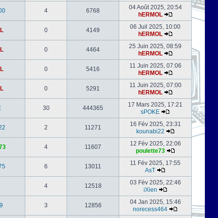
04 Août 2025, 20:54
00
4
6768
hERMOL
06 Juil 2025, 10:00
L
0
4149
hERMOL
25 Juin 2025, 08:59
L
0
4464
hERMOL
11 Juin 2025, 07:06
L
0
5416
hERMOL
11 Juin 2025, 07:00
L
0
5291
hERMOL
17 Mars 2025, 17:21
E
30
444365
sPOKE
16 Fév 2025, 23:31
22
2
11271
kounabi22
12 Fév 2025, 22:06
73
4
11607
poulette73
11 Fév 2025, 17:55
75
6
13011
AsT
03 Fév 2025, 22:46
4
12518
iXien
04 Jan 2025, 15:46
9
3
12856
norecess464