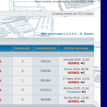
Nous sommes actuellement le 07 Août 2026, 19:55
Le fuseau horaire est UTC+1 heure
Aller vers la page
1
,
2
,
3
,
4
,
5
...
11
Suivant
r
Réponse(s)
Consultation(s)
Dernier message
18 Août 2019, 13:30
L
0
429110
hERMOL
25 Avr 2018, 09:39
L
0
518538
hERMOL
17 Mars 2016, 15:24
L
1
491464
hERMOL
08 Nov 2025, 11:54
L
77
1761112
Fredisland
20 Oct 2015, 13:30
L
0
364498
hERMOL