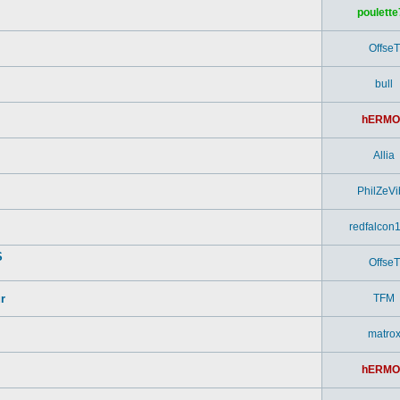
poulette
OffseT
bull
hERMO
Allia
PhilZeVi
redfalcon
S
OffseT
r
TFM
matro
hERMO