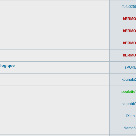
Tofe025
hERMO
hERMO
hERMO
hERMO
 logique
sPOK
kounabi
poulette
stephbb
iXien
Nemo5