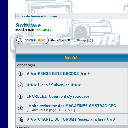
Index du forum
»
Software
Software
Modérateur:
poulette73
Page
1
sur
11
[ 536 sujet(s) ]
Sujet(s)
Annonce(s)
★★★ PENSE-BETE BBCODE ★★★
★★★ Liens / Suivez-les ★★★
CPCRULEZ: Comment s'y retrouver‎
Le site recherche des MAGAZINES AMSTRAD CPC
[
Aller vers la page :
1
...
4
,
5
,
6
]
★★★ CHARTE DU FORUM (Pensez à la lire) ★★★