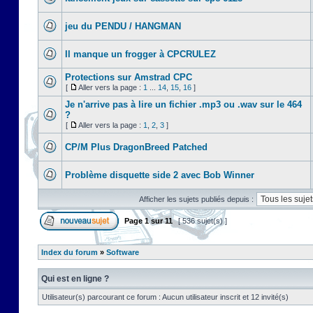
jeu du PENDU / HANGMAN
Il manque un frogger à CPCRULEZ
Protections sur Amstrad CPC
[
Aller vers la page :
1
...
14
,
15
,
16
]
Je n'arrive pas à lire un fichier .mp3 ou .wav sur le 464
?
[
Aller vers la page :
1
,
2
,
3
]
CP/M Plus DragonBreed Patched
Problème disquette side 2 avec Bob Winner
Afficher les sujets publiés depuis :
Page
1
sur
11
[ 536 sujet(s) ]
Index du forum
»
Software
Qui est en ligne ?
Utilisateur(s) parcourant ce forum : Aucun utilisateur inscrit et 12 invité(s)