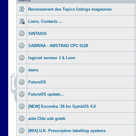
Sujet(s)
Recensement des Topics listings magasines
Liens, Contacts ...
SINTAXIA
SABRINA - AMSTRAD CPC 6128
logiciel serveur J & Leon
dams
FutureOS
FutureOS update...
[NEW] Encontra ’26 for SymbOS 4.0
aide Clée usb gotek
[MIA] U.K. Prescription labelling systems