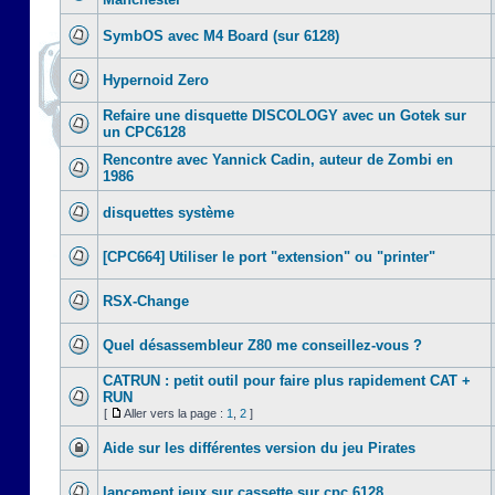
SymbOS avec M4 Board (sur 6128)
Hypernoid Zero
Refaire une disquette DISCOLOGY avec un Gotek sur
un CPC6128
Rencontre avec Yannick Cadin, auteur de Zombi en
1986
disquettes système
[CPC664] Utiliser le port "extension" ou "printer"
RSX-Change
Quel désassembleur Z80 me conseillez-vous ?
CATRUN : petit outil pour faire plus rapidement CAT +
RUN
[
Aller vers la page :
1
,
2
]
Aide sur les différentes version du jeu Pirates
lancement jeux sur cassette sur cpc 6128