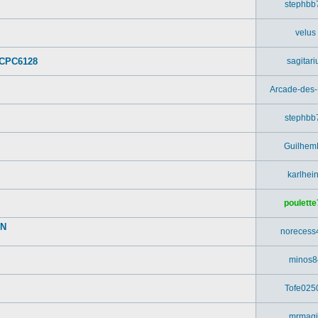
stephbb
velus
 CPC6128
sagitari
Arcade-des
stephbb
Guilhem
karlhei
poulette
UN
norecess
minos8
Tofe025
mrmagi