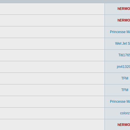
hERMO
hERMO
Princesse M
Wet Jet Si
Titi176
jm4132
TFM
TFM
Princesse M
colorz
hERMO