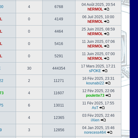
04 Août 2025, 20:54
00
4
6768
hERMOL
06 Juil 2025, 10:00
L
0
4149
hERMOL
25 Juin 2025, 08:59
L
0
4464
hERMOL
11 Juin 2025, 07:06
L
0
5416
hERMOL
11 Juin 2025, 07:00
L
0
5291
hERMOL
17 Mars 2025, 17:21
E
30
444354
sPOKE
16 Fév 2025, 23:31
22
2
11271
kounabi22
12 Fév 2025, 22:06
73
4
11607
poulette73
11 Fév 2025, 17:55
75
6
13011
AsT
03 Fév 2025, 22:46
4
12365
iXien
04 Jan 2025, 15:46
9
3
12856
norecess464