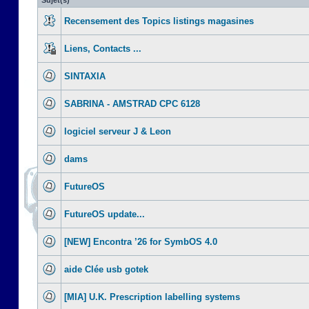
Sujet(s)
Recensement des Topics listings magasines
Liens, Contacts ...
SINTAXIA
SABRINA - AMSTRAD CPC 6128
logiciel serveur J & Leon
dams
FutureOS
FutureOS update...
[NEW] Encontra ’26 for SymbOS 4.0
aide Clée usb gotek
[MIA] U.K. Prescription labelling systems