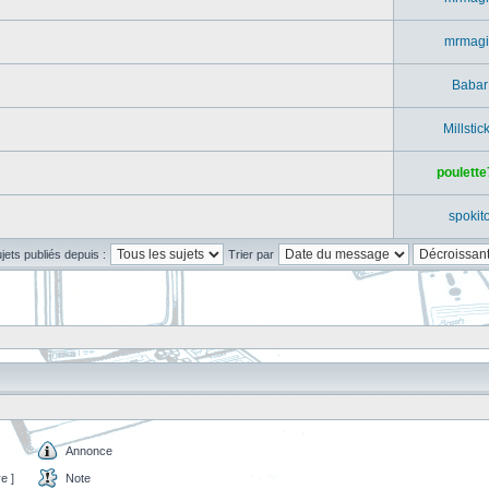
mrmagi
Babar
Millstic
poulette
spokit
ujets publiés depuis :
Trier par
Annonce
e ]
Note