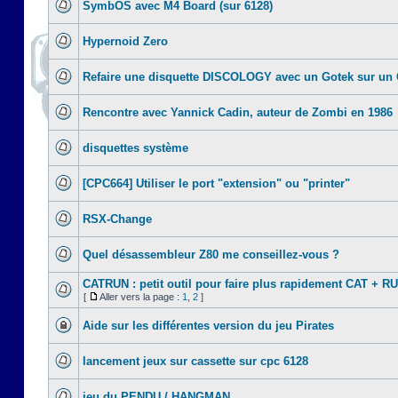
SymbOS avec M4 Board (sur 6128)
Hypernoid Zero
Refaire une disquette DISCOLOGY avec un Gotek sur un
Rencontre avec Yannick Cadin, auteur de Zombi en 1986
disquettes système
[CPC664] Utiliser le port "extension" ou "printer"
RSX-Change
Quel désassembleur Z80 me conseillez-vous ?
CATRUN : petit outil pour faire plus rapidement CAT + R
[
Aller vers la page :
1
,
2
]
Aide sur les différentes version du jeu Pirates
lancement jeux sur cassette sur cpc 6128
jeu du PENDU / HANGMAN