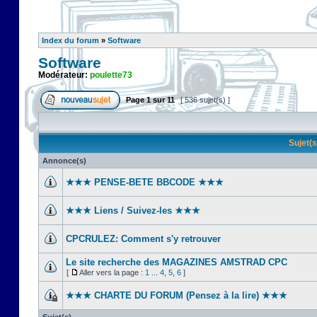
Index du forum
»
Software
Software
Modérateur:
poulette73
Page
1
sur
11
[ 536 sujet(s) ]
Sujet(
Annonce(s)
★★★ PENSE-BETE BBCODE ★★★
★★★ Liens / Suivez-les ★★★
CPCRULEZ: Comment s'y retrouver‎
Le site recherche des MAGAZINES AMSTRAD CPC
[
Aller vers la page :
1
...
4
,
5
,
6
]
★★★ CHARTE DU FORUM (Pensez à la lire) ★★★