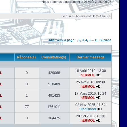
Nous sommes actuellement le 07 Août 2026, 09:27
Le fuseau horaire est UTC+1 heure
Aller vers la page
1
,
2
,
3
,
4
,
5
...
11
Suivant
r
Réponse(s)
Consultation(s)
Dernier message
18 Août 2019, 13:30
L
0
429068
hERMOL
25 Avr 2018, 09:39
L
0
518489
hERMOL
17 Mars 2016, 15:24
L
1
491423
hERMOL
08 Nov 2025, 11:54
L
77
1761011
Fredisland
20 Oct 2015, 13:30
L
0
364475
hERMOL