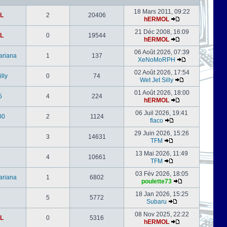
18 Mars 2011, 09:22
L
2
20406
hERMOL
21 Déc 2008, 16:09
L
0
19544
hERMOL
06 Août 2026, 07:39
ariana
1
137
XeNoMoRPH
02 Août 2026, 17:54
lly
0
74
Wet Jet Silly
01 Août 2026, 18:00
5
4
224
hERMOL
06 Juil 2026, 19:41
00
2
1124
flaco
29 Juin 2026, 15:26
3
14631
TFM
13 Mai 2026, 11:49
4
10661
TFM
03 Fév 2026, 18:05
ariana
1
6802
poulette73
18 Jan 2026, 15:25
5
5772
Subaru
08 Nov 2025, 22:22
L
0
5316
hERMOL