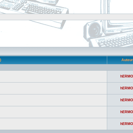
s)
Auteu
hERMO
hERMO
hERMO
hERMO
hERMO