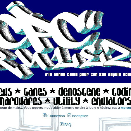
coup de main... Vous pouvez nous aider à mettre ce site à jour: n'hésitez pas à
me con
Connexion
Inscription
FAQ