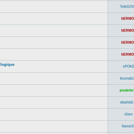
Tofe025
hERMO
hERMO
hERMO
hERMO
 logique
sPOK
kounabi
poulette
stephbb
iXien
Nemo5