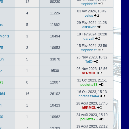
75
12
80230
stephbb75
03 Avr 2024, 10:49
4
11226
velus
29 Fév 2024, 11:28
us
5
11862
dlfrsilver
18 Fév 2024, 20:28
-Monts
3
10494
garvalf
15 Fév 2024, 23:59
75
3
10953
stephbb75
26 Nov 2023, 10:32
Bn
5
33070
TotO
05 Nov 2023, 18:56
nz
1
9530
hERMOL
31 Oct 2023, 21:51
73
6
12007
poulette73
16 Oct 2023, 15:13
464
16
26102
norecess464
28 Août 2023, 17:45
4
1
10423
hERMOL
24 Août 2023, 15:19
00
1
10962
poulette73
19 Août 2023, 22:12
c
7
12703