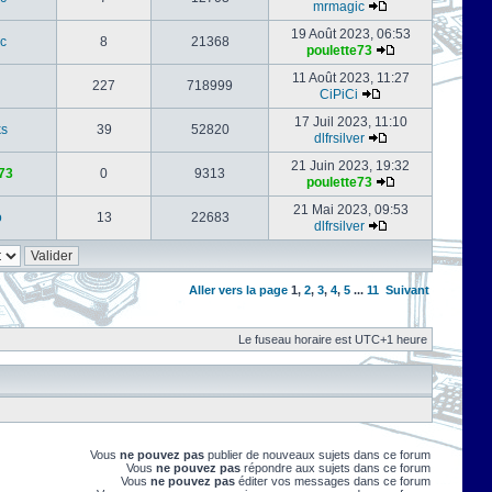
mrmagic
19 Août 2023, 06:53
c
8
21368
poulette73
11 Août 2023, 11:27
227
718999
CiPiCi
17 Juil 2023, 11:10
ks
39
52820
dlfrsilver
21 Juin 2023, 19:32
73
0
9313
poulette73
21 Mai 2023, 09:53
o
13
22683
dlfrsilver
Aller vers la page
1
,
2
,
3
,
4
,
5
...
11
Suivant
Le fuseau horaire est UTC+1 heure
Vous
ne pouvez pas
publier de nouveaux sujets dans ce forum
Vous
ne pouvez pas
répondre aux sujets dans ce forum
Vous
ne pouvez pas
éditer vos messages dans ce forum