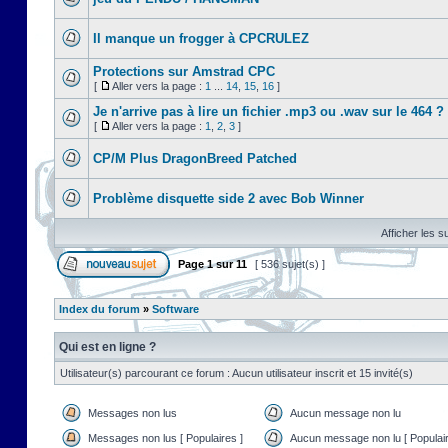
Il manque un frogger à CPCRULEZ
Protections sur Amstrad CPC
[
Aller vers la page :
1
...
14
,
15
,
16
]
Je n'arrive pas à lire un fichier .mp3 ou .wav sur le 464 ?
[
Aller vers la page :
1
,
2
,
3
]
CP/M Plus DragonBreed Patched
Problème disquette side 2 avec Bob Winner
Afficher les s
Page
1
sur
11
[ 536 sujet(s) ]
Index du forum
»
Software
Qui est en ligne ?
Utilisateur(s) parcourant ce forum : Aucun utilisateur inscrit et 15 invité(s)
Messages non lus
Aucun message non lu
Messages non lus [ Populaires ]
Aucun message non lu [ Populair