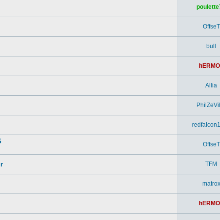
poulette
OffseT
bull
hERMO
Allia
PhilZeVi
redfalcon
S
OffseT
r
TFM
matro
hERMO