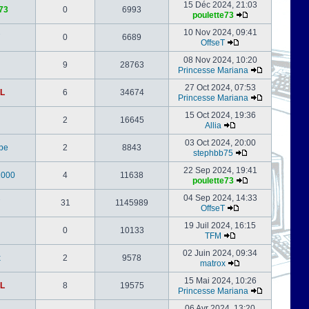
15 Déc 2024, 21:03
73
0
6993
poulette73
10 Nov 2024, 09:41
0
6689
OffseT
08 Nov 2024, 10:20
9
28763
Princesse Mariana
27 Oct 2024, 07:53
L
6
34674
Princesse Mariana
15 Oct 2024, 19:36
2
16645
Allia
03 Oct 2024, 20:00
be
2
8843
stephbb75
22 Sep 2024, 19:41
1000
4
11638
poulette73
04 Sep 2024, 14:33
31
1145989
OffseT
19 Juil 2024, 16:15
0
10133
TFM
02 Juin 2024, 09:34
x
2
9578
matrox
15 Mai 2024, 10:26
L
8
19575
Princesse Mariana
06 Avr 2024, 13:20