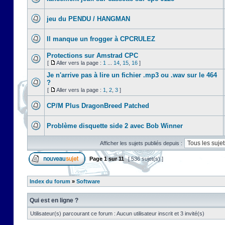
jeu du PENDU / HANGMAN
Il manque un frogger à CPCRULEZ
Protections sur Amstrad CPC
[
Aller vers la page :
1
...
14
,
15
,
16
]
Je n'arrive pas à lire un fichier .mp3 ou .wav sur le 464
?
[
Aller vers la page :
1
,
2
,
3
]
CP/M Plus DragonBreed Patched
Problème disquette side 2 avec Bob Winner
Afficher les sujets publiés depuis :
Page
1
sur
11
[ 536 sujet(s) ]
Index du forum
»
Software
Qui est en ligne ?
Utilisateur(s) parcourant ce forum : Aucun utilisateur inscrit et 3 invité(s)