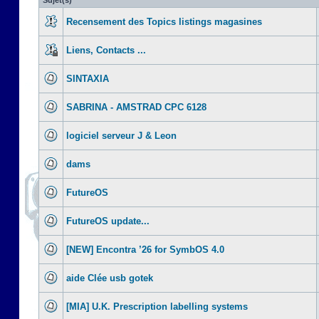
Sujet(s)
Recensement des Topics listings magasines
Liens, Contacts ...
SINTAXIA
SABRINA - AMSTRAD CPC 6128
logiciel serveur J & Leon
dams
FutureOS
FutureOS update...
[NEW] Encontra ’26 for SymbOS 4.0
aide Clée usb gotek
[MIA] U.K. Prescription labelling systems