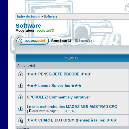
Index du forum
»
Software
Software
Modérateur:
poulette73
Page
1
sur
11
[ 536 sujet(s) ]
Sujet(s)
Annonce(s)
★★★ PENSE-BETE BBCODE ★★★
★★★ Liens / Suivez-les ★★★
CPCRULEZ: Comment s'y retrouver‎
Le site recherche des MAGAZINES AMSTRAD CPC
[
Aller vers la page :
1
...
4
,
5
,
6
]
★★★ CHARTE DU FORUM (Pensez à la lire) ★★★