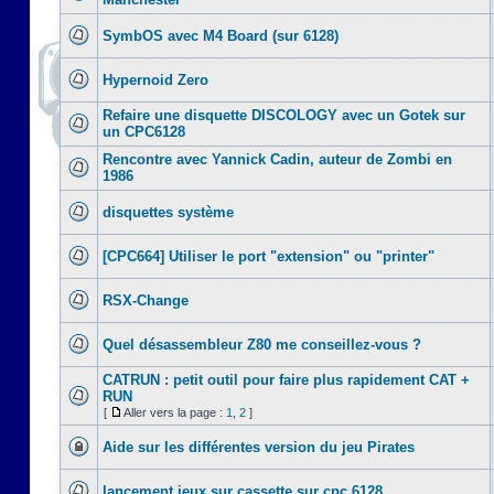
SymbOS avec M4 Board (sur 6128)
Hypernoid Zero
Refaire une disquette DISCOLOGY avec un Gotek sur
un CPC6128
Rencontre avec Yannick Cadin, auteur de Zombi en
1986
disquettes système
[CPC664] Utiliser le port "extension" ou "printer"
RSX-Change
Quel désassembleur Z80 me conseillez-vous ?
CATRUN : petit outil pour faire plus rapidement CAT +
RUN
[
Aller vers la page :
1
,
2
]
Aide sur les différentes version du jeu Pirates
lancement jeux sur cassette sur cpc 6128