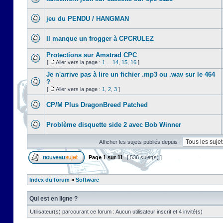
jeu du PENDU / HANGMAN
Il manque un frogger à CPCRULEZ
Protections sur Amstrad CPC
[
Aller vers la page :
1
...
14
,
15
,
16
]
Je n'arrive pas à lire un fichier .mp3 ou .wav sur le 464
?
[
Aller vers la page :
1
,
2
,
3
]
CP/M Plus DragonBreed Patched
Problème disquette side 2 avec Bob Winner
Afficher les sujets publiés depuis :
Page
1
sur
11
[ 536 sujet(s) ]
Index du forum
»
Software
Qui est en ligne ?
Utilisateur(s) parcourant ce forum : Aucun utilisateur inscrit et 4 invité(s)