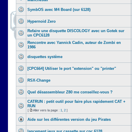
SymbOS avec M4 Board (sur 6128)
Hypernoid Zero
Refaire une disquette DISCOLOGY avec un Gotek sur
un CPC6128
Rencontre avec Yannick Cadin, auteur de Zombi en
1986
disquettes système
[CPC664] Utiliser le port "extension" ou "printer"
RSX-Change
Quel désassembleur Z80 me conseillez-vous ?
CATRUN : petit outil pour faire plus rapidement CAT +
RUN
[
Aller vers la page :
1
,
2
]
Aide sur les différentes version du jeu Pirates
lancement jeux sur cassette sur cpc 6128