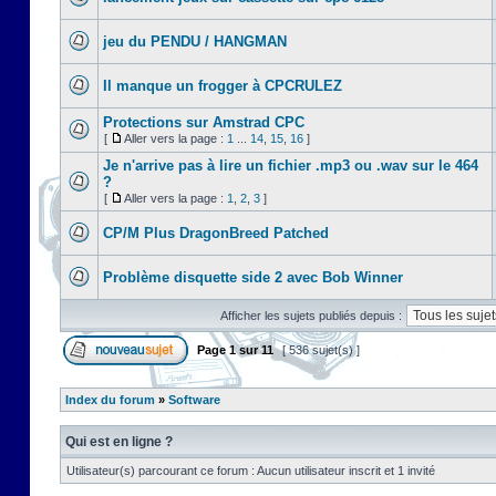
jeu du PENDU / HANGMAN
Il manque un frogger à CPCRULEZ
Protections sur Amstrad CPC
[
Aller vers la page :
1
...
14
,
15
,
16
]
Je n'arrive pas à lire un fichier .mp3 ou .wav sur le 464
?
[
Aller vers la page :
1
,
2
,
3
]
CP/M Plus DragonBreed Patched
Problème disquette side 2 avec Bob Winner
Afficher les sujets publiés depuis :
Page
1
sur
11
[ 536 sujet(s) ]
Index du forum
»
Software
Qui est en ligne ?
Utilisateur(s) parcourant ce forum : Aucun utilisateur inscrit et 1 invité