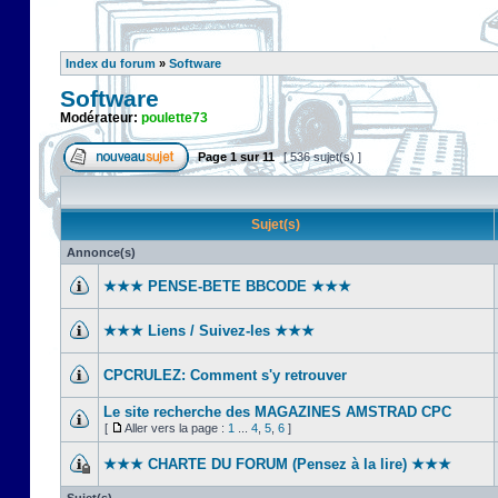
Index du forum
»
Software
Software
Modérateur:
poulette73
Page
1
sur
11
[ 536 sujet(s) ]
Sujet(s)
Annonce(s)
★★★ PENSE-BETE BBCODE ★★★
★★★ Liens / Suivez-les ★★★
CPCRULEZ: Comment s'y retrouver‎
Le site recherche des MAGAZINES AMSTRAD CPC
[
Aller vers la page :
1
...
4
,
5
,
6
]
★★★ CHARTE DU FORUM (Pensez à la lire) ★★★