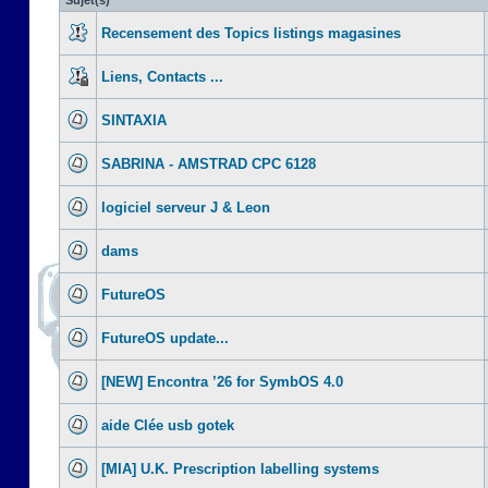
Sujet(s)
Recensement des Topics listings magasines
Liens, Contacts ...
SINTAXIA
SABRINA - AMSTRAD CPC 6128
logiciel serveur J & Leon
dams
FutureOS
FutureOS update...
[NEW] Encontra ’26 for SymbOS 4.0
aide Clée usb gotek
[MIA] U.K. Prescription labelling systems