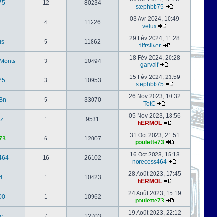
75
12
80234
stephbb75
03 Avr 2024, 10:49
4
11226
velus
29 Fév 2024, 11:28
us
5
11862
dlfrsilver
18 Fév 2024, 20:28
-Monts
3
10494
garvalf
15 Fév 2024, 23:59
75
3
10953
stephbb75
26 Nov 2023, 10:32
Bn
5
33070
TotO
05 Nov 2023, 18:56
nz
1
9531
hERMOL
31 Oct 2023, 21:51
73
6
12007
poulette73
16 Oct 2023, 15:13
464
16
26102
norecess464
28 Août 2023, 17:45
4
1
10423
hERMOL
24 Août 2023, 15:19
00
1
10962
poulette73
19 Août 2023, 22:12
c
7
12703