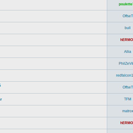
poulette
OffseT
bull
hERMO
Allia
PhilZeVi
redfalcon
S
OffseT
r
TFM
matro
hERMO