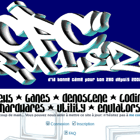
coup de main... Vous pouvez nous aider à mettre ce site à jour: n'hésitez pas à
me con
Connexion
Inscription
FAQ