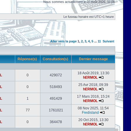
Nous sommes actuellement le 07 Août 2026, 11:08
Le fuseau horaire est UTC+1 heure
Aller vers la page
1
,
2
,
3
,
4
,
5
...
11
Suivant
r
Réponse(s)
Consultation(s)
Dernier message
18 Août 2019, 13:30
L
0
429072
hERMOL
25 Avr 2018, 09:39
L
0
518493
hERMOL
17 Mars 2016, 15:24
L
1
491429
hERMOL
08 Nov 2025, 11:54
L
77
1761021
Fredisland
20 Oct 2015, 13:30
L
0
364478
hERMOL