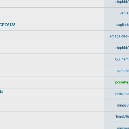
stephbb
velus
 CPC6128
sagitari
Arcade-des
stephbb
Guilhem
karlhei
poulette
UN
norecess
minos8
Tofe025
mrmagi