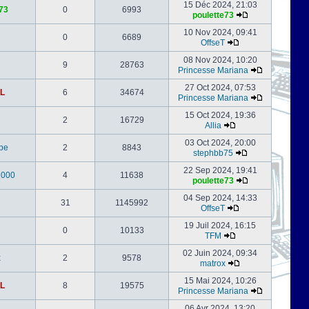
15 Déc 2024, 21:03
73
0
6993
poulette73
10 Nov 2024, 09:41
0
6689
OffseT
08 Nov 2024, 10:20
9
28763
Princesse Mariana
27 Oct 2024, 07:53
L
6
34674
Princesse Mariana
15 Oct 2024, 19:36
2
16729
Allia
03 Oct 2024, 20:00
be
2
8843
stephbb75
22 Sep 2024, 19:41
1000
4
11638
poulette73
04 Sep 2024, 14:33
31
1145992
OffseT
19 Juil 2024, 16:15
0
10133
TFM
02 Juin 2024, 09:34
x
2
9578
matrox
15 Mai 2024, 10:26
L
8
19575
Princesse Mariana
06 Avr 2024, 13:20