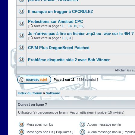
Il manque un frogger à CPCRULEZ
Protections sur Amstrad CPC
[
Aller vers la page :
1
...
14
,
15
,
16
]
Je n'arrive pas à lire un fichier .mp3 ou .wav sur le 464 ?
[
Aller vers la page :
1
,
2
,
3
]
CP/M Plus DragonBreed Patched
Problème disquette side 2 avec Bob Winner
Afficher les s
Page
1
sur
11
[ 536 sujet(s) ]
Index du forum
»
Software
Qui est en ligne ?
Utilisateur(s) parcourant ce forum : Aucun utilisateur inscrit et 15 invité(s)
Messages non lus
Aucun message non lu
Messages non lus [ Populaires ]
Aucun message non lu [ Populair