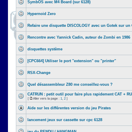
SymbOS avec M4 Board (sur 6128)
Hypernoid Zero
Refaire une disquette DISCOLOGY avec un Gotek sur un
Rencontre avec Yannick Cadin, auteur de Zombi en 1986
disquettes système
[CPC664] Utiliser le port "extension" ou "printer"
RSX-Change
Quel désassembleur Z80 me conseillez-vous ?
CATRUN : petit outil pour faire plus rapidement CAT + R
[
Aller vers la page :
1
,
2
]
Aide sur les différentes version du jeu Pirates
lancement jeux sur cassette sur cpc 6128
jeu du PENDU / HANGMAN