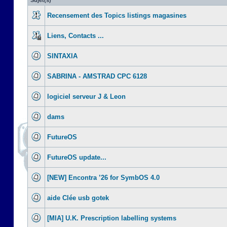
Sujet(s)
Recensement des Topics listings magasines
Liens, Contacts ...
SINTAXIA
SABRINA - AMSTRAD CPC 6128
logiciel serveur J & Leon
dams
FutureOS
FutureOS update...
[NEW] Encontra ’26 for SymbOS 4.0
aide Clée usb gotek
[MIA] U.K. Prescription labelling systems