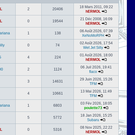
18 Mars 2011, 09:22
L
2
20406
hERMOL
21 Déc 2008, 16:09
L
0
19544
hERMOL
06 Août 2026, 07:39
ariana
1
138
XeNoMoRPH
02 Août 2026, 17:54
lly
0
74
Wet Jet Silly
01 Août 2026, 18:00
5
4
224
hERMOL
06 Juil 2026, 19:41
00
2
1124
flaco
29 Juin 2026, 15:26
3
14631
TFM
13 Mai 2026, 11:49
4
10661
TFM
03 Fév 2026, 18:05
ariana
1
6803
poulette73
18 Jan 2026, 15:25
5
5772
Subaru
08 Nov 2025, 22:22
L
0
5316
hERMOL