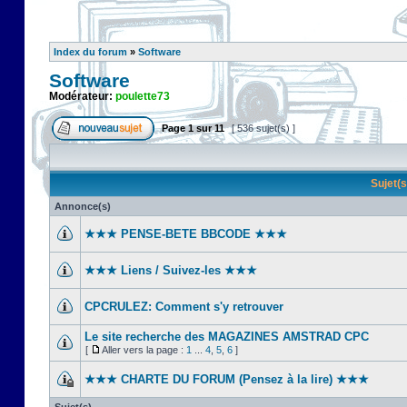
Index du forum
»
Software
Software
Modérateur:
poulette73
Page
1
sur
11
[ 536 sujet(s) ]
Sujet(
Annonce(s)
★★★ PENSE-BETE BBCODE ★★★
★★★ Liens / Suivez-les ★★★
CPCRULEZ: Comment s'y retrouver‎
Le site recherche des MAGAZINES AMSTRAD CPC
[
Aller vers la page :
1
...
4
,
5
,
6
]
★★★ CHARTE DU FORUM (Pensez à la lire) ★★★