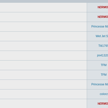
hERMO
hERMO
Princesse M
Wet Jet Si
Titi176
jm4132
TFM
TFM
Princesse M
colorz
hERMO