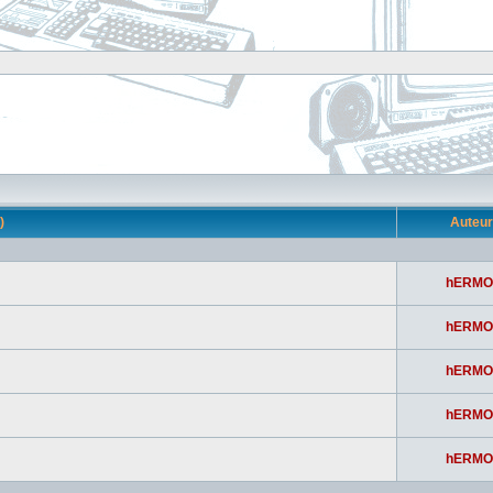
s)
Auteu
hERMO
hERMO
hERMO
hERMO
hERMO