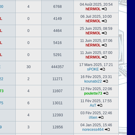
04 Août 2025, 20:54
00
4
6768
hERMOL
06 Juil 2025, 10:00
L
0
4149
hERMOL
25 Juin 2025, 08:59
L
0
4464
hERMOL
11 Juin 2025, 07:06
L
0
5416
hERMOL
11 Juin 2025, 07:00
L
0
5291
hERMOL
17 Mars 2025, 17:21
E
30
444357
sPOKE
16 Fév 2025, 23:31
22
2
11271
kounabi22
12 Fév 2025, 22:06
73
4
11607
poulette73
11 Fév 2025, 17:55
75
6
13011
AsT
03 Fév 2025, 22:46
4
12393
iXien
04 Jan 2025, 15:46
9
3
12856
norecess464