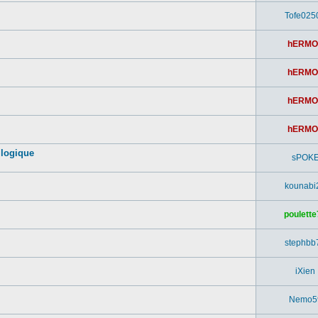
Tofe025
hERMO
hERMO
hERMO
hERMO
 logique
sPOK
kounabi
poulette
stephbb
iXien
Nemo5