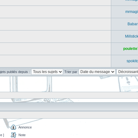
mrmagi
Babar
Millstic
poulette
spokit
ujets publiés depuis :
Trier par
Annonce
e ]
Note