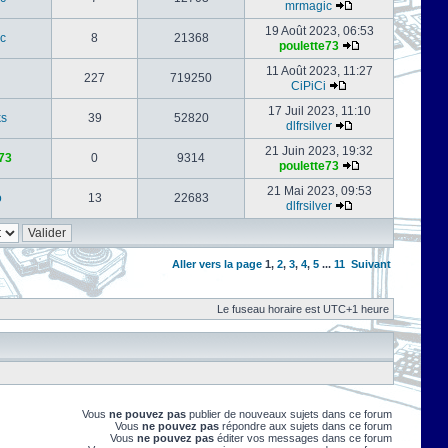
mrmagic
19 Août 2023, 06:53
c
8
21368
poulette73
11 Août 2023, 11:27
227
719250
CiPiCi
17 Juil 2023, 11:10
ks
39
52820
dlfrsilver
21 Juin 2023, 19:32
73
0
9314
poulette73
21 Mai 2023, 09:53
o
13
22683
dlfrsilver
Aller vers la page
1
,
2
,
3
,
4
,
5
...
11
Suivant
Le fuseau horaire est UTC+1 heure
Vous
ne pouvez pas
publier de nouveaux sujets dans ce forum
Vous
ne pouvez pas
répondre aux sujets dans ce forum
Vous
ne pouvez pas
éditer vos messages dans ce forum