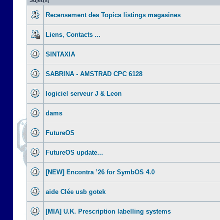
Sujet(s)
Recensement des Topics listings magasines
Liens, Contacts ...
SINTAXIA
SABRINA - AMSTRAD CPC 6128
logiciel serveur J & Leon
dams
FutureOS
FutureOS update...
[NEW] Encontra ’26 for SymbOS 4.0
aide Clée usb gotek
[MIA] U.K. Prescription labelling systems