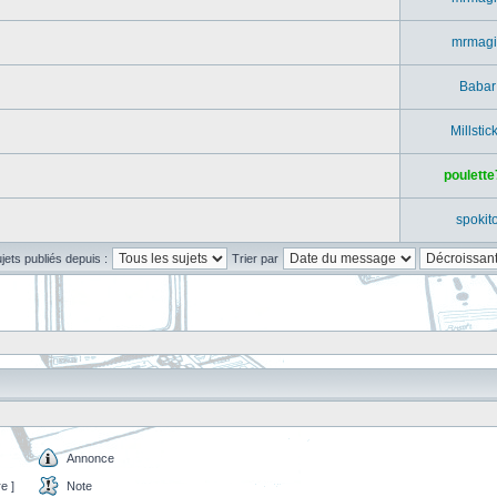
mrmagi
Babar
Millstic
poulette
spokit
ujets publiés depuis :
Trier par
Annonce
e ]
Note