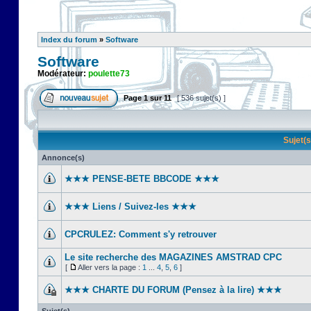
Index du forum
»
Software
Software
Modérateur:
poulette73
Page
1
sur
11
[ 536 sujet(s) ]
Sujet(
Annonce(s)
★★★ PENSE-BETE BBCODE ★★★
★★★ Liens / Suivez-les ★★★
CPCRULEZ: Comment s'y retrouver‎
Le site recherche des MAGAZINES AMSTRAD CPC
[
Aller vers la page :
1
...
4
,
5
,
6
]
★★★ CHARTE DU FORUM (Pensez à la lire) ★★★