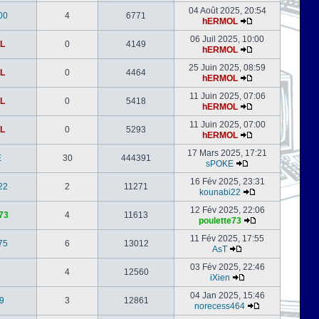
04 Août 2025, 20:54
00
4
6771
hERMOL
06 Juil 2025, 10:00
L
0
4149
hERMOL
25 Juin 2025, 08:59
L
0
4464
hERMOL
11 Juin 2025, 07:06
L
0
5418
hERMOL
11 Juin 2025, 07:00
L
0
5293
hERMOL
17 Mars 2025, 17:21
E
30
444391
sPOKE
16 Fév 2025, 23:31
22
2
11271
kounabi22
12 Fév 2025, 22:06
73
4
11613
poulette73
11 Fév 2025, 17:55
75
6
13012
AsT
03 Fév 2025, 22:46
4
12560
iXien
04 Jan 2025, 15:46
9
3
12861
norecess464