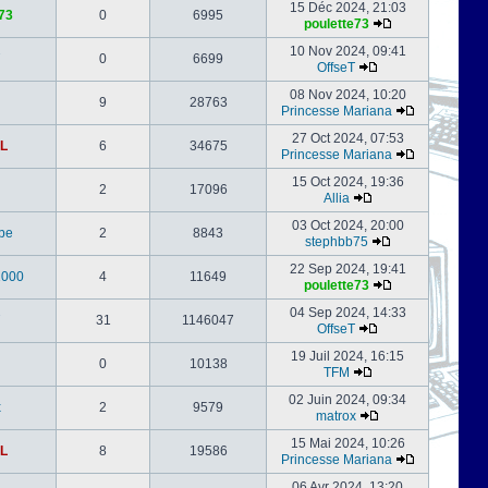
15 Déc 2024, 21:03
73
0
6995
poulette73
10 Nov 2024, 09:41
0
6699
OffseT
08 Nov 2024, 10:20
9
28763
Princesse Mariana
27 Oct 2024, 07:53
L
6
34675
Princesse Mariana
15 Oct 2024, 19:36
2
17096
Allia
03 Oct 2024, 20:00
be
2
8843
stephbb75
22 Sep 2024, 19:41
1000
4
11649
poulette73
04 Sep 2024, 14:33
31
1146047
OffseT
19 Juil 2024, 16:15
0
10138
TFM
02 Juin 2024, 09:34
x
2
9579
matrox
15 Mai 2024, 10:26
L
8
19586
Princesse Mariana
06 Avr 2024, 13:20