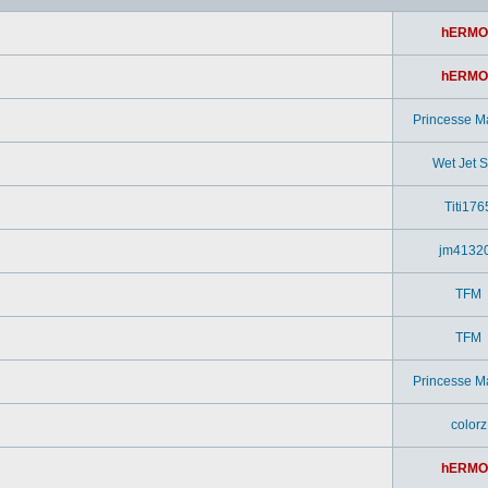
hERMO
hERMO
Princesse M
Wet Jet Si
Titi176
jm4132
TFM
TFM
Princesse M
colorz
hERMO