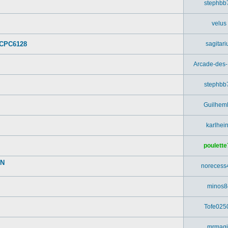
stephbb
velus
 CPC6128
sagitari
Arcade-des
stephbb
Guilhem
karlhei
poulette
UN
norecess
minos8
Tofe025
mrmagi