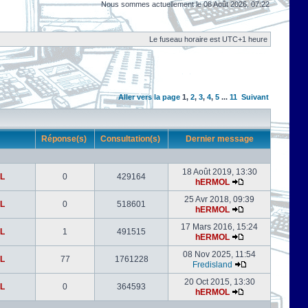
Nous sommes actuellement le 08 Août 2026, 07:22
Le fuseau horaire est UTC+1 heure
Aller vers la page
1
,
2
,
3
,
4
,
5
...
11
Suivant
r
Réponse(s)
Consultation(s)
Dernier message
18 Août 2019, 13:30
L
0
429164
hERMOL
25 Avr 2018, 09:39
L
0
518601
hERMOL
17 Mars 2016, 15:24
L
1
491515
hERMOL
08 Nov 2025, 11:54
L
77
1761228
Fredisland
20 Oct 2015, 13:30
L
0
364593
hERMOL