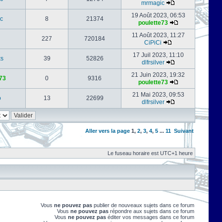
mrmagic
19 Août 2023, 06:53
c
8
21374
poulette73
11 Août 2023, 11:27
227
720184
CiPiCi
17 Juil 2023, 11:10
ks
39
52826
dlfrsilver
21 Juin 2023, 19:32
73
0
9316
poulette73
21 Mai 2023, 09:53
o
13
22699
dlfrsilver
Aller vers la page
1
,
2
,
3
,
4
,
5
...
11
Suivant
Le fuseau horaire est UTC+1 heure
Vous
ne pouvez pas
publier de nouveaux sujets dans ce forum
Vous
ne pouvez pas
répondre aux sujets dans ce forum
Vous
ne pouvez pas
éditer vos messages dans ce forum