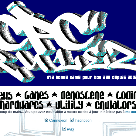
coup de main... Vous pouvez nous aider à mettre ce site à jour: n'hésitez pas à
me con
Connexion
Inscription
FAQ