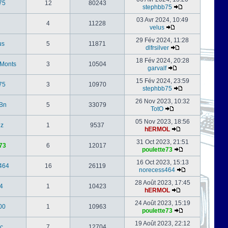
75
12
80243
stephbb75
03 Avr 2024, 10:49
4
11228
velus
29 Fév 2024, 11:28
us
5
11871
dlfrsilver
18 Fév 2024, 20:28
-Monts
3
10504
garvalf
15 Fév 2024, 23:59
75
3
10970
stephbb75
26 Nov 2023, 10:32
Bn
5
33079
TotO
05 Nov 2023, 18:56
nz
1
9537
hERMOL
31 Oct 2023, 21:51
73
6
12017
poulette73
16 Oct 2023, 15:13
464
16
26119
norecess464
28 Août 2023, 17:45
4
1
10423
hERMOL
24 Août 2023, 15:19
00
1
10963
poulette73
19 Août 2023, 22:12
c
7
12704