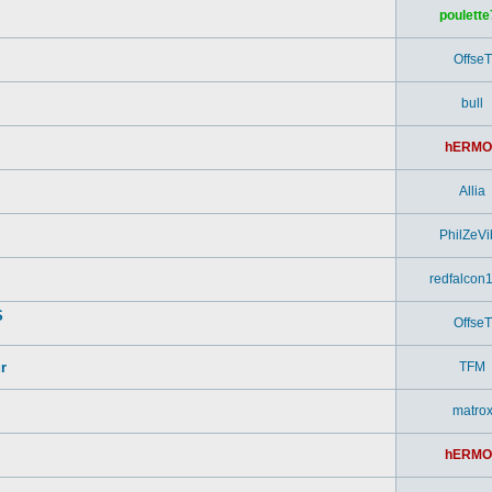
poulette
OffseT
bull
hERMO
Allia
PhilZeVi
redfalcon
S
OffseT
r
TFM
matro
hERMO