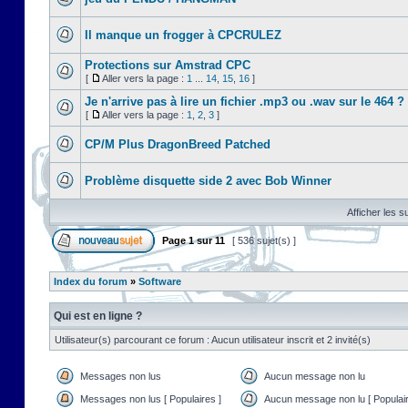
Il manque un frogger à CPCRULEZ
Protections sur Amstrad CPC
[
Aller vers la page :
1
...
14
,
15
,
16
]
Je n'arrive pas à lire un fichier .mp3 ou .wav sur le 464 ?
[
Aller vers la page :
1
,
2
,
3
]
CP/M Plus DragonBreed Patched
Problème disquette side 2 avec Bob Winner
Afficher les s
Page
1
sur
11
[ 536 sujet(s) ]
Index du forum
»
Software
Qui est en ligne ?
Utilisateur(s) parcourant ce forum : Aucun utilisateur inscrit et 2 invité(s)
Messages non lus
Aucun message non lu
Messages non lus [ Populaires ]
Aucun message non lu [ Populair