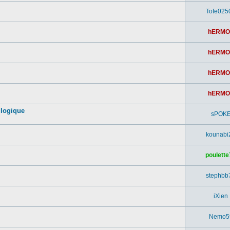
Tofe025
hERMO
hERMO
hERMO
hERMO
 logique
sPOK
kounabi
poulette
stephbb
iXien
Nemo5