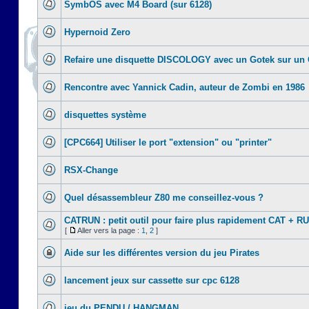
SymbOS avec M4 Board (sur 6128)
Hypernoid Zero
Refaire une disquette DISCOLOGY avec un Gotek sur un
Rencontre avec Yannick Cadin, auteur de Zombi en 1986
disquettes système
[CPC664] Utiliser le port "extension" ou "printer"
RSX-Change
Quel désassembleur Z80 me conseillez-vous ?
CATRUN : petit outil pour faire plus rapidement CAT + R
[
Aller vers la page :
1
,
2
]
Aide sur les différentes version du jeu Pirates
lancement jeux sur cassette sur cpc 6128
jeu du PENDU / HANGMAN