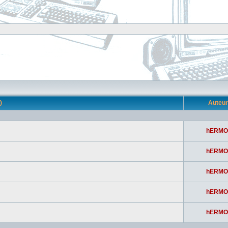
s)
Auteu
hERMO
hERMO
hERMO
hERMO
hERMO