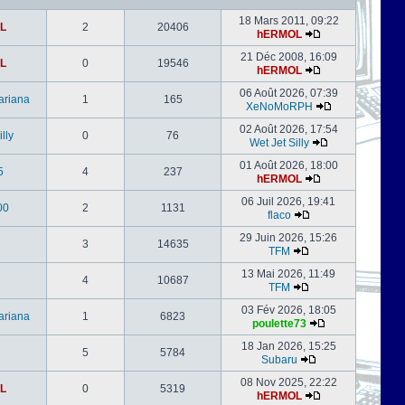
18 Mars 2011, 09:22
L
2
20406
hERMOL
21 Déc 2008, 16:09
L
0
19546
hERMOL
06 Août 2026, 07:39
ariana
1
165
XeNoMoRPH
02 Août 2026, 17:54
lly
0
76
Wet Jet Silly
01 Août 2026, 18:00
5
4
237
hERMOL
06 Juil 2026, 19:41
00
2
1131
flaco
29 Juin 2026, 15:26
3
14635
TFM
13 Mai 2026, 11:49
4
10687
TFM
03 Fév 2026, 18:05
ariana
1
6823
poulette73
18 Jan 2026, 15:25
5
5784
Subaru
08 Nov 2025, 22:22
L
0
5319
hERMOL