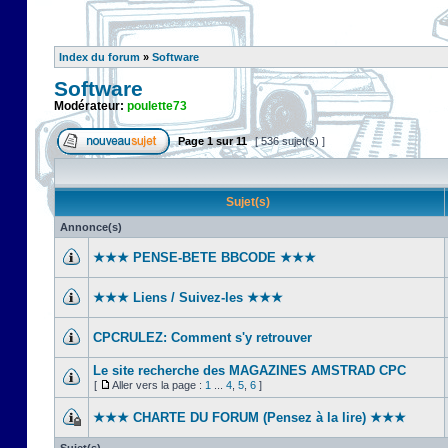
Index du forum
»
Software
Software
Modérateur:
poulette73
Page
1
sur
11
[ 536 sujet(s) ]
Sujet(s)
Annonce(s)
★★★ PENSE-BETE BBCODE ★★★
★★★ Liens / Suivez-les ★★★
CPCRULEZ: Comment s'y retrouver‎
Le site recherche des MAGAZINES AMSTRAD CPC
[
Aller vers la page :
1
...
4
,
5
,
6
]
★★★ CHARTE DU FORUM (Pensez à la lire) ★★★