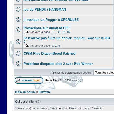
jeu du PENDU / HANGMAN
Il manque un frogger à CPCRULEZ
Protections sur Amstrad CPC
[
Aller vers la page :
1
...
14
,
15
,
16
]
Je n'arrive pas à lire un fichier .mp3 ou .wav sur le 464
?
[
Aller vers la page :
1
,
2
,
3
]
CP/M Plus DragonBreed Patched
Problème disquette side 2 avec Bob Winner
Afficher les sujets publiés depuis :
Page
1
sur
11
[ 536 sujet(s) ]
Index du forum
»
Software
Qui est en ligne ?
Utilisateur(s) parcourant ce forum : Aucun utilisateur inscrit et 7 invité(s)