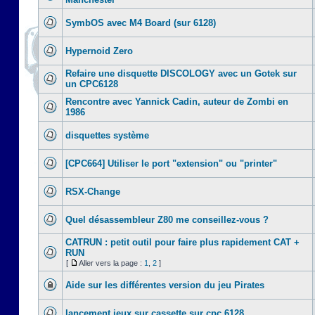
SymbOS avec M4 Board (sur 6128)
Hypernoid Zero
Refaire une disquette DISCOLOGY avec un Gotek sur
un CPC6128
Rencontre avec Yannick Cadin, auteur de Zombi en
1986
disquettes système
[CPC664] Utiliser le port "extension" ou "printer"
RSX-Change
Quel désassembleur Z80 me conseillez-vous ?
CATRUN : petit outil pour faire plus rapidement CAT +
RUN
[
Aller vers la page :
1
,
2
]
Aide sur les différentes version du jeu Pirates
lancement jeux sur cassette sur cpc 6128