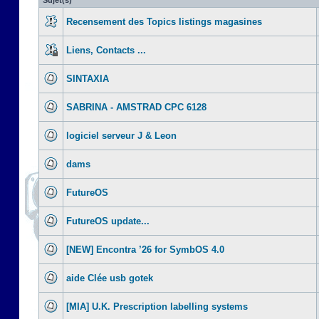
Sujet(s)
Recensement des Topics listings magasines
Liens, Contacts ...
SINTAXIA
SABRINA - AMSTRAD CPC 6128
logiciel serveur J & Leon
dams
FutureOS
FutureOS update...
[NEW] Encontra ’26 for SymbOS 4.0
aide Clée usb gotek
[MIA] U.K. Prescription labelling systems