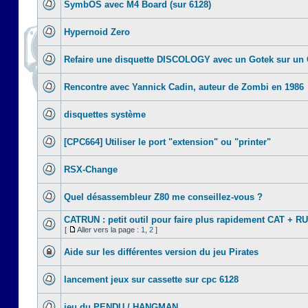
SymbOS avec M4 Board (sur 6128)
Hypernoid Zero
Refaire une disquette DISCOLOGY avec un Gotek sur un
Rencontre avec Yannick Cadin, auteur de Zombi en 1986
disquettes système
[CPC664] Utiliser le port "extension" ou "printer"
RSX-Change
Quel désassembleur Z80 me conseillez-vous ?
CATRUN : petit outil pour faire plus rapidement CAT + R
[
Aller vers la page :
1
,
2
]
Aide sur les différentes version du jeu Pirates
lancement jeux sur cassette sur cpc 6128
jeu du PENDU / HANGMAN