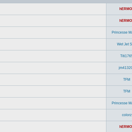
hERMO
hERMO
Princesse M
Wet Jet Si
Titi176
jm4132
TFM
TFM
Princesse M
colorz
hERMO