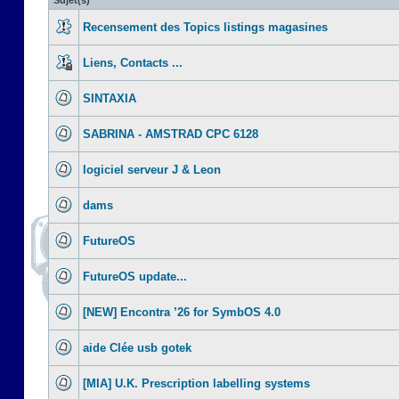
Sujet(s)
Recensement des Topics listings magasines
Liens, Contacts ...
SINTAXIA
SABRINA - AMSTRAD CPC 6128
logiciel serveur J & Leon
dams
FutureOS
FutureOS update...
[NEW] Encontra ’26 for SymbOS 4.0
aide Clée usb gotek
[MIA] U.K. Prescription labelling systems