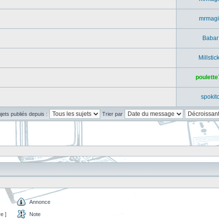
mrmagi
Babar
Millstic
poulette
spokit
ujets publiés depuis :
Trier par
Annonce
e ]
Note