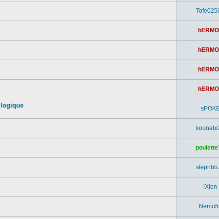
Tofe025
hERMO
hERMO
hERMO
hERMO
 logique
sPOK
kounabi
poulette
stephbb
iXien
Nemo5