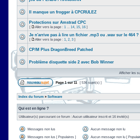
Il manque un frogger à CPCRULEZ
Protections sur Amstrad CPC
[
Aller vers la page :
1
...
14
,
15
,
16
]
Je n'arrive pas à lire un fichier .mp3 ou .wav sur le 464 ?
[
Aller vers la page :
1
,
2
,
3
]
CP/M Plus DragonBreed Patched
Problème disquette side 2 avec Bob Winner
Afficher les s
Page
1
sur
11
[ 536 sujet(s) ]
Index du forum
»
Software
Qui est en ligne ?
Utilisateur(s) parcourant ce forum : Aucun utilisateur inscrit et 16 invité(s)
Messages non lus
Aucun message non lu
Messages non lus [ Populaires ]
Aucun message non lu [ Populair