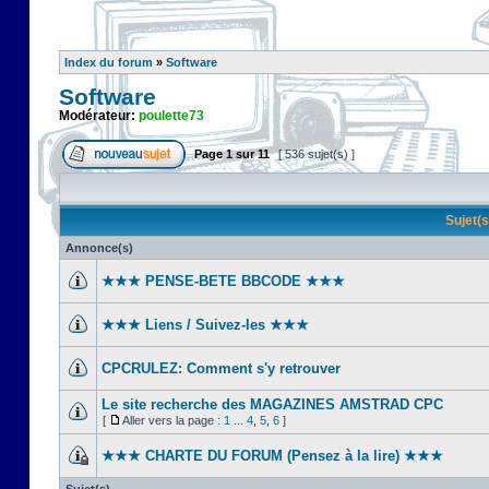
Index du forum
»
Software
Software
Modérateur:
poulette73
Page
1
sur
11
[ 536 sujet(s) ]
Sujet(
Annonce(s)
★★★ PENSE-BETE BBCODE ★★★
★★★ Liens / Suivez-les ★★★
CPCRULEZ: Comment s'y retrouver‎
Le site recherche des MAGAZINES AMSTRAD CPC
[
Aller vers la page :
1
...
4
,
5
,
6
]
★★★ CHARTE DU FORUM (Pensez à la lire) ★★★