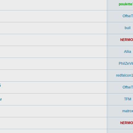
poulette
OffseT
bull
hERMO
Allia
PhilZeVi
redfalcon
S
OffseT
r
TFM
matro
hERMO