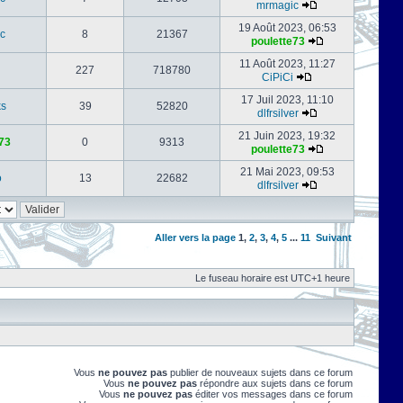
mrmagic
19 Août 2023, 06:53
c
8
21367
poulette73
11 Août 2023, 11:27
227
718780
CiPiCi
17 Juil 2023, 11:10
ks
39
52820
dlfrsilver
21 Juin 2023, 19:32
73
0
9313
poulette73
21 Mai 2023, 09:53
o
13
22682
dlfrsilver
Aller vers la page
1
,
2
,
3
,
4
,
5
...
11
Suivant
Le fuseau horaire est UTC+1 heure
Vous
ne pouvez pas
publier de nouveaux sujets dans ce forum
Vous
ne pouvez pas
répondre aux sujets dans ce forum
Vous
ne pouvez pas
éditer vos messages dans ce forum