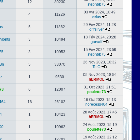
75
12
80230
stephbb75
03 Avr 2024, 10:49
4
11226
velus
29 Fév 2024, 11:28
us
5
11862
dlfrsilver
18 Fév 2024, 20:28
-Monts
3
10494
garvalf
15 Fév 2024, 23:59
75
3
10953
stephbb75
26 Nov 2023, 10:32
Bn
5
33070
TotO
05 Nov 2023, 18:56
nz
1
9530
hERMOL
31 Oct 2023, 21:51
73
6
12007
poulette73
16 Oct 2023, 15:13
464
16
26102
norecess464
28 Août 2023, 17:45
4
1
10423
hERMOL
24 Août 2023, 15:19
00
1
10962
poulette73
19 Août 2023, 22:12
c
7
12703