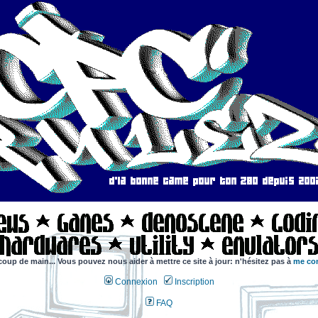
coup de main... Vous pouvez nous aider à mettre ce site à jour: n'hésitez pas à
me con
Connexion
Inscription
FAQ