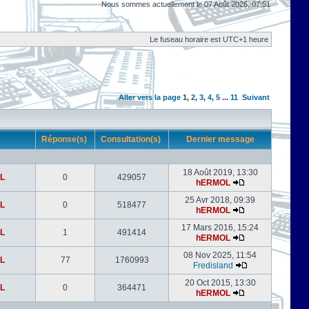
Nous sommes actuellement le 07 Août 2026, 07:51
Le fuseau horaire est UTC+1 heure
Aller vers la page
1
,
2
,
3
,
4
,
5
...
11
Suivant
r
Réponse(s)
Consultation(s)
Dernier message
18 Août 2019, 13:30
L
0
429057
hERMOL
25 Avr 2018, 09:39
L
0
518477
hERMOL
17 Mars 2016, 15:24
L
1
491414
hERMOL
08 Nov 2025, 11:54
L
77
1760993
Fredisland
20 Oct 2015, 13:30
L
0
364471
hERMOL