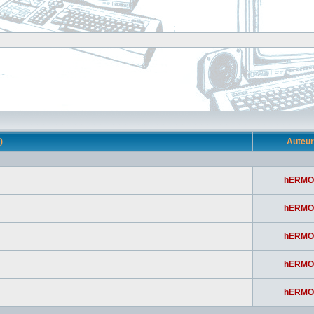
s)
Auteu
hERMO
hERMO
hERMO
hERMO
hERMO