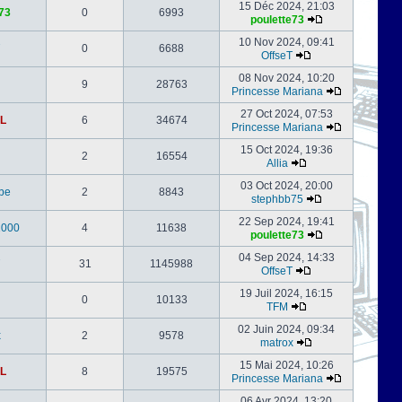
15 Déc 2024, 21:03
73
0
6993
poulette73
10 Nov 2024, 09:41
0
6688
OffseT
08 Nov 2024, 10:20
9
28763
Princesse Mariana
27 Oct 2024, 07:53
L
6
34674
Princesse Mariana
15 Oct 2024, 19:36
2
16554
Allia
03 Oct 2024, 20:00
be
2
8843
stephbb75
22 Sep 2024, 19:41
1000
4
11638
poulette73
04 Sep 2024, 14:33
31
1145988
OffseT
19 Juil 2024, 16:15
0
10133
TFM
02 Juin 2024, 09:34
x
2
9578
matrox
15 Mai 2024, 10:26
L
8
19575
Princesse Mariana
06 Avr 2024, 13:20