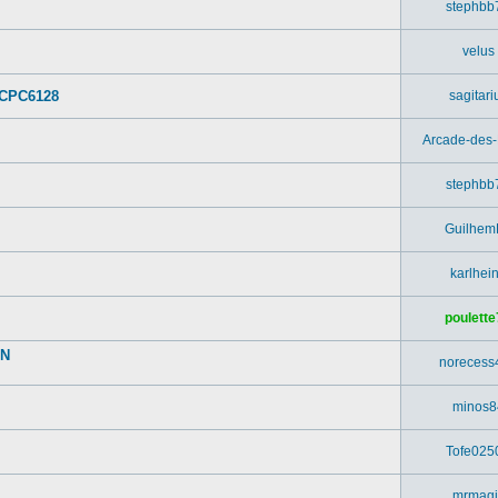
stephbb
velus
 CPC6128
sagitari
Arcade-des
stephbb
Guilhem
karlhei
poulette
UN
norecess
minos8
Tofe025
mrmagi