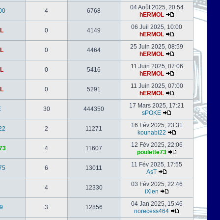
04 Août 2025, 20:54
00
4
6768
hERMOL
06 Juil 2025, 10:00
L
0
4149
hERMOL
25 Juin 2025, 08:59
L
0
4464
hERMOL
11 Juin 2025, 07:06
L
0
5416
hERMOL
11 Juin 2025, 07:00
L
0
5291
hERMOL
17 Mars 2025, 17:21
E
30
444350
sPOKE
16 Fév 2025, 23:31
22
2
11271
kounabi22
12 Fév 2025, 22:06
73
4
11607
poulette73
11 Fév 2025, 17:55
75
6
13011
AsT
03 Fév 2025, 22:46
4
12330
iXien
04 Jan 2025, 15:46
9
3
12856
norecess464