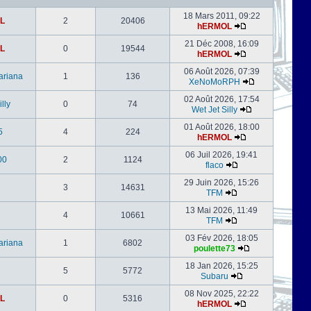
18 Mars 2011, 09:22
L
2
20406
hERMOL
21 Déc 2008, 16:09
L
0
19544
hERMOL
06 Août 2026, 07:39
ariana
1
136
XeNoMoRPH
02 Août 2026, 17:54
lly
0
74
Wet Jet Silly
01 Août 2026, 18:00
5
4
224
hERMOL
06 Juil 2026, 19:41
00
2
1124
flaco
29 Juin 2026, 15:26
3
14631
TFM
13 Mai 2026, 11:49
4
10661
TFM
03 Fév 2026, 18:05
ariana
1
6802
poulette73
18 Jan 2026, 15:25
5
5772
Subaru
08 Nov 2025, 22:22
L
0
5316
hERMOL