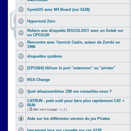
SymbOS avec M4 Board (sur 6128)
Hypernoid Zero
Refaire une disquette DISCOLOGY avec un Gotek sur
un CPC6128
Rencontre avec Yannick Cadin, auteur de Zombi en
1986
disquettes système
[CPC664] Utiliser le port "extension" ou "printer"
RSX-Change
Quel désassembleur Z80 me conseillez-vous ?
CATRUN : petit outil pour faire plus rapidement CAT +
RUN
[
Aller vers la page :
1
,
2
]
Aide sur les différentes version du jeu Pirates
lancement jeux sur cassette sur cpc 6128