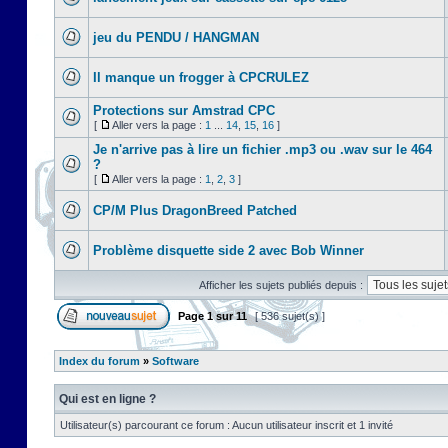
jeu du PENDU / HANGMAN
Il manque un frogger à CPCRULEZ
Protections sur Amstrad CPC
[
Aller vers la page :
1
...
14
,
15
,
16
]
Je n'arrive pas à lire un fichier .mp3 ou .wav sur le 464
?
[
Aller vers la page :
1
,
2
,
3
]
CP/M Plus DragonBreed Patched
Problème disquette side 2 avec Bob Winner
Afficher les sujets publiés depuis :
Page
1
sur
11
[ 536 sujet(s) ]
Index du forum
»
Software
Qui est en ligne ?
Utilisateur(s) parcourant ce forum : Aucun utilisateur inscrit et 1 invité