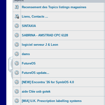
Sujet(s)
Recensement des Topics listings magasines
Liens, Contacts ...
SINTAXIA
SABRINA - AMSTRAD CPC 6128
logiciel serveur J & Leon
dams
FutureOS
FutureOS update...
[NEW] Encontra ’26 for SymbOS 4.0
aide Clée usb gotek
[MIA] U.K. Prescription labelling systems