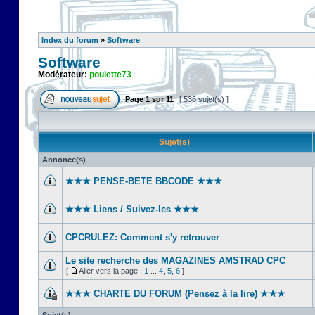
Index du forum
»
Software
Software
Modérateur:
poulette73
Page
1
sur
11
[ 536 sujet(s) ]
Sujet(s)
Annonce(s)
★★★ PENSE-BETE BBCODE ★★★
★★★ Liens / Suivez-les ★★★
CPCRULEZ: Comment s'y retrouver‎
Le site recherche des MAGAZINES AMSTRAD CPC
[
Aller vers la page :
1
...
4
,
5
,
6
]
★★★ CHARTE DU FORUM (Pensez à la lire) ★★★