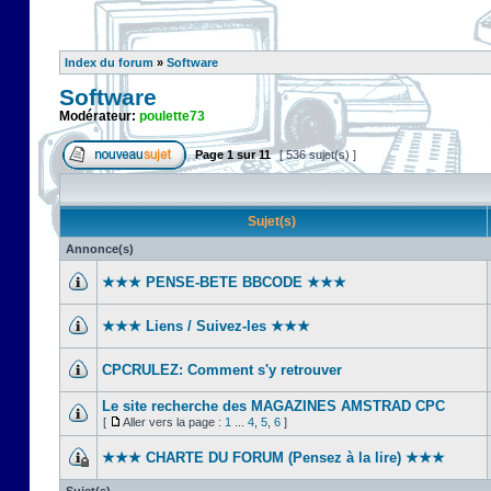
Index du forum
»
Software
Software
Modérateur:
poulette73
Page
1
sur
11
[ 536 sujet(s) ]
Sujet(s)
Annonce(s)
★★★ PENSE-BETE BBCODE ★★★
★★★ Liens / Suivez-les ★★★
CPCRULEZ: Comment s'y retrouver‎
Le site recherche des MAGAZINES AMSTRAD CPC
[
Aller vers la page :
1
...
4
,
5
,
6
]
★★★ CHARTE DU FORUM (Pensez à la lire) ★★★