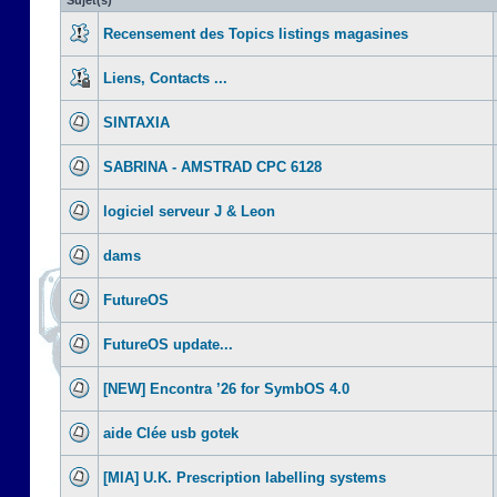
Sujet(s)
Recensement des Topics listings magasines
Liens, Contacts ...
SINTAXIA
SABRINA - AMSTRAD CPC 6128
logiciel serveur J & Leon
dams
FutureOS
FutureOS update...
[NEW] Encontra ’26 for SymbOS 4.0
aide Clée usb gotek
[MIA] U.K. Prescription labelling systems