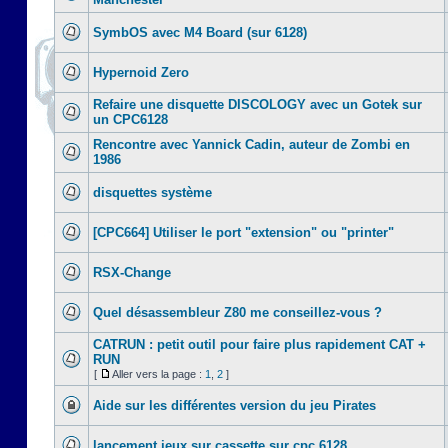
SymbOS avec M4 Board (sur 6128)
Hypernoid Zero
Refaire une disquette DISCOLOGY avec un Gotek sur
un CPC6128
Rencontre avec Yannick Cadin, auteur de Zombi en
1986
disquettes système
[CPC664] Utiliser le port "extension" ou "printer"
RSX-Change
Quel désassembleur Z80 me conseillez-vous ?
CATRUN : petit outil pour faire plus rapidement CAT +
RUN
[
Aller vers la page :
1
,
2
]
Aide sur les différentes version du jeu Pirates
lancement jeux sur cassette sur cpc 6128