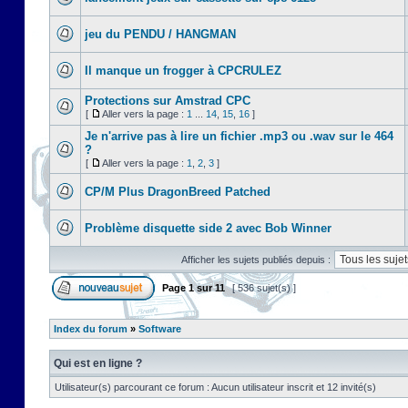
jeu du PENDU / HANGMAN
Il manque un frogger à CPCRULEZ
Protections sur Amstrad CPC
[
Aller vers la page :
1
...
14
,
15
,
16
]
Je n'arrive pas à lire un fichier .mp3 ou .wav sur le 464
?
[
Aller vers la page :
1
,
2
,
3
]
CP/M Plus DragonBreed Patched
Problème disquette side 2 avec Bob Winner
Afficher les sujets publiés depuis :
Page
1
sur
11
[ 536 sujet(s) ]
Index du forum
»
Software
Qui est en ligne ?
Utilisateur(s) parcourant ce forum : Aucun utilisateur inscrit et 12 invité(s)