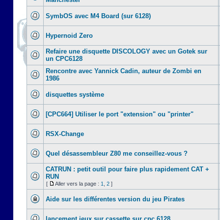
SymbOS avec M4 Board (sur 6128)
Hypernoid Zero
Refaire une disquette DISCOLOGY avec un Gotek sur
un CPC6128
Rencontre avec Yannick Cadin, auteur de Zombi en
1986
disquettes système
[CPC664] Utiliser le port "extension" ou "printer"
RSX-Change
Quel désassembleur Z80 me conseillez-vous ?
CATRUN : petit outil pour faire plus rapidement CAT +
RUN
[
Aller vers la page :
1
,
2
]
Aide sur les différentes version du jeu Pirates
lancement jeux sur cassette sur cpc 6128