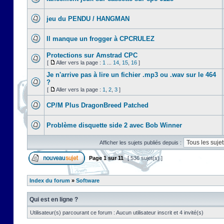
jeu du PENDU / HANGMAN
Il manque un frogger à CPCRULEZ
Protections sur Amstrad CPC
[
Aller vers la page :
1
...
14
,
15
,
16
]
Je n'arrive pas à lire un fichier .mp3 ou .wav sur le 464
?
[
Aller vers la page :
1
,
2
,
3
]
CP/M Plus DragonBreed Patched
Problème disquette side 2 avec Bob Winner
Afficher les sujets publiés depuis :
Page
1
sur
11
[ 536 sujet(s) ]
Index du forum
»
Software
Qui est en ligne ?
Utilisateur(s) parcourant ce forum : Aucun utilisateur inscrit et 4 invité(s)