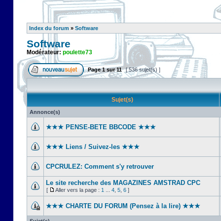
Index du forum
»
Software
Software
Modérateur:
poulette73
Page
1
sur
11
[ 536 sujet(s) ]
Sujet(s)
Annonce(s)
★★★ PENSE-BETE BBCODE ★★★
★★★ Liens / Suivez-les ★★★
CPCRULEZ: Comment s'y retrouver‎
Le site recherche des MAGAZINES AMSTRAD CPC
[
Aller vers la page :
1
...
4
,
5
,
6
]
★★★ CHARTE DU FORUM (Pensez à la lire) ★★★