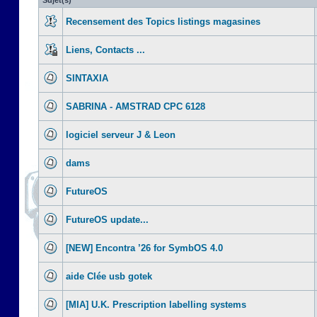
Sujet(s)
Recensement des Topics listings magasines
Liens, Contacts ...
SINTAXIA
SABRINA - AMSTRAD CPC 6128
logiciel serveur J & Leon
dams
FutureOS
FutureOS update...
[NEW] Encontra ’26 for SymbOS 4.0
aide Clée usb gotek
[MIA] U.K. Prescription labelling systems