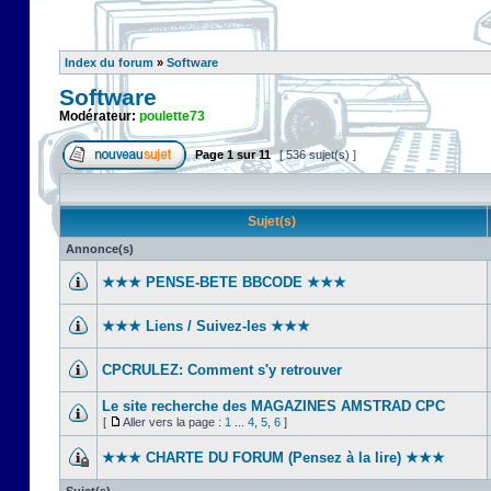
Index du forum
»
Software
Software
Modérateur:
poulette73
Page
1
sur
11
[ 536 sujet(s) ]
Sujet(s)
Annonce(s)
★★★ PENSE-BETE BBCODE ★★★
★★★ Liens / Suivez-les ★★★
CPCRULEZ: Comment s'y retrouver‎
Le site recherche des MAGAZINES AMSTRAD CPC
[
Aller vers la page :
1
...
4
,
5
,
6
]
★★★ CHARTE DU FORUM (Pensez à la lire) ★★★