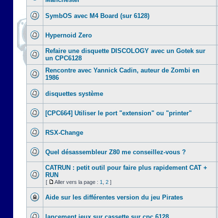
SymbOS avec M4 Board (sur 6128)
Hypernoid Zero
Refaire une disquette DISCOLOGY avec un Gotek sur
un CPC6128
Rencontre avec Yannick Cadin, auteur de Zombi en
1986
disquettes système
[CPC664] Utiliser le port "extension" ou "printer"
RSX-Change
Quel désassembleur Z80 me conseillez-vous ?
CATRUN : petit outil pour faire plus rapidement CAT +
RUN
[
Aller vers la page :
1
,
2
]
Aide sur les différentes version du jeu Pirates
lancement jeux sur cassette sur cpc 6128