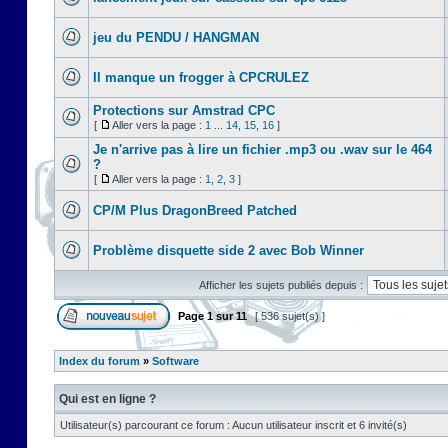
jeu du PENDU / HANGMAN
Il manque un frogger à CPCRULEZ
Protections sur Amstrad CPC
[
Aller vers la page :
1
...
14
,
15
,
16
]
Je n'arrive pas à lire un fichier .mp3 ou .wav sur le 464
?
[
Aller vers la page :
1
,
2
,
3
]
CP/M Plus DragonBreed Patched
Problème disquette side 2 avec Bob Winner
Afficher les sujets publiés depuis :
Page
1
sur
11
[ 536 sujet(s) ]
Index du forum
»
Software
Qui est en ligne ?
Utilisateur(s) parcourant ce forum : Aucun utilisateur inscrit et 6 invité(s)