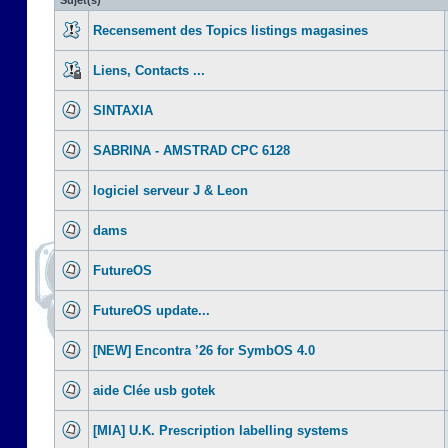
Sujet(s)
Recensement des Topics listings magasines
Liens, Contacts ...
SINTAXIA
SABRINA - AMSTRAD CPC 6128
logiciel serveur J & Leon
dams
FutureOS
FutureOS update...
[NEW] Encontra ’26 for SymbOS 4.0
aide Clée usb gotek
[MIA] U.K. Prescription labelling systems