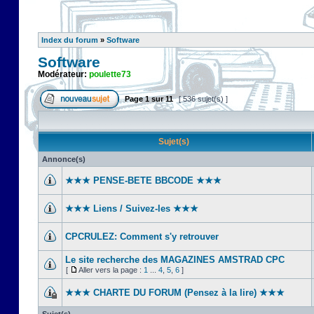
Index du forum
»
Software
Software
Modérateur:
poulette73
Page
1
sur
11
[ 536 sujet(s) ]
Sujet(s)
Annonce(s)
★★★ PENSE-BETE BBCODE ★★★
★★★ Liens / Suivez-les ★★★
CPCRULEZ: Comment s'y retrouver‎
Le site recherche des MAGAZINES AMSTRAD CPC
[
Aller vers la page :
1
...
4
,
5
,
6
]
★★★ CHARTE DU FORUM (Pensez à la lire) ★★★