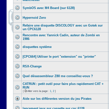
SymbOS avec M4 Board (sur 6128)
Hypernoid Zero
Refaire une disquette DISCOLOGY avec un Gotek sur
un CPC6128
Rencontre avec Yannick Cadin, auteur de Zombi en
1986
disquettes système
[CPC664] Utiliser le port "extension" ou "printer"
RSX-Change
Quel désassembleur Z80 me conseillez-vous ?
CATRUN : petit outil pour faire plus rapidement CAT +
RUN
[
Aller vers la page :
1
,
2
]
Aide sur les différentes version du jeu Pirates
lancement jeux sur cassette sur cpc 6128