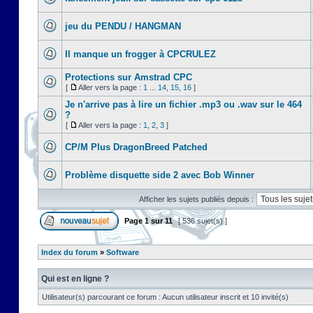
jeu du PENDU / HANGMAN
Il manque un frogger à CPCRULEZ
Protections sur Amstrad CPC
[
Aller vers la page :
1
...
14
,
15
,
16
]
Je n'arrive pas à lire un fichier .mp3 ou .wav sur le 464
?
[
Aller vers la page :
1
,
2
,
3
]
CP/M Plus DragonBreed Patched
Problème disquette side 2 avec Bob Winner
Afficher les sujets publiés depuis :
Page
1
sur
11
[ 536 sujet(s) ]
Index du forum
»
Software
Qui est en ligne ?
Utilisateur(s) parcourant ce forum : Aucun utilisateur inscrit et 10 invité(s)