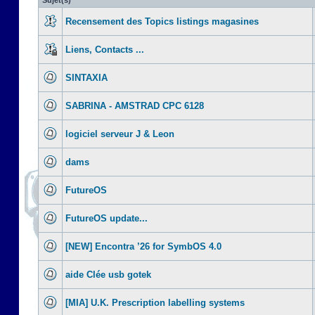
Sujet(s)
Recensement des Topics listings magasines
Liens, Contacts ...
SINTAXIA
SABRINA - AMSTRAD CPC 6128
logiciel serveur J & Leon
dams
FutureOS
FutureOS update...
[NEW] Encontra ’26 for SymbOS 4.0
aide Clée usb gotek
[MIA] U.K. Prescription labelling systems