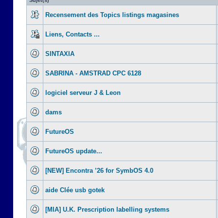
Sujet(s)
Recensement des Topics listings magasines
Liens, Contacts ...
SINTAXIA
SABRINA - AMSTRAD CPC 6128
logiciel serveur J & Leon
dams
FutureOS
FutureOS update...
[NEW] Encontra ’26 for SymbOS 4.0
aide Clée usb gotek
[MIA] U.K. Prescription labelling systems