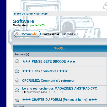
Index du forum
»
Software
Software
Modérateur:
poulette73
Page
1
sur
11
[ 536 sujet(s) ]
Sujet(s)
Annonce(s)
★★★ PENSE-BETE BBCODE ★★★
★★★ Liens / Suivez-les ★★★
CPCRULEZ: Comment s'y retrouver‎
Le site recherche des MAGAZINES AMSTRAD CPC
[
Aller vers la page :
1
...
4
,
5
,
6
]
★★★ CHARTE DU FORUM (Pensez à la lire) ★★★