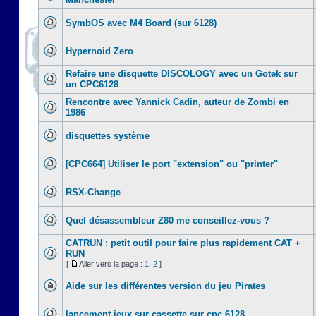
SymbOS avec M4 Board (sur 6128)
Hypernoid Zero
Refaire une disquette DISCOLOGY avec un Gotek sur
un CPC6128
Rencontre avec Yannick Cadin, auteur de Zombi en
1986
disquettes système
[CPC664] Utiliser le port "extension" ou "printer"
RSX-Change
Quel désassembleur Z80 me conseillez-vous ?
CATRUN : petit outil pour faire plus rapidement CAT +
RUN
[
Aller vers la page :
1
,
2
]
Aide sur les différentes version du jeu Pirates
lancement jeux sur cassette sur cpc 6128