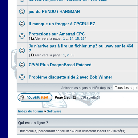
jeu du PENDU / HANGMAN
Il manque un frogger à CPCRULEZ
Protections sur Amstrad CPC
[
Aller vers la page :
1
...
14
,
15
,
16
]
Je n'arrive pas à lire un fichier .mp3 ou .wav sur le 464
?
[
Aller vers la page :
1
,
2
,
3
]
CP/M Plus DragonBreed Patched
Problème disquette side 2 avec Bob Winner
Afficher les sujets publiés depuis :
Page
1
sur
11
[ 536 sujet(s) ]
Index du forum
»
Software
Qui est en ligne ?
Utilisateur(s) parcourant ce forum : Aucun utilisateur inscrit et 2 invité(s)