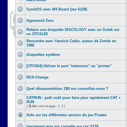
SymbOS avec M4 Board (sur 6128)
Hypernoid Zero
Refaire une disquette DISCOLOGY avec un Gotek sur
un CPC6128
Rencontre avec Yannick Cadin, auteur de Zombi en
1986
disquettes système
[CPC664] Utiliser le port "extension" ou "printer"
RSX-Change
Quel désassembleur Z80 me conseillez-vous ?
CATRUN : petit outil pour faire plus rapidement CAT +
RUN
[
Aller vers la page :
1
,
2
]
Aide sur les différentes version du jeu Pirates
lancement jeux sur cassette sur cpc 6128