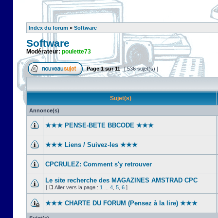
Index du forum
»
Software
Software
Modérateur:
poulette73
Page
1
sur
11
[ 536 sujet(s) ]
Sujet(s)
Annonce(s)
★★★ PENSE-BETE BBCODE ★★★
★★★ Liens / Suivez-les ★★★
CPCRULEZ: Comment s'y retrouver‎
Le site recherche des MAGAZINES AMSTRAD CPC
[
Aller vers la page :
1
...
4
,
5
,
6
]
★★★ CHARTE DU FORUM (Pensez à la lire) ★★★