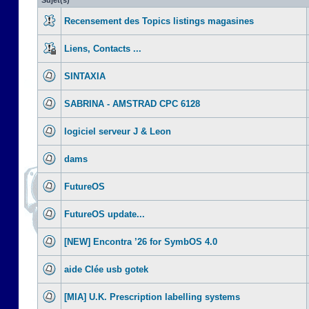
Sujet(s)
Recensement des Topics listings magasines
Liens, Contacts ...
SINTAXIA
SABRINA - AMSTRAD CPC 6128
logiciel serveur J & Leon
dams
FutureOS
FutureOS update...
[NEW] Encontra ’26 for SymbOS 4.0
aide Clée usb gotek
[MIA] U.K. Prescription labelling systems