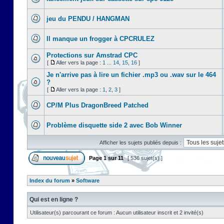
jeu du PENDU / HANGMAN
Il manque un frogger à CPCRULEZ
Protections sur Amstrad CPC
[
Aller vers la page :
1
...
14
,
15
,
16
]
Je n'arrive pas à lire un fichier .mp3 ou .wav sur le 464
?
[
Aller vers la page :
1
,
2
,
3
]
CP/M Plus DragonBreed Patched
Problème disquette side 2 avec Bob Winner
Afficher les sujets publiés depuis :
Page
1
sur
11
[ 536 sujet(s) ]
Index du forum
»
Software
Qui est en ligne ?
Utilisateur(s) parcourant ce forum : Aucun utilisateur inscrit et 2 invité(s)