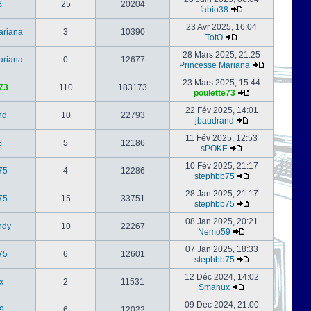
8
25
20204
fabio38
23 Avr 2025, 16:04
ariana
3
10390
TotO
28 Mars 2025, 21:25
ariana
0
12677
Princesse Mariana
23 Mars 2025, 15:44
73
110
183173
poulette73
22 Fév 2025, 14:01
nd
10
22793
jbaudrand
11 Fév 2025, 12:53
E
5
12186
sPOKE
10 Fév 2025, 21:17
75
4
12286
stephbb75
28 Jan 2025, 21:17
75
15
33751
stephbb75
08 Jan 2025, 20:21
ndy
10
22267
Nemo59
07 Jan 2025, 18:33
75
6
12601
stephbb75
12 Déc 2024, 14:02
x
2
11531
Smanux
09 Déc 2024, 21:00
9
6
12022