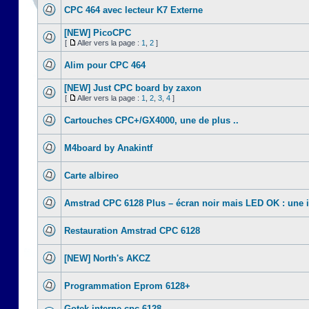
CPC 464 avec lecteur K7 Externe
[NEW] PicoCPC
[
Aller vers la page :
1
,
2
]
Alim pour CPC 464
[NEW] Just CPC board by zaxon
[
Aller vers la page :
1
,
2
,
3
,
4
]
Cartouches CPC+/GX4000, une de plus ..
M4board by Anakintf
Carte albireo
Amstrad CPC 6128 Plus – écran noir mais LED OK : une 
Restauration Amstrad CPC 6128
[NEW] North's AKCZ
Programmation Eprom 6128+
Gotek interne cpc 6128