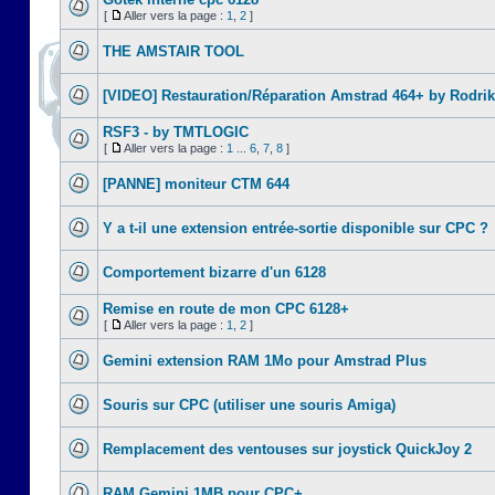
[
Aller vers la page :
1
,
2
]
THE AMSTAIR TOOL
[VIDEO] Restauration/Réparation Amstrad 464+ by Rodrik
RSF3 - by TMTLOGIC
[
Aller vers la page :
1
...
6
,
7
,
8
]
[PANNE] moniteur CTM 644
Y a t-il une extension entrée-sortie disponible sur CPC ?
Comportement bizarre d'un 6128
Remise en route de mon CPC 6128+
[
Aller vers la page :
1
,
2
]
Gemini extension RAM 1Mo pour Amstrad Plus
Souris sur CPC (utiliser une souris Amiga)
Remplacement des ventouses sur joystick QuickJoy 2
RAM Gemini 1MB pour CPC+