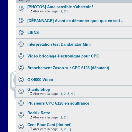
Sujet(s)
[PHOTOS] Ame sensible s'abstenir !
[
Aller vers la page :
1
,
2
]
[DÉPANNAGE] Avant de démonter quoi que ce soit ...
LIENS
Interprétation test Dandanator Mini
Vidéo bricolage électronique pour CPC
Branchement Zaxon sur CPC 6128 (débutant)
GX4000 Video
Giants Shop
[
Aller vers la page :
1
,
2
,
3
,
4
]
Plusieurs CPC 6128 en souffrance
Rodrik Retro
[
Aller vers la page :
1
,
2
]
Cent Pour Cent [dot net]
[
Aller vers la page :
1
,
2
,
3
]