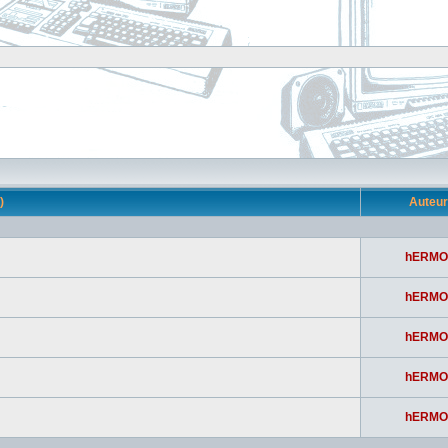
s)
Auteu
hERMO
hERMO
hERMO
hERMO
hERMO