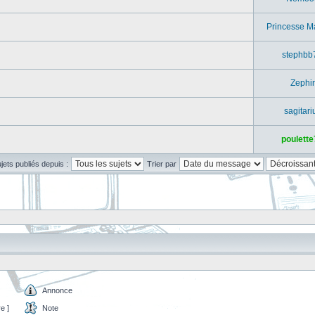
Princesse M
stephbb
Zephir
sagitari
poulette
ujets publiés depuis :
Trier par
Annonce
e ]
Note