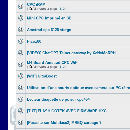
CPC iRAM
[
Aller vers la page :
1
,
2
]
Mini CPC imprimé en 3D
Amstrad cpc 6128 vierge
Picoz80
[VIDEO] ChatGPT Telnet gateway by XeNoMoRPH
M4 Board Amstrad CPC WiFi
[
Aller vers la page :
1
,
2
]
[WIP] UltraBoost
Utilisation d’une souris optique avec caméra sur PC rétr
Lecteur disquette de pc sur cpc464
[TUT] FLASH GOTEK AVEC FIRMWARE HXC
[Parasite sur Multiface2] MREQ carbage ?