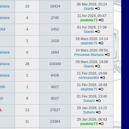
06 Mai 2026, 20:24
ariana
20
19414
Giants
11 Avr 2026, 05:47
ariana
4
2745
poulette73
01 Avr 2026, 17:38
004
4
2452
Giants
26 Mars 2026, 14:14
1
1418
stephbb75
24 Mars 2026, 09:56
ariana
0
1684
Princesse Mariana
09 Mars 2026, 19:08
ariana
28
116340
Giants
21 Fév 2026, 19:08
ariana
2
6426
norecess464
21 Fév 2026, 18:49
000
1
4827
stephbb75
01 Fév 2026, 23:40
00
9
6027
Subaru
29 Jan 2026, 13:15
L
12
27627
Subaru
29 Jan 2026, 06:43
11
23384
poulette73