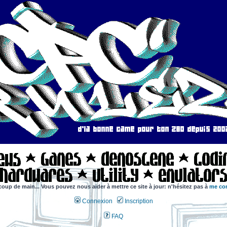
coup de main... Vous pouvez nous aider à mettre ce site à jour: n'hésitez pas à
me con
Connexion
Inscription
FAQ