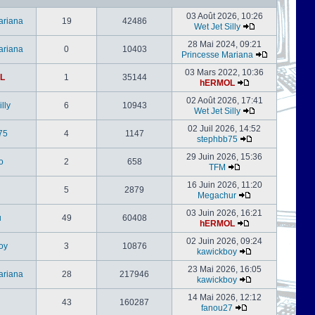
03 Août 2026, 10:26
ariana
19
42486
Wet Jet Silly
28 Mai 2024, 09:21
ariana
0
10403
Princesse Mariana
03 Mars 2022, 10:36
L
1
35144
hERMOL
02 Août 2026, 17:41
lly
6
10943
Wet Jet Silly
02 Juil 2026, 14:52
75
4
1147
stephbb75
29 Juin 2026, 15:36
o
2
658
TFM
16 Juin 2026, 11:20
5
2879
Megachur
03 Juin 2026, 16:21
u
49
60408
hERMOL
02 Juin 2026, 09:24
oy
3
10876
kawickboy
23 Mai 2026, 16:05
ariana
28
217946
kawickboy
14 Mai 2026, 12:12
43
160287
fanou27