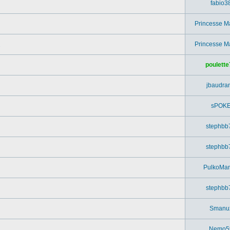
fabio3
Princesse M
Princesse M
poulette
jbaudra
sPOK
stephbb
stephbb
PulkoMa
stephbb
Smanu
Nemo5