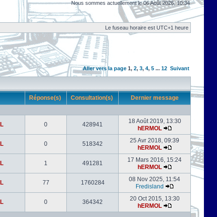
Nous sommes actuellement le 06 Août 2026, 10:34
Le fuseau horaire est UTC+1 heure
Aller vers la page
1
,
2
,
3
,
4
,
5
...
12
Suivant
r
Réponse(s)
Consultation(s)
Dernier message
18 Août 2019, 13:30
L
0
428941
hERMOL
25 Avr 2018, 09:39
L
0
518342
hERMOL
17 Mars 2016, 15:24
L
1
491281
hERMOL
08 Nov 2025, 11:54
L
77
1760284
Fredisland
20 Oct 2015, 13:30
L
0
364342
hERMOL