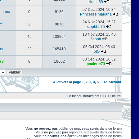
Nemo59
07 Déc 2024, 10:34
ariana
0
9136
Princesse Mariana
24 Nov 2024, 15:27
75
2
9876
stephbb75
13 Nov 2024, 15:40
45
138964
Zephir
05 Oct 2024, 05:43
us
23
165419
TotO
03 Sep 2024, 10:32
73
8
18602
poulette73
Aller vers la page
1
,
2
,
3
,
4
,
5
...
12
Suivant
Le fuseau horaire est UTC+1 heure
Vous
ne pouvez pas
publier de nouveaux sujets dans ce forum
Vous
ne pouvez pas
répondre aux sujets dans ce forum
Vous
ne pouvez pas
éditer vos messages dans ce forum