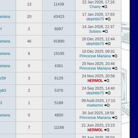
22 Jan 2026, 17:18
13
11439
Chany
17 Jan 2026, 17:03
ariana
20
43423
stephbb75
14 Jan 2026, 21:37
t
2
6097
Subaru
20 Déc 2025, 12:44
ariana
46
91890
stephbb75
10 Déc 2025, 09:31
ariana
6
15195
Princesse Mariana
25 Nov 2025, 20:46
ariana
0
4361
Princesse Mariana
24 Nov 2025, 20:56
e59
3
6129
hERMOL
24 Sep 2025, 14:40
ly83
2
5370
stephbb75
09 Août 2025, 17:15
3
1
5189
markerror
30 Juil 2025, 19:58
ariana
0
4850
Princesse Mariana
21 Juin 2025, 23:23
7
11166
hERMOL
20 Juin 2025, 06:04