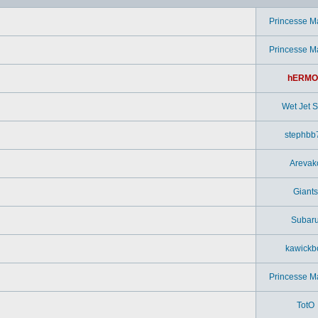
Princesse M
Princesse M
hERMO
Wet Jet Si
stephbb
Arevak
Giants
Subar
kawickb
Princesse M
TotO