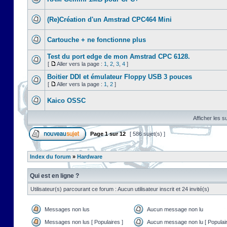
(Re)Création d'un Amstrad CPC464 Mini
Cartouche + ne fonctionne plus
Test du port edge de mon Amstrad CPC 6128.
[
Aller vers la page :
1
,
2
,
3
,
4
]
Boitier DDI et émulateur Floppy USB 3 pouces
[
Aller vers la page :
1
,
2
]
Kaico OSSC
Afficher les s
Page
1
sur
12
[ 586 sujet(s) ]
Index du forum
»
Hardware
Qui est en ligne ?
Utilisateur(s) parcourant ce forum : Aucun utilisateur inscrit et 24 invité(s)
Messages non lus
Aucun message non lu
Messages non lus [ Populaires ]
Aucun message non lu [ Populair