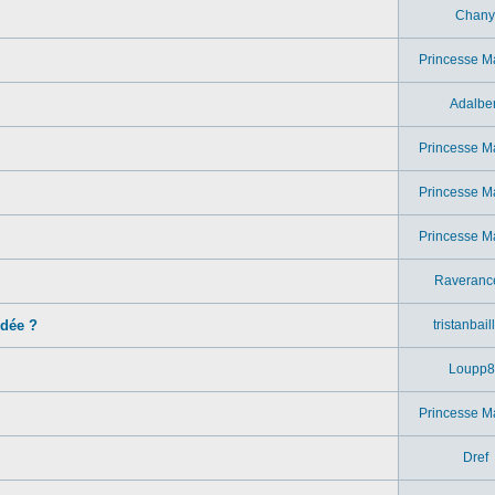
Chany
Princesse M
Adalber
Princesse M
Princesse M
Princesse M
Raveranc
idée ?
tristanbail
Loupp8
Princesse M
Dref