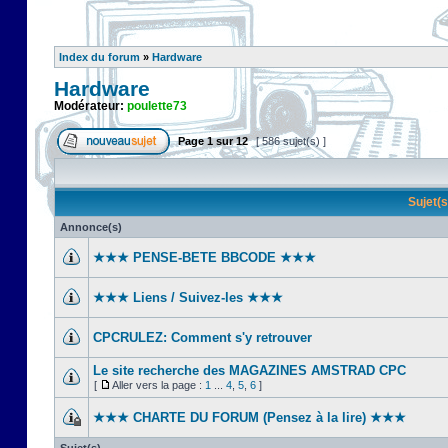
Index du forum
»
Hardware
Hardware
Modérateur:
poulette73
Page
1
sur
12
[ 586 sujet(s) ]
Sujet(
Annonce(s)
★★★ PENSE-BETE BBCODE ★★★
★★★ Liens / Suivez-les ★★★
CPCRULEZ: Comment s'y retrouver‎
Le site recherche des MAGAZINES AMSTRAD CPC
[
Aller vers la page :
1
...
4
,
5
,
6
]
★★★ CHARTE DU FORUM (Pensez à la lire) ★★★