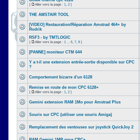
[
Aller vers la page :
1
,
2
]
THE AMSTAIR TOOL
[VIDEO] Restauration/Réparation Amstrad 464+ by
Rodrik
RSF3 - by TMTLOGIC
[
Aller vers la page :
1
...
6
,
7
,
8
]
[PANNE] moniteur CTM 644
Y a t-il une extension entrée-sortie disponible sur CPC
?
Comportement bizarre d'un 6128
Remise en route de mon CPC 6128+
[
Aller vers la page :
1
,
2
]
Gemini extension RAM 1Mo pour Amstrad Plus
Souris sur CPC (utiliser une souris Amiga)
Remplacement des ventouses sur joystick QuickJoy 2
RAM Gemini 1MB pour CPC+