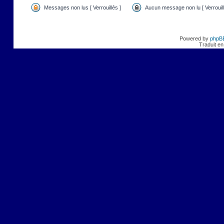
Messages non lus [ Verrouillés ]
Aucun message non lu [ Verrouill
Powered by
phpB
Traduit en