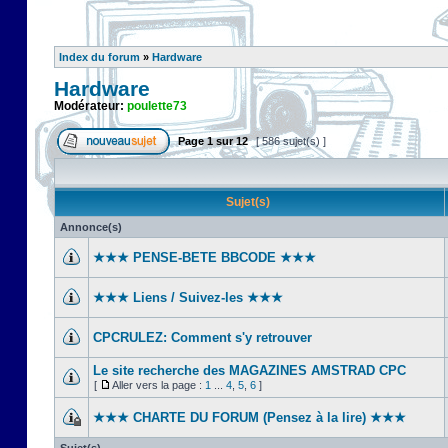
Index du forum
»
Hardware
Hardware
Modérateur:
poulette73
Page
1
sur
12
[ 586 sujet(s) ]
Sujet(s)
Annonce(s)
★★★ PENSE-BETE BBCODE ★★★
★★★ Liens / Suivez-les ★★★
CPCRULEZ: Comment s'y retrouver‎
Le site recherche des MAGAZINES AMSTRAD CPC
[
Aller vers la page :
1
...
4
,
5
,
6
]
★★★ CHARTE DU FORUM (Pensez à la lire) ★★★