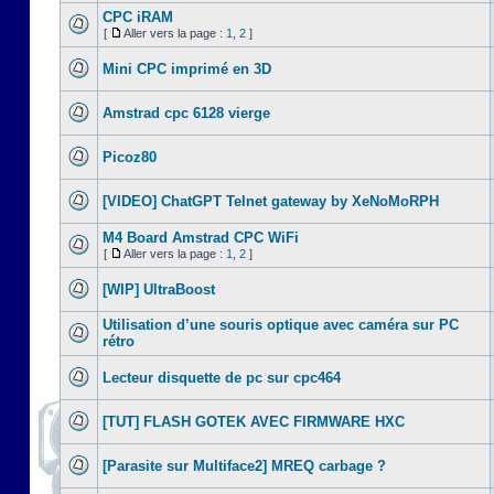
CPC iRAM
[
Aller vers la page :
1
,
2
]
Mini CPC imprimé en 3D
Amstrad cpc 6128 vierge
Picoz80
[VIDEO] ChatGPT Telnet gateway by XeNoMoRPH
M4 Board Amstrad CPC WiFi
[
Aller vers la page :
1
,
2
]
[WIP] UltraBoost
Utilisation d’une souris optique avec caméra sur PC
rétro
Lecteur disquette de pc sur cpc464
[TUT] FLASH GOTEK AVEC FIRMWARE HXC
[Parasite sur Multiface2] MREQ carbage ?