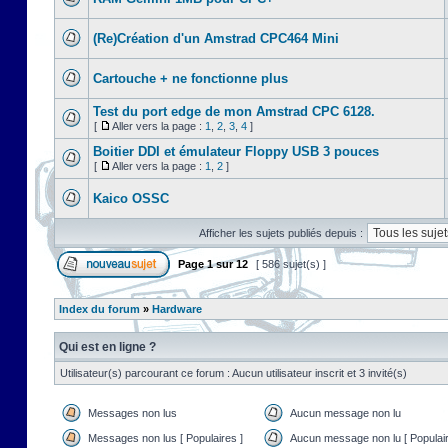
(Re)Création d'un Amstrad CPC464 Mini
Cartouche + ne fonctionne plus
Test du port edge de mon Amstrad CPC 6128.
[
Aller vers la page :
1
,
2
,
3
,
4
]
Boitier DDI et émulateur Floppy USB 3 pouces
[
Aller vers la page :
1
,
2
]
Kaico OSSC
Afficher les sujets publiés depuis :
Page
1
sur
12
[ 586 sujet(s) ]
Index du forum
»
Hardware
Qui est en ligne ?
Utilisateur(s) parcourant ce forum : Aucun utilisateur inscrit et 3 invité(s)
Messages non lus
Aucun message non lu
Messages non lus [ Populaires ]
Aucun message non lu [ Populair