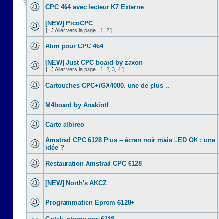
CPC 464 avec lecteur K7 Externe
[NEW] PicoCPC
[
Aller vers la page :
1
,
2
]
Alim pour CPC 464
[NEW] Just CPC board by zaxon
[
Aller vers la page :
1
,
2
,
3
,
4
]
Cartouches CPC+/GX4000, une de plus ..
M4board by Anakintf
Carte albireo
Amstrad CPC 6128 Plus – écran noir mais LED OK : une
idée ?
Restauration Amstrad CPC 6128
[NEW] North's AKCZ
Programmation Eprom 6128+
Gotek interne cpc 6128