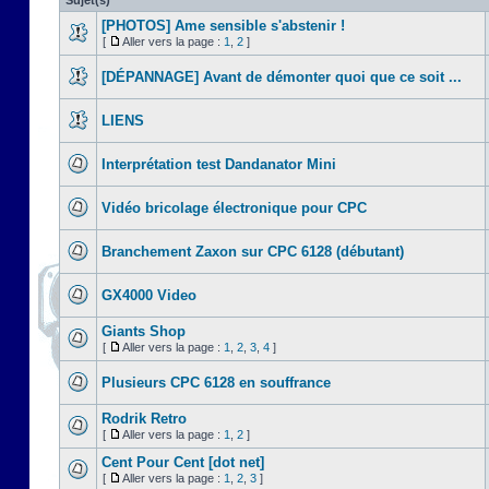
Sujet(s)
[PHOTOS] Ame sensible s'abstenir !
[
Aller vers la page :
1
,
2
]
[DÉPANNAGE] Avant de démonter quoi que ce soit ...
LIENS
Interprétation test Dandanator Mini
Vidéo bricolage électronique pour CPC
Branchement Zaxon sur CPC 6128 (débutant)
GX4000 Video
Giants Shop
[
Aller vers la page :
1
,
2
,
3
,
4
]
Plusieurs CPC 6128 en souffrance
Rodrik Retro
[
Aller vers la page :
1
,
2
]
Cent Pour Cent [dot net]
[
Aller vers la page :
1
,
2
,
3
]