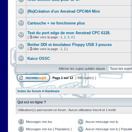
(Re)Création d'un Amstrad CPC464 Mini
Cartouche + ne fonctionne plus
Test du port edge de mon Amstrad CPC 6128.
[
Aller vers la page :
1
,
2
,
3
,
4
]
Boitier DDI et émulateur Floppy USB 3 pouces
[
Aller vers la page :
1
,
2
]
Kaico OSSC
Afficher les sujets publiés depuis :
Page
1
sur
12
[ 586 sujet(s) ]
Index du forum
»
Hardware
Qui est en ligne ?
Utilisateur(s) parcourant ce forum : Aucun utilisateur inscrit et 1 invité
Messages non lus
Aucun message non lu
Messages non lus [ Populaires ]
Aucun message non lu [ Populair