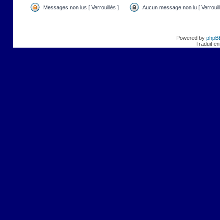
Messages non lus [ Verrouillés ]
Aucun message non lu [ Verrouill
Powered by
phpB
Traduit en