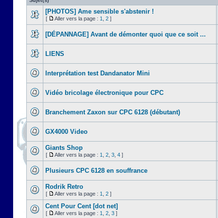
Sujet(s)
[PHOTOS] Ame sensible s'abstenir !
[
Aller vers la page :
1
,
2
]
[DÉPANNAGE] Avant de démonter quoi que ce soit ...
LIENS
Interprétation test Dandanator Mini
Vidéo bricolage électronique pour CPC
Branchement Zaxon sur CPC 6128 (débutant)
GX4000 Video
Giants Shop
[
Aller vers la page :
1
,
2
,
3
,
4
]
Plusieurs CPC 6128 en souffrance
Rodrik Retro
[
Aller vers la page :
1
,
2
]
Cent Pour Cent [dot net]
[
Aller vers la page :
1
,
2
,
3
]