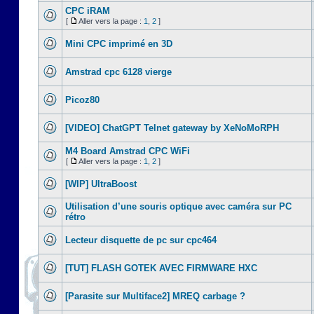
CPC iRAM
[
Aller vers la page :
1
,
2
]
Mini CPC imprimé en 3D
Amstrad cpc 6128 vierge
Picoz80
[VIDEO] ChatGPT Telnet gateway by XeNoMoRPH
M4 Board Amstrad CPC WiFi
[
Aller vers la page :
1
,
2
]
[WIP] UltraBoost
Utilisation d’une souris optique avec caméra sur PC
rétro
Lecteur disquette de pc sur cpc464
[TUT] FLASH GOTEK AVEC FIRMWARE HXC
[Parasite sur Multiface2] MREQ carbage ?