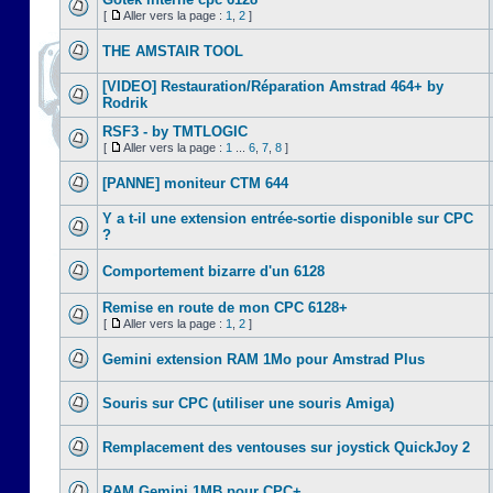
[
Aller vers la page :
1
,
2
]
THE AMSTAIR TOOL
[VIDEO] Restauration/Réparation Amstrad 464+ by
Rodrik
RSF3 - by TMTLOGIC
[
Aller vers la page :
1
...
6
,
7
,
8
]
[PANNE] moniteur CTM 644
Y a t-il une extension entrée-sortie disponible sur CPC
?
Comportement bizarre d'un 6128
Remise en route de mon CPC 6128+
[
Aller vers la page :
1
,
2
]
Gemini extension RAM 1Mo pour Amstrad Plus
Souris sur CPC (utiliser une souris Amiga)
Remplacement des ventouses sur joystick QuickJoy 2
RAM Gemini 1MB pour CPC+