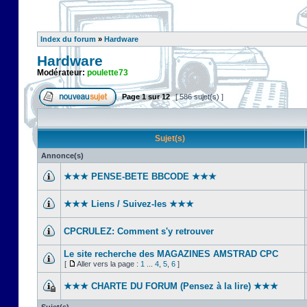
Index du forum
»
Hardware
Hardware
Modérateur:
poulette73
Page
1
sur
12
[ 586 sujet(s) ]
Sujet(s)
Annonce(s)
★★★ PENSE-BETE BBCODE ★★★
★★★ Liens / Suivez-les ★★★
CPCRULEZ: Comment s'y retrouver‎
Le site recherche des MAGAZINES AMSTRAD CPC
[
Aller vers la page :
1
...
4
,
5
,
6
]
★★★ CHARTE DU FORUM (Pensez à la lire) ★★★