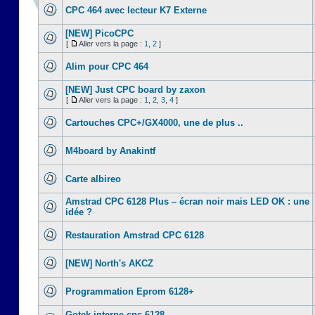
CPC 464 avec lecteur K7 Externe
[NEW] PicoCPC
[
Aller vers la page :
1
,
2
]
Alim pour CPC 464
[NEW] Just CPC board by zaxon
[
Aller vers la page :
1
,
2
,
3
,
4
]
Cartouches CPC+/GX4000, une de plus ..
M4board by Anakintf
Carte albireo
Amstrad CPC 6128 Plus – écran noir mais LED OK : une
idée ?
Restauration Amstrad CPC 6128
[NEW] North's AKCZ
Programmation Eprom 6128+
Gotek interne cpc 6128