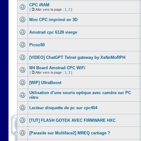
CPC iRAM
[
Aller vers la page :
1
,
2
]
Mini CPC imprimé en 3D
Amstrad cpc 6128 vierge
Picoz80
[VIDEO] ChatGPT Telnet gateway by XeNoMoRPH
M4 Board Amstrad CPC WiFi
[
Aller vers la page :
1
,
2
]
[WIP] UltraBoost
Utilisation d’une souris optique avec caméra sur PC
rétro
Lecteur disquette de pc sur cpc464
[TUT] FLASH GOTEK AVEC FIRMWARE HXC
[Parasite sur Multiface2] MREQ carbage ?