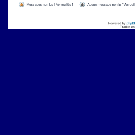
Messages non lus [ Verrouillés ]
Aucun message non lu [ Verrouill
Powered by
phpB
Traduit en