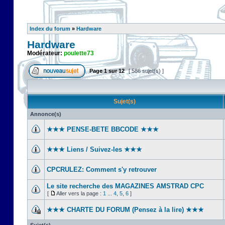
Index du forum
»
Hardware
Hardware
Modérateur:
poulette73
Page
1
sur
12
[ 586 sujet(s) ]
Sujet(s)
Annonce(s)
★★★ PENSE-BETE BBCODE ★★★
★★★ Liens / Suivez-les ★★★
CPCRULEZ: Comment s'y retrouver‎
Le site recherche des MAGAZINES AMSTRAD CPC
[
Aller vers la page :
1
...
4
,
5
,
6
]
★★★ CHARTE DU FORUM (Pensez à la lire) ★★★