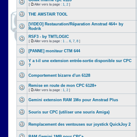
[
Aller vers la page :
1
,
2
]
THE AMSTAIR TOOL
[VIDEO] Restauration/Réparation Amstrad 464+ by
Rodrik
RSF3 - by TMTLOGIC
[
Aller vers la page :
1
...
6
,
7
,
8
]
[PANNE] moniteur CTM 644
Y a t-il une extension entrée-sortie disponible sur CPC
?
Comportement bizarre d'un 6128
Remise en route de mon CPC 6128+
[
Aller vers la page :
1
,
2
]
Gemini extension RAM 1Mo pour Amstrad Plus
Souris sur CPC (utiliser une souris Amiga)
Remplacement des ventouses sur joystick QuickJoy 2
RAM Gemini 1MB pour CPC+