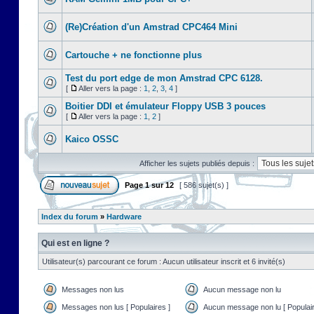
(Re)Création d'un Amstrad CPC464 Mini
Cartouche + ne fonctionne plus
Test du port edge de mon Amstrad CPC 6128.
[
Aller vers la page :
1
,
2
,
3
,
4
]
Boitier DDI et émulateur Floppy USB 3 pouces
[
Aller vers la page :
1
,
2
]
Kaico OSSC
Afficher les sujets publiés depuis :
Page
1
sur
12
[ 586 sujet(s) ]
Index du forum
»
Hardware
Qui est en ligne ?
Utilisateur(s) parcourant ce forum : Aucun utilisateur inscrit et 6 invité(s)
Messages non lus
Aucun message non lu
Messages non lus [ Populaires ]
Aucun message non lu [ Populair