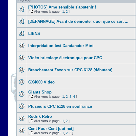
Sujet(s)
[PHOTOS] Ame sensible s'abstenir !
[
Aller vers la page :
1
,
2
]
[DÉPANNAGE] Avant de démonter quoi que ce soit ...
LIENS
Interprétation test Dandanator Mini
Vidéo bricolage électronique pour CPC
Branchement Zaxon sur CPC 6128 (débutant)
GX4000 Video
Giants Shop
[
Aller vers la page :
1
,
2
,
3
,
4
]
Plusieurs CPC 6128 en souffrance
Rodrik Retro
[
Aller vers la page :
1
,
2
]
Cent Pour Cent [dot net]
[
Aller vers la page :
1
,
2
,
3
]