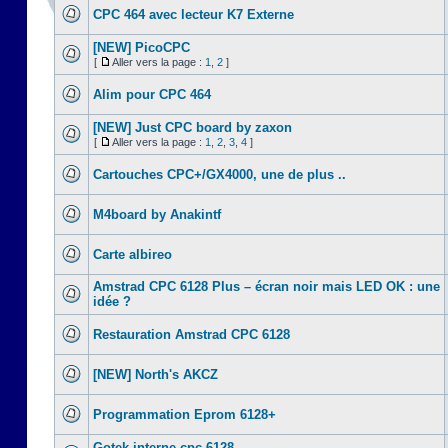
CPC 464 avec lecteur K7 Externe
[NEW] PicoCPC
[
Aller vers la page :
1
,
2
]
Alim pour CPC 464
[NEW] Just CPC board by zaxon
[
Aller vers la page :
1
,
2
,
3
,
4
]
Cartouches CPC+/GX4000, une de plus ..
M4board by Anakintf
Carte albireo
Amstrad CPC 6128 Plus – écran noir mais LED OK : une
idée ?
Restauration Amstrad CPC 6128
[NEW] North's AKCZ
Programmation Eprom 6128+
Gotek interne cpc 6128