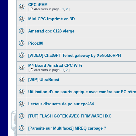
CPC iRAM
[
Aller vers la page :
1
,
2
]
Mini CPC imprimé en 3D
Amstrad cpc 6128 vierge
Picoz80
[VIDEO] ChatGPT Telnet gateway by XeNoMoRPH
M4 Board Amstrad CPC WiFi
[
Aller vers la page :
1
,
2
]
[WIP] UltraBoost
Utilisation d’une souris optique avec caméra sur PC rétr
Lecteur disquette de pc sur cpc464
[TUT] FLASH GOTEK AVEC FIRMWARE HXC
[Parasite sur Multiface2] MREQ carbage ?