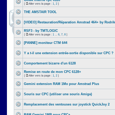
[
Aller vers la page :
1
,
2
]
THE AMSTAIR TOOL
[VIDEO] Restauration/Réparation Amstrad 464+ by Rodrik
RSF3 - by TMTLOGIC
[
Aller vers la page :
1
...
6
,
7
,
8
]
[PANNE] moniteur CTM 644
Y a t-il une extension entrée-sortie disponible sur CPC ?
Comportement bizarre d'un 6128
Remise en route de mon CPC 6128+
[
Aller vers la page :
1
,
2
]
Gemini extension RAM 1Mo pour Amstrad Plus
Souris sur CPC (utiliser une souris Amiga)
Remplacement des ventouses sur joystick QuickJoy 2
RAM Gemini 1MB pour CPC+