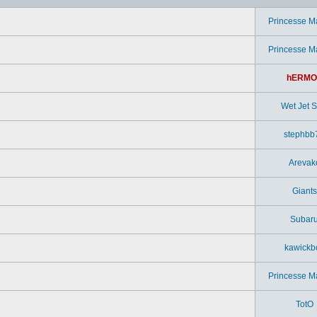
Princesse M
Princesse M
hERMO
Wet Jet Si
stephbb
Arevak
Giants
Subar
kawickb
Princesse M
TotO