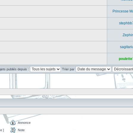
Princesse M
stephbb
Zephir
sagitari
poulette
ujets publiés depuis :
Trier par
Annonce
e ]
Note