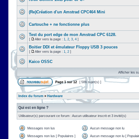
(Re)Création d'un Amstrad CPC464 Mini
Cartouche + ne fonctionne plus
Test du port edge de mon Amstrad CPC 6128.
[
Aller vers la page :
1
,
2
,
3
,
4
]
Boitier DDI et émulateur Floppy USB 3 pouces
[
Aller vers la page :
1
,
2
]
Kaico OSSC
Afficher les s
Page
1
sur
12
[ 586 sujet(s) ]
Index du forum
»
Hardware
Qui est en ligne ?
Utilisateur(s) parcourant ce forum : Aucun utilisateur inscrit et 3 invité(s)
Messages non lus
Aucun message non lu
Messages non lus [ Populaires ]
Aucun message non lu [ Populair