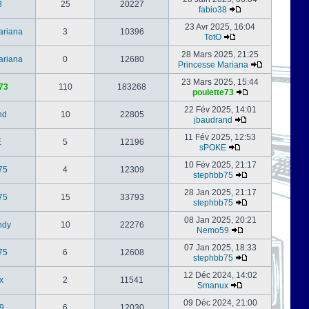
8
25
20227
fabio38
23 Avr 2025, 16:04
ariana
3
10396
TotO
28 Mars 2025, 21:25
ariana
0
12680
Princesse Mariana
23 Mars 2025, 15:44
73
110
183268
poulette73
22 Fév 2025, 14:01
nd
10
22805
jbaudrand
11 Fév 2025, 12:53
E
5
12196
sPOKE
10 Fév 2025, 21:17
75
4
12309
stephbb75
28 Jan 2025, 21:17
75
15
33793
stephbb75
08 Jan 2025, 20:21
ndy
10
22276
Nemo59
07 Jan 2025, 18:33
75
6
12608
stephbb75
12 Déc 2024, 14:02
x
2
11541
Smanux
09 Déc 2024, 21:00
9
6
12030