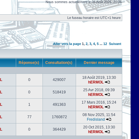
Nous sommes actuellement le 06 Août 2026, 21:06
Le fuseau horaire est UTC+1 heure
Aller vers la page
1
,
2
,
3
,
4
,
5
...
12
Suivant
r
Réponse(s)
Consultation(s)
Dernier message
18 Août 2019, 13:30
L
0
429007
hERMOL
25 Avr 2018, 09:39
L
0
518419
hERMOL
17 Mars 2016, 15:24
L
1
491363
hERMOL
08 Nov 2025, 11:54
L
77
1760872
Fredisland
20 Oct 2015, 13:30
L
0
364429
hERMOL