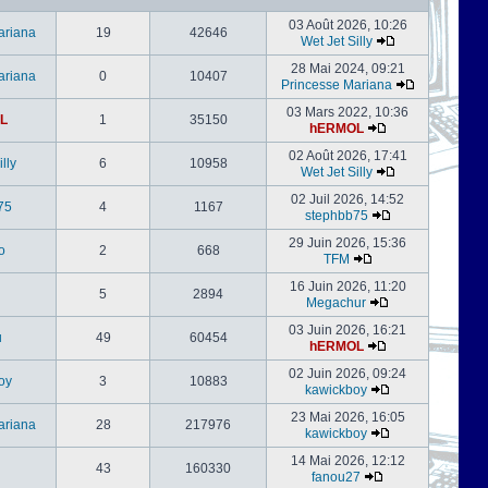
03 Août 2026, 10:26
ariana
19
42646
Wet Jet Silly
28 Mai 2024, 09:21
ariana
0
10407
Princesse Mariana
03 Mars 2022, 10:36
L
1
35150
hERMOL
02 Août 2026, 17:41
lly
6
10958
Wet Jet Silly
02 Juil 2026, 14:52
75
4
1167
stephbb75
29 Juin 2026, 15:36
o
2
668
TFM
16 Juin 2026, 11:20
5
2894
Megachur
03 Juin 2026, 16:21
u
49
60454
hERMOL
02 Juin 2026, 09:24
oy
3
10883
kawickboy
23 Mai 2026, 16:05
ariana
28
217976
kawickboy
14 Mai 2026, 12:12
43
160330
fanou27