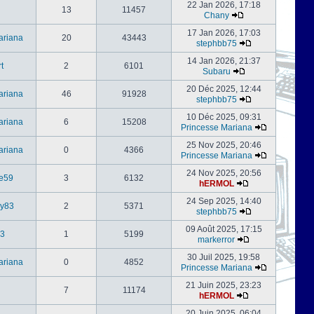
22 Jan 2026, 17:18
13
11457
Chany
17 Jan 2026, 17:03
ariana
20
43443
stephbb75
14 Jan 2026, 21:37
t
2
6101
Subaru
20 Déc 2025, 12:44
ariana
46
91928
stephbb75
10 Déc 2025, 09:31
ariana
6
15208
Princesse Mariana
25 Nov 2025, 20:46
ariana
0
4366
Princesse Mariana
24 Nov 2025, 20:56
e59
3
6132
hERMOL
24 Sep 2025, 14:40
ly83
2
5371
stephbb75
09 Août 2025, 17:15
3
1
5199
markerror
30 Juil 2025, 19:58
ariana
0
4852
Princesse Mariana
21 Juin 2025, 23:23
7
11174
hERMOL
20 Juin 2025, 06:04