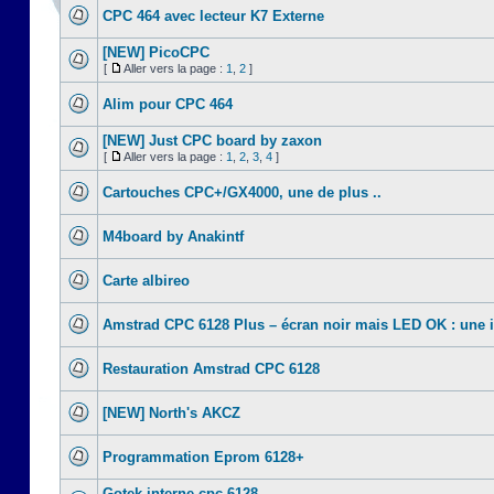
CPC 464 avec lecteur K7 Externe
[NEW] PicoCPC
[
Aller vers la page :
1
,
2
]
Alim pour CPC 464
[NEW] Just CPC board by zaxon
[
Aller vers la page :
1
,
2
,
3
,
4
]
Cartouches CPC+/GX4000, une de plus ..
M4board by Anakintf
Carte albireo
Amstrad CPC 6128 Plus – écran noir mais LED OK : une 
Restauration Amstrad CPC 6128
[NEW] North's AKCZ
Programmation Eprom 6128+
Gotek interne cpc 6128