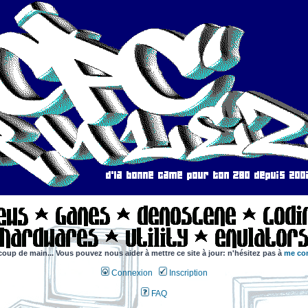
coup de main... Vous pouvez nous aider à mettre ce site à jour: n'hésitez pas à
me con
Connexion
Inscription
FAQ