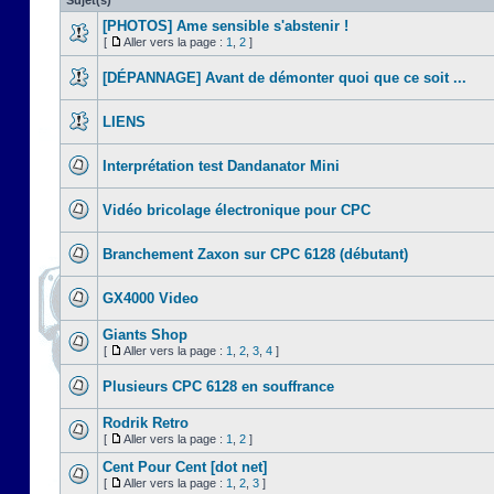
Sujet(s)
[PHOTOS] Ame sensible s'abstenir !
[
Aller vers la page :
1
,
2
]
[DÉPANNAGE] Avant de démonter quoi que ce soit ...
LIENS
Interprétation test Dandanator Mini
Vidéo bricolage électronique pour CPC
Branchement Zaxon sur CPC 6128 (débutant)
GX4000 Video
Giants Shop
[
Aller vers la page :
1
,
2
,
3
,
4
]
Plusieurs CPC 6128 en souffrance
Rodrik Retro
[
Aller vers la page :
1
,
2
]
Cent Pour Cent [dot net]
[
Aller vers la page :
1
,
2
,
3
]