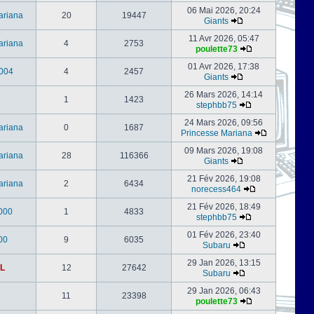
06 Mai 2026, 20:24
ariana
20
19447
Giants
11 Avr 2026, 05:47
ariana
4
2753
poulette73
01 Avr 2026, 17:38
004
4
2457
Giants
26 Mars 2026, 14:14
1
1423
stephbb75
24 Mars 2026, 09:56
ariana
0
1687
Princesse Mariana
09 Mars 2026, 19:08
ariana
28
116366
Giants
21 Fév 2026, 19:08
ariana
2
6434
norecess464
21 Fév 2026, 18:49
000
1
4833
stephbb75
01 Fév 2026, 23:40
00
9
6035
Subaru
29 Jan 2026, 13:15
L
12
27642
Subaru
29 Jan 2026, 06:43
11
23398
poulette73