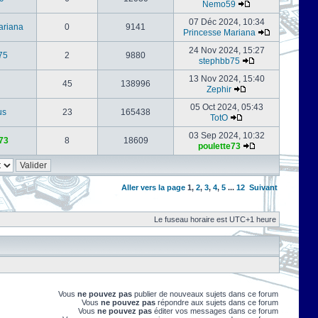
Nemo59
07 Déc 2024, 10:34
ariana
0
9141
Princesse Mariana
24 Nov 2024, 15:27
75
2
9880
stephbb75
13 Nov 2024, 15:40
45
138996
Zephir
05 Oct 2024, 05:43
us
23
165438
TotO
03 Sep 2024, 10:32
73
8
18609
poulette73
Aller vers la page
1
,
2
,
3
,
4
,
5
...
12
Suivant
Le fuseau horaire est UTC+1 heure
Vous
ne pouvez pas
publier de nouveaux sujets dans ce forum
Vous
ne pouvez pas
répondre aux sujets dans ce forum
Vous
ne pouvez pas
éditer vos messages dans ce forum