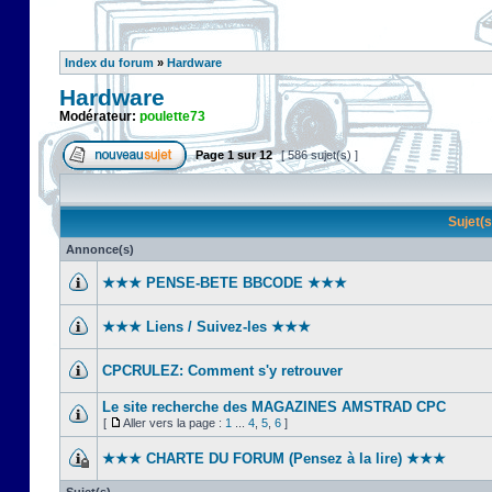
Index du forum
»
Hardware
Hardware
Modérateur:
poulette73
Page
1
sur
12
[ 586 sujet(s) ]
Sujet(
Annonce(s)
★★★ PENSE-BETE BBCODE ★★★
★★★ Liens / Suivez-les ★★★
CPCRULEZ: Comment s'y retrouver‎
Le site recherche des MAGAZINES AMSTRAD CPC
[
Aller vers la page :
1
...
4
,
5
,
6
]
★★★ CHARTE DU FORUM (Pensez à la lire) ★★★