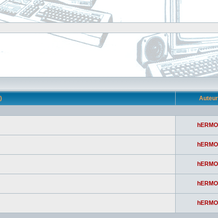
s)
Auteu
hERMO
hERMO
hERMO
hERMO
hERMO