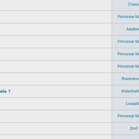
Chany
Princesse M
Adalber
Princesse M
Princesse M
Princesse M
Raveranc
idée ?
tristanbail
Loupp8
Princesse M
Dref