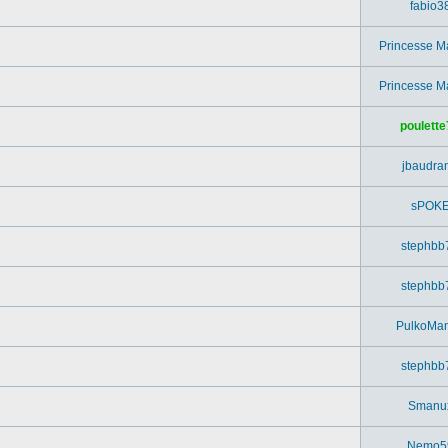
fabio3
Princesse M
Princesse M
poulette
jbaudra
sPOK
stephbb
stephbb
PulkoMa
stephbb
Smanu
Nemo5