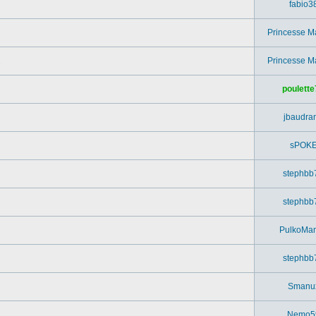
fabio3
Princesse M
Princesse M
poulette
jbaudra
sPOK
stephbb
stephbb
PulkoMa
stephbb
Smanu
Nemo5