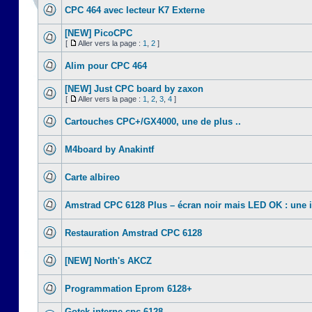
CPC 464 avec lecteur K7 Externe
[NEW] PicoCPC
[
Aller vers la page :
1
,
2
]
Alim pour CPC 464
[NEW] Just CPC board by zaxon
[
Aller vers la page :
1
,
2
,
3
,
4
]
Cartouches CPC+/GX4000, une de plus ..
M4board by Anakintf
Carte albireo
Amstrad CPC 6128 Plus – écran noir mais LED OK : une 
Restauration Amstrad CPC 6128
[NEW] North's AKCZ
Programmation Eprom 6128+
Gotek interne cpc 6128