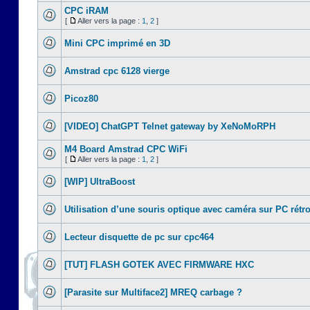
CPC iRAM
[
Aller vers la page :
1
,
2
]
Mini CPC imprimé en 3D
Amstrad cpc 6128 vierge
Picoz80
[VIDEO] ChatGPT Telnet gateway by XeNoMoRPH
M4 Board Amstrad CPC WiFi
[
Aller vers la page :
1
,
2
]
[WIP] UltraBoost
Utilisation d’une souris optique avec caméra sur PC rétr
Lecteur disquette de pc sur cpc464
[TUT] FLASH GOTEK AVEC FIRMWARE HXC
[Parasite sur Multiface2] MREQ carbage ?