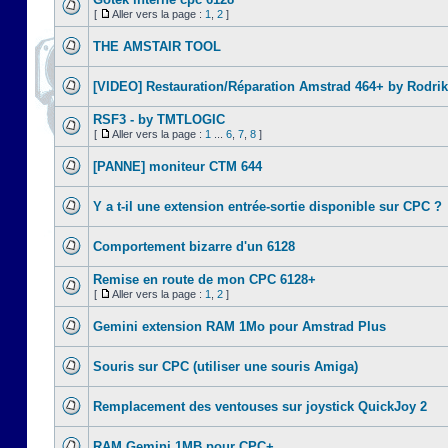
[
Aller vers la page :
1
,
2
]
THE AMSTAIR TOOL
[VIDEO] Restauration/Réparation Amstrad 464+ by Rodrik
RSF3 - by TMTLOGIC
[
Aller vers la page :
1
...
6
,
7
,
8
]
[PANNE] moniteur CTM 644
Y a t-il une extension entrée-sortie disponible sur CPC ?
Comportement bizarre d'un 6128
Remise en route de mon CPC 6128+
[
Aller vers la page :
1
,
2
]
Gemini extension RAM 1Mo pour Amstrad Plus
Souris sur CPC (utiliser une souris Amiga)
Remplacement des ventouses sur joystick QuickJoy 2
RAM Gemini 1MB pour CPC+