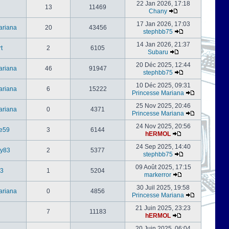
22 Jan 2026, 17:18
13
11469
Chany
17 Jan 2026, 17:03
ariana
20
43456
stephbb75
14 Jan 2026, 21:37
t
2
6105
Subaru
20 Déc 2025, 12:44
ariana
46
91947
stephbb75
10 Déc 2025, 09:31
ariana
6
15222
Princesse Mariana
25 Nov 2025, 20:46
ariana
0
4371
Princesse Mariana
24 Nov 2025, 20:56
e59
3
6144
hERMOL
24 Sep 2025, 14:40
ly83
2
5377
stephbb75
09 Août 2025, 17:15
3
1
5204
markerror
30 Juil 2025, 19:58
ariana
0
4856
Princesse Mariana
21 Juin 2025, 23:23
7
11183
hERMOL
20 Juin 2025, 06:04