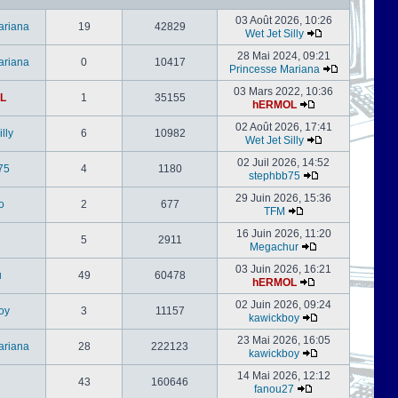
03 Août 2026, 10:26
ariana
19
42829
Wet Jet Silly
28 Mai 2024, 09:21
ariana
0
10417
Princesse Mariana
03 Mars 2022, 10:36
L
1
35155
hERMOL
02 Août 2026, 17:41
lly
6
10982
Wet Jet Silly
02 Juil 2026, 14:52
75
4
1180
stephbb75
29 Juin 2026, 15:36
o
2
677
TFM
16 Juin 2026, 11:20
5
2911
Megachur
03 Juin 2026, 16:21
u
49
60478
hERMOL
02 Juin 2026, 09:24
oy
3
11157
kawickboy
23 Mai 2026, 16:05
ariana
28
222123
kawickboy
14 Mai 2026, 12:12
43
160646
fanou27