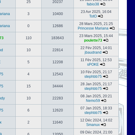
8
25
20237
fabio38
23 Avr 2025, 16:04
ariana
3
10400
TotO
28 Mars 2025, 21:25
ariana
0
12686
Princesse Mariana
23 Mars 2025, 15:44
73
110
183643
poulette73
22 Fév 2025, 14:01
nd
10
22814
jbaudrand
11 Fév 2025, 12:53
E
5
12208
sPOKE
10 Fév 2025, 21:17
75
4
12543
stephbb75
28 Jan 2025, 21:17
75
15
34444
stephbb75
08 Jan 2025, 20:21
ndy
10
22283
Nemo59
07 Jan 2025, 18:33
75
6
12620
stephbb75
12 Déc 2024, 14:02
x
2
11640
Smanux
09 Déc 2024, 21:00
9
6
12050