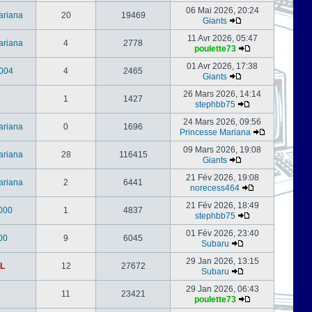
06 Mai 2026, 20:24
ariana
20
19469
Giants
11 Avr 2026, 05:47
ariana
4
2778
poulette73
01 Avr 2026, 17:38
004
4
2465
Giants
26 Mars 2026, 14:14
1
1427
stephbb75
24 Mars 2026, 09:56
ariana
0
1696
Princesse Mariana
09 Mars 2026, 19:08
ariana
28
116415
Giants
21 Fév 2026, 19:08
ariana
2
6441
norecess464
21 Fév 2026, 18:49
000
1
4837
stephbb75
01 Fév 2026, 23:40
00
9
6045
Subaru
29 Jan 2026, 13:15
L
12
27672
Subaru
29 Jan 2026, 06:43
11
23421
poulette73