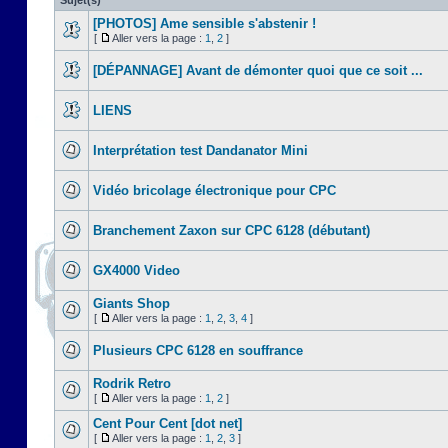
Sujet(s)
[PHOTOS] Ame sensible s'abstenir !
[
Aller vers la page :
1
,
2
]
[DÉPANNAGE] Avant de démonter quoi que ce soit ...
LIENS
Interprétation test Dandanator Mini
Vidéo bricolage électronique pour CPC
Branchement Zaxon sur CPC 6128 (débutant)
GX4000 Video
Giants Shop
[
Aller vers la page :
1
,
2
,
3
,
4
]
Plusieurs CPC 6128 en souffrance
Rodrik Retro
[
Aller vers la page :
1
,
2
]
Cent Pour Cent [dot net]
[
Aller vers la page :
1
,
2
,
3
]