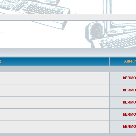
s)
Auteu
hERMO
hERMO
hERMO
hERMO
hERMO