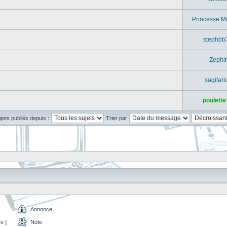
Princesse M
stephbb
Zephir
sagitari
poulette
ujets publiés depuis :
Trier par
Annonce
e ]
Note