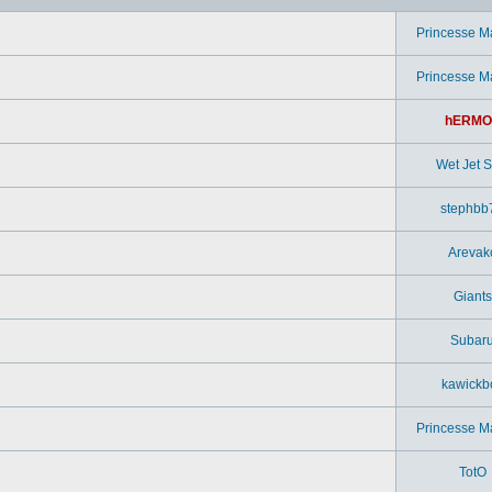
Princesse M
Princesse M
hERMO
Wet Jet Si
stephbb
Arevak
Giants
Subar
kawickb
Princesse M
TotO