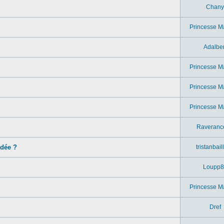
Chany
Princesse M
Adalber
Princesse M
Princesse M
Princesse M
Raveranc
idée ?
tristanbail
Loupp8
Princesse M
Dref