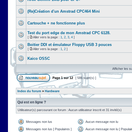
(Re)Création d'un Amstrad CPC464 Mini
Cartouche + ne fonctionne plus
Test du port edge de mon Amstrad CPC 6128.
[
Aller vers la page :
1
,
2
,
3
,
4
]
Boitier DDI et émulateur Floppy USB 3 pouces
[
Aller vers la page :
1
,
2
]
Kaico OSSC
Afficher les s
Page
1
sur
12
[ 586 sujet(s) ]
Index du forum
»
Hardware
Qui est en ligne ?
Utilisateur(s) parcourant ce forum : Aucun utilisateur inscrit et 31 invité(s)
Messages non lus
Aucun message non lu
Messages non lus [ Populaires ]
Aucun message non lu [ Populair