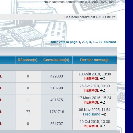
Nous sommes actuellement le 09 Août 2026, 10:42
Le fuseau horaire est UTC+1 heure
Aller vers la page
1
,
2
,
3
,
4
,
5
...
12
Suivant
r
Réponse(s)
Consultation(s)
Dernier message
18 Août 2019, 13:30
L
0
429333
hERMOL
25 Avr 2018, 09:39
L
0
518798
hERMOL
17 Mars 2016, 15:24
L
1
491675
hERMOL
08 Nov 2025, 11:54
L
77
1761718
Fredisland
20 Oct 2015, 13:30
L
0
364707
hERMOL