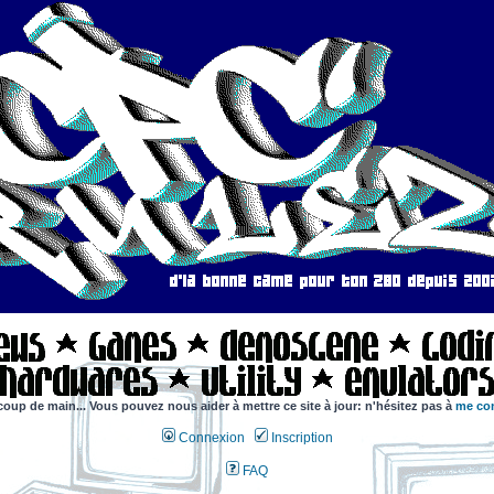
coup de main... Vous pouvez nous aider à mettre ce site à jour: n'hésitez pas à
me con
Connexion
Inscription
FAQ