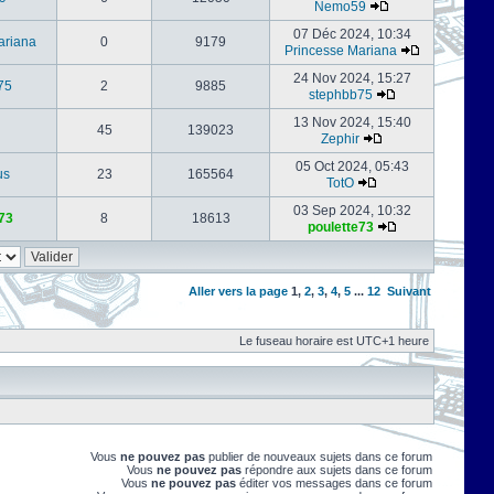
Nemo59
07 Déc 2024, 10:34
ariana
0
9179
Princesse Mariana
24 Nov 2024, 15:27
75
2
9885
stephbb75
13 Nov 2024, 15:40
45
139023
Zephir
05 Oct 2024, 05:43
us
23
165564
TotO
03 Sep 2024, 10:32
73
8
18613
poulette73
Aller vers la page
1
,
2
,
3
,
4
,
5
...
12
Suivant
Le fuseau horaire est UTC+1 heure
Vous
ne pouvez pas
publier de nouveaux sujets dans ce forum
Vous
ne pouvez pas
répondre aux sujets dans ce forum
Vous
ne pouvez pas
éditer vos messages dans ce forum