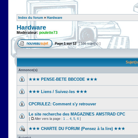
Index du forum
»
Hardware
Hardware
Modérateur:
poulette73
Page
1
sur
12
[ 586 sujet(s) ]
Sujet(
Annonce(s)
★★★ PENSE-BETE BBCODE ★★★
★★★ Liens / Suivez-les ★★★
CPCRULEZ: Comment s'y retrouver‎
Le site recherche des MAGAZINES AMSTRAD CPC
[
Aller vers la page :
1
...
4
,
5
,
6
]
★★★ CHARTE DU FORUM (Pensez à la lire) ★★★