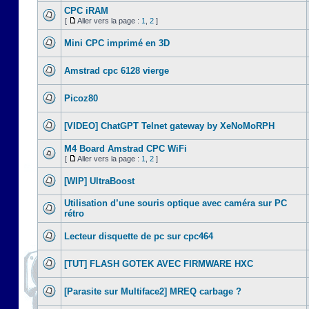
CPC iRAM
[
Aller vers la page :
1
,
2
]
Mini CPC imprimé en 3D
Amstrad cpc 6128 vierge
Picoz80
[VIDEO] ChatGPT Telnet gateway by XeNoMoRPH
M4 Board Amstrad CPC WiFi
[
Aller vers la page :
1
,
2
]
[WIP] UltraBoost
Utilisation d’une souris optique avec caméra sur PC
rétro
Lecteur disquette de pc sur cpc464
[TUT] FLASH GOTEK AVEC FIRMWARE HXC
[Parasite sur Multiface2] MREQ carbage ?