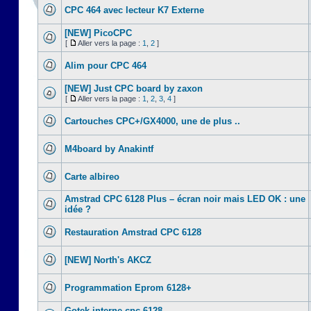
CPC 464 avec lecteur K7 Externe
[NEW] PicoCPC
[
Aller vers la page :
1
,
2
]
Alim pour CPC 464
[NEW] Just CPC board by zaxon
[
Aller vers la page :
1
,
2
,
3
,
4
]
Cartouches CPC+/GX4000, une de plus ..
M4board by Anakintf
Carte albireo
Amstrad CPC 6128 Plus – écran noir mais LED OK : une
idée ?
Restauration Amstrad CPC 6128
[NEW] North's AKCZ
Programmation Eprom 6128+
Gotek interne cpc 6128