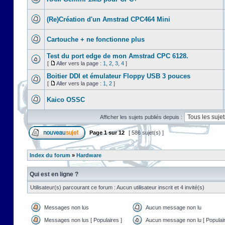
(Re)Création d'un Amstrad CPC464 Mini
Cartouche + ne fonctionne plus
Test du port edge de mon Amstrad CPC 6128.
[
Aller vers la page :
1
,
2
,
3
,
4
]
Boitier DDI et émulateur Floppy USB 3 pouces
[
Aller vers la page :
1
,
2
]
Kaico OSSC
Afficher les sujets publiés depuis :
Page
1
sur
12
[ 586 sujet(s) ]
Index du forum
»
Hardware
Qui est en ligne ?
Utilisateur(s) parcourant ce forum : Aucun utilisateur inscrit et 4 invité(s)
Messages non lus
Aucun message non lu
Messages non lus [ Populaires ]
Aucun message non lu [ Populair