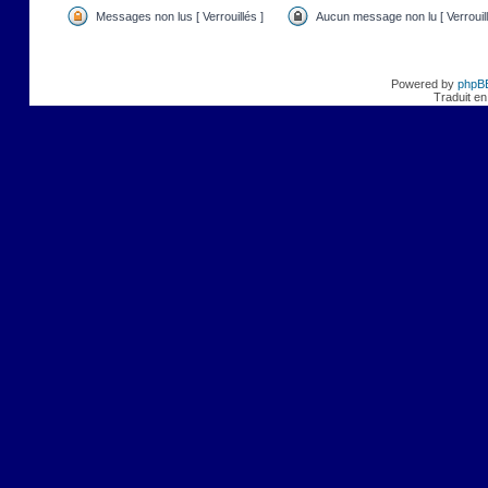
Messages non lus [ Verrouillés ]
Aucun message non lu [ Verrouill
Powered by
phpB
Traduit en