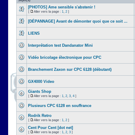
Sujet(s)
[PHOTOS] Ame sensible s'abstenir !
[
Aller vers la page :
1
,
2
]
[DÉPANNAGE] Avant de démonter quoi que ce soit ...
LIENS
Interprétation test Dandanator Mini
Vidéo bricolage électronique pour CPC
Branchement Zaxon sur CPC 6128 (débutant)
GX4000 Video
Giants Shop
[
Aller vers la page :
1
,
2
,
3
,
4
]
Plusieurs CPC 6128 en souffrance
Rodrik Retro
[
Aller vers la page :
1
,
2
]
Cent Pour Cent [dot net]
[
Aller vers la page :
1
,
2
,
3
]