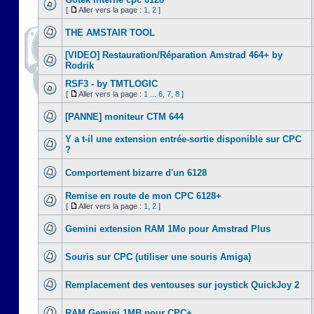
[
Aller vers la page :
1
,
2
]
THE AMSTAIR TOOL
[VIDEO] Restauration/Réparation Amstrad 464+ by
Rodrik
RSF3 - by TMTLOGIC
[
Aller vers la page :
1
...
6
,
7
,
8
]
[PANNE] moniteur CTM 644
Y a t-il une extension entrée-sortie disponible sur CPC
?
Comportement bizarre d'un 6128
Remise en route de mon CPC 6128+
[
Aller vers la page :
1
,
2
]
Gemini extension RAM 1Mo pour Amstrad Plus
Souris sur CPC (utiliser une souris Amiga)
Remplacement des ventouses sur joystick QuickJoy 2
RAM Gemini 1MB pour CPC+