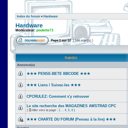
Index du forum
»
Hardware
Hardware
Modérateur:
poulette73
Page
1
sur
12
[ 586 sujet(s) ]
Sujet(s)
Annonce(s)
★★★ PENSE-BETE BBCODE ★★★
★★★ Liens / Suivez-les ★★★
CPCRULEZ: Comment s'y retrouver‎
Le site recherche des MAGAZINES AMSTRAD CPC
[
Aller vers la page :
1
...
4
,
5
,
6
]
★★★ CHARTE DU FORUM (Pensez à la lire) ★★★