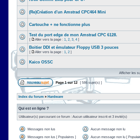
(Re)Création d'un Amstrad CPC464 Mini
Cartouche + ne fonctionne plus
Test du port edge de mon Amstrad CPC 6128.
[
Aller vers la page :
1
,
2
,
3
,
4
]
Boitier DDI et émulateur Floppy USB 3 pouces
[
Aller vers la page :
1
,
2
]
Kaico OSSC
Afficher les s
Page
1
sur
12
[ 586 sujet(s) ]
Index du forum
»
Hardware
Qui est en ligne ?
Utilisateur(s) parcourant ce forum : Aucun utilisateur inscrit et 3 invité(s)
Messages non lus
Aucun message non lu
Messages non lus [ Populaires ]
Aucun message non lu [ Populair