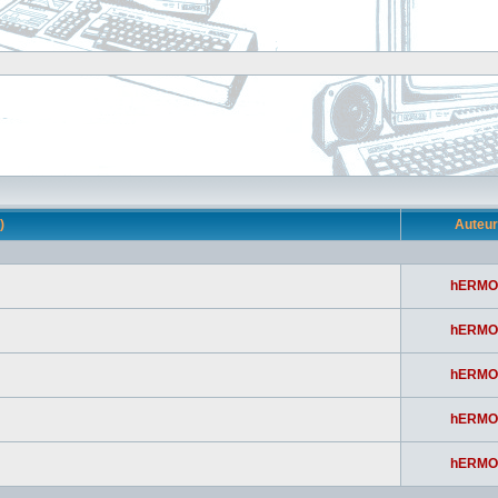
s)
Auteu
hERMO
hERMO
hERMO
hERMO
hERMO