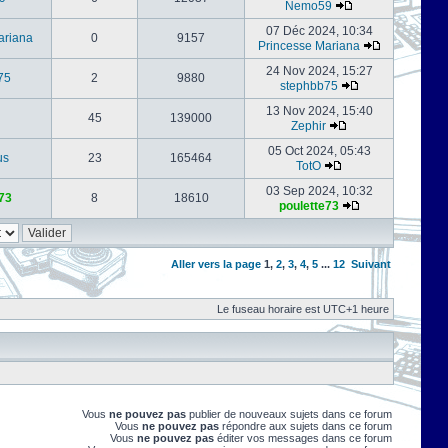
Nemo59
07 Déc 2024, 10:34
ariana
0
9157
Princesse Mariana
24 Nov 2024, 15:27
75
2
9880
stephbb75
13 Nov 2024, 15:40
45
139000
Zephir
05 Oct 2024, 05:43
us
23
165464
TotO
03 Sep 2024, 10:32
73
8
18610
poulette73
Aller vers la page
1
,
2
,
3
,
4
,
5
...
12
Suivant
Le fuseau horaire est UTC+1 heure
Vous
ne pouvez pas
publier de nouveaux sujets dans ce forum
Vous
ne pouvez pas
répondre aux sujets dans ce forum
Vous
ne pouvez pas
éditer vos messages dans ce forum