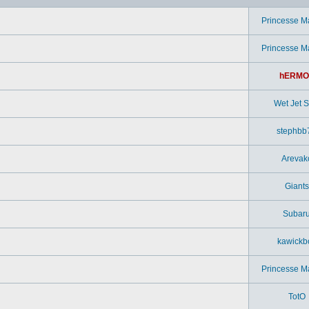
Princesse M
Princesse M
hERMO
Wet Jet Si
stephbb
Arevak
Giants
Subar
kawickb
Princesse M
TotO