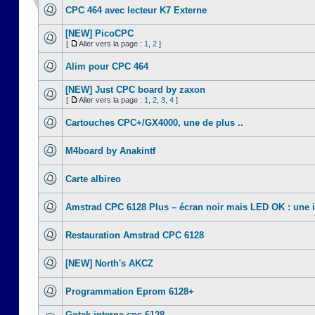
CPC 464 avec lecteur K7 Externe
[NEW] PicoCPC
[
Aller vers la page :
1
,
2
]
Alim pour CPC 464
[NEW] Just CPC board by zaxon
[
Aller vers la page :
1
,
2
,
3
,
4
]
Cartouches CPC+/GX4000, une de plus ..
M4board by Anakintf
Carte albireo
Amstrad CPC 6128 Plus – écran noir mais LED OK : une 
Restauration Amstrad CPC 6128
[NEW] North's AKCZ
Programmation Eprom 6128+
Gotek interne cpc 6128