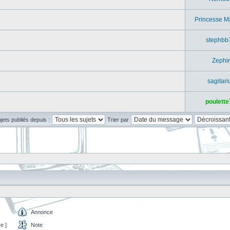
Princesse M
stephbb
Zephir
sagitari
poulette
ujets publiés depuis :
Trier par
Annonce
e ]
Note