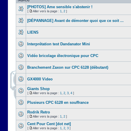
Sujet(s)
[PHOTOS] Ame sensible s'abstenir !
[
Aller vers la page :
1
,
2
]
[DÉPANNAGE] Avant de démonter quoi que ce soit ...
LIENS
Interprétation test Dandanator Mini
Vidéo bricolage électronique pour CPC
Branchement Zaxon sur CPC 6128 (débutant)
GX4000 Video
Giants Shop
[
Aller vers la page :
1
,
2
,
3
,
4
]
Plusieurs CPC 6128 en souffrance
Rodrik Retro
[
Aller vers la page :
1
,
2
]
Cent Pour Cent [dot net]
[
Aller vers la page :
1
,
2
,
3
]