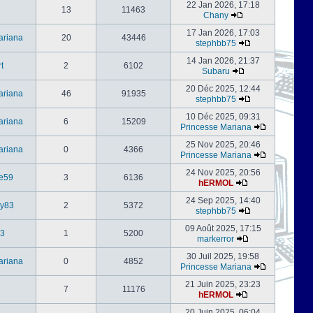
22 Jan 2026, 17:18
13
11463
Chany
17 Jan 2026, 17:03
ariana
20
43446
stephbb75
14 Jan 2026, 21:37
t
2
6102
Subaru
20 Déc 2025, 12:44
ariana
46
91935
stephbb75
10 Déc 2025, 09:31
ariana
6
15209
Princesse Mariana
25 Nov 2025, 20:46
ariana
0
4366
Princesse Mariana
24 Nov 2025, 20:56
e59
3
6136
hERMOL
24 Sep 2025, 14:40
ly83
2
5372
stephbb75
09 Août 2025, 17:15
3
1
5200
markerror
30 Juil 2025, 19:58
ariana
0
4852
Princesse Mariana
21 Juin 2025, 23:23
7
11176
hERMOL
20 Juin 2025, 06:04