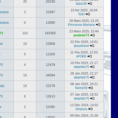
8
25
20230
fabio38
23 Avr 2025, 16:04
ariana
3
10397
TotO
28 Mars 2025, 21:25
ariana
0
12680
Princesse Mariana
23 Mars 2025, 15:44
73
110
183365
poulette73
22 Fév 2025, 14:01
nd
10
22808
jbaudrand
11 Fév 2025, 12:53
E
5
12200
sPOKE
10 Fév 2025, 21:17
75
4
12479
stephbb75
28 Jan 2025, 21:17
75
15
34094
stephbb75
08 Jan 2025, 20:21
ndy
10
22278
Nemo59
07 Jan 2025, 18:33
75
6
12613
stephbb75
12 Déc 2024, 14:02
x
2
11590
Smanux
09 Déc 2024, 21:00
9
6
12037