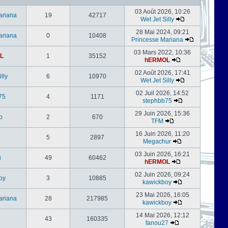
03 Août 2026, 10:26
ariana
19
42717
Wet Jet Silly
28 Mai 2024, 09:21
ariana
0
10408
Princesse Mariana
03 Mars 2022, 10:36
L
1
35152
hERMOL
02 Août 2026, 17:41
lly
6
10970
Wet Jet Silly
02 Juil 2026, 14:52
75
4
1171
stephbb75
29 Juin 2026, 15:36
o
2
670
TFM
16 Juin 2026, 11:20
5
2897
Megachur
03 Juin 2026, 16:21
u
49
60462
hERMOL
02 Juin 2026, 09:24
oy
3
10885
kawickboy
23 Mai 2026, 16:05
ariana
28
217985
kawickboy
14 Mai 2026, 12:12
43
160335
fanou27