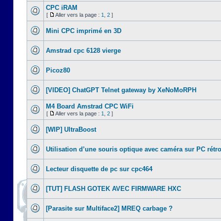
CPC iRAM
[
Aller vers la page :
1
,
2
]
Mini CPC imprimé en 3D
Amstrad cpc 6128 vierge
Picoz80
[VIDEO] ChatGPT Telnet gateway by XeNoMoRPH
M4 Board Amstrad CPC WiFi
[
Aller vers la page :
1
,
2
]
[WIP] UltraBoost
Utilisation d’une souris optique avec caméra sur PC rétr
Lecteur disquette de pc sur cpc464
[TUT] FLASH GOTEK AVEC FIRMWARE HXC
[Parasite sur Multiface2] MREQ carbage ?