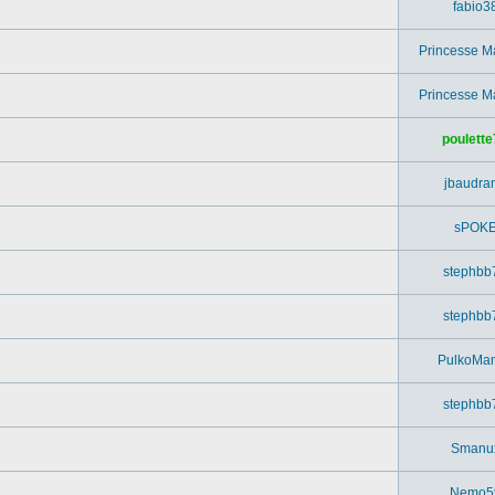
fabio3
Princesse M
Princesse M
poulette
jbaudra
sPOK
stephbb
stephbb
PulkoMa
stephbb
Smanu
Nemo5