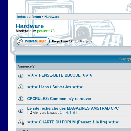
Index du forum
»
Hardware
Hardware
Modérateur:
poulette73
Page
1
sur
12
[ 586 sujet(s) ]
Sujet(
Annonce(s)
★★★ PENSE-BETE BBCODE ★★★
★★★ Liens / Suivez-les ★★★
CPCRULEZ: Comment s'y retrouver‎
Le site recherche des MAGAZINES AMSTRAD CPC
[
Aller vers la page :
1
...
4
,
5
,
6
]
★★★ CHARTE DU FORUM (Pensez à la lire) ★★★