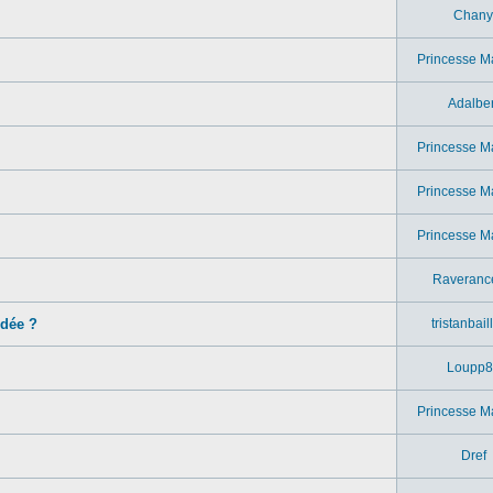
Chany
Princesse M
Adalber
Princesse M
Princesse M
Princesse M
Raveranc
idée ?
tristanbail
Loupp8
Princesse M
Dref