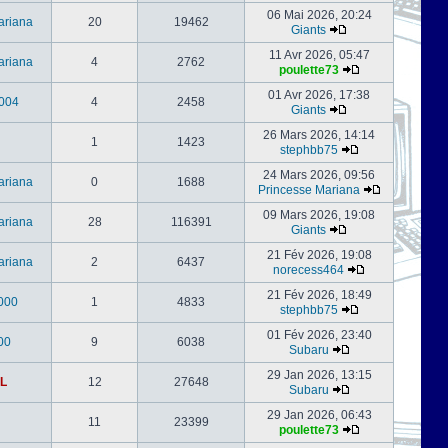
06 Mai 2026, 20:24
ariana
20
19462
Giants
11 Avr 2026, 05:47
ariana
4
2762
poulette73
01 Avr 2026, 17:38
004
4
2458
Giants
26 Mars 2026, 14:14
1
1423
stephbb75
24 Mars 2026, 09:56
ariana
0
1688
Princesse Mariana
09 Mars 2026, 19:08
ariana
28
116391
Giants
21 Fév 2026, 19:08
ariana
2
6437
norecess464
21 Fév 2026, 18:49
000
1
4833
stephbb75
01 Fév 2026, 23:40
00
9
6038
Subaru
29 Jan 2026, 13:15
L
12
27648
Subaru
29 Jan 2026, 06:43
11
23399
poulette73