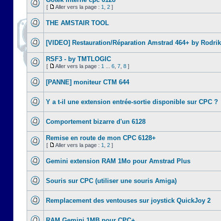
[
Aller vers la page :
1
,
2
]
THE AMSTAIR TOOL
[VIDEO] Restauration/Réparation Amstrad 464+ by Rodrik
RSF3 - by TMTLOGIC
[
Aller vers la page :
1
...
6
,
7
,
8
]
[PANNE] moniteur CTM 644
Y a t-il une extension entrée-sortie disponible sur CPC ?
Comportement bizarre d'un 6128
Remise en route de mon CPC 6128+
[
Aller vers la page :
1
,
2
]
Gemini extension RAM 1Mo pour Amstrad Plus
Souris sur CPC (utiliser une souris Amiga)
Remplacement des ventouses sur joystick QuickJoy 2
RAM Gemini 1MB pour CPC+