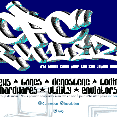
coup de main... Vous pouvez nous aider à mettre ce site à jour: n'hésitez pas à
me con
Connexion
Inscription
FAQ