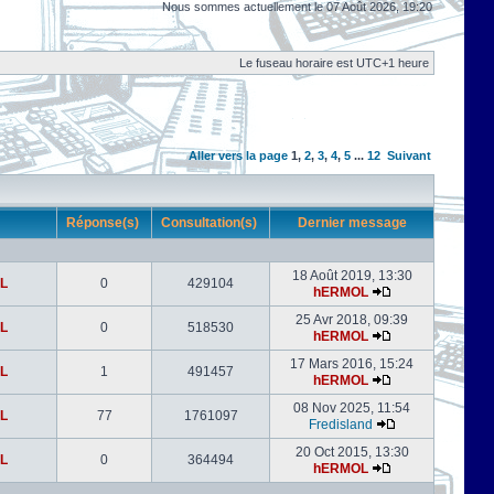
Nous sommes actuellement le 07 Août 2026, 19:20
Le fuseau horaire est UTC+1 heure
Aller vers la page
1
,
2
,
3
,
4
,
5
...
12
Suivant
r
Réponse(s)
Consultation(s)
Dernier message
18 Août 2019, 13:30
L
0
429104
hERMOL
25 Avr 2018, 09:39
L
0
518530
hERMOL
17 Mars 2016, 15:24
L
1
491457
hERMOL
08 Nov 2025, 11:54
L
77
1761097
Fredisland
20 Oct 2015, 13:30
L
0
364494
hERMOL